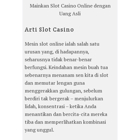
Mainkan Slot Casino Online dengan
Uang Asli
Arti Slot Casino
Mesin slot online ialah salah satu
urusan yang, di hadapannya,
seharusnya tidak benar-benar
berfungsi. Keindahan mesin buah tua
sebenarnya menanam sen kita di slot
dan memutar lengan guna
menggerakkan gulungan, sebelum
berdiri tak bergerak – menjulurkan
lidah, konsentrasi – ketika Anda
menantikan dan bercita-cita mereka
tiba dan memperlihatkan kombinasi
yang unggul.