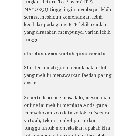
tingkat Return To Player (RTP)
MAYORQQ tinggi ingin membayar lebih
sering, meskipun kemenangan lebih
kecil daripada game RTP lebih rendah
yang dirasakan mempunyai varian lebih
tinggi.
Slot dan Demo Mudah guna Pemula
Slot termudah guna pemula ialah slot
yang melulu menawarkan faedah paling
dasar.
Seperti di arcade masa lalu, mesin buah
online ini melulu meminta Anda guna
menyelipkan koin kita ke lokasi (secara
virtual), tekan tombol putar dan
tunggu untuk menyaksikan apakah kita
telah membandingkan tiga atau lebih