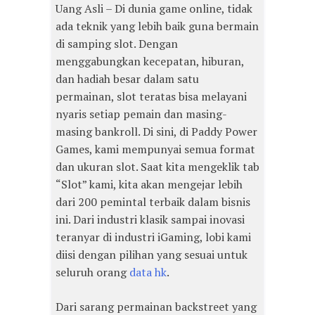
Uang Asli – Di dunia game online, tidak
ada teknik yang lebih baik guna bermain
di samping slot. Dengan
menggabungkan kecepatan, hiburan,
dan hadiah besar dalam satu
permainan, slot teratas bisa melayani
nyaris setiap pemain dan masing-
masing bankroll. Di sini, di Paddy Power
Games, kami mempunyai semua format
dan ukuran slot. Saat kita mengeklik tab
“Slot” kami, kita akan mengejar lebih
dari 200 pemintal terbaik dalam bisnis
ini. Dari industri klasik sampai inovasi
teranyar di industri iGaming, lobi kami
diisi dengan pilihan yang sesuai untuk
seluruh orang
data hk
.
Dari sarang permainan backstreet yang