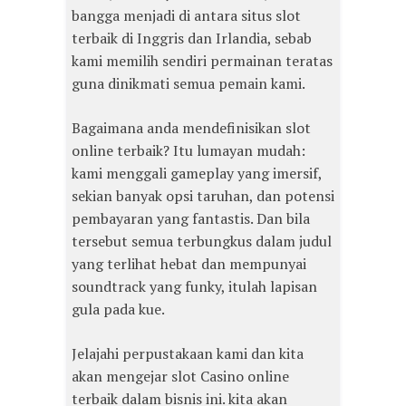
bangga menjadi di antara situs slot
terbaik di Inggris dan Irlandia, sebab
kami memilih sendiri permainan teratas
guna dinikmati semua pemain kami.
Bagaimana anda mendefinisikan slot
online terbaik? Itu lumayan mudah:
kami menggali gameplay yang imersif,
sekian banyak opsi taruhan, dan potensi
pembayaran yang fantastis. Dan bila
tersebut semua terbungkus dalam judul
yang terlihat hebat dan mempunyai
soundtrack yang funky, itulah lapisan
gula pada kue.
Jelajahi perpustakaan kami dan kita
akan mengejar slot Casino online
terbaik dalam bisnis ini. kita akan