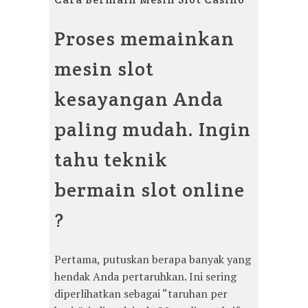
Proses memainkan
mesin slot
kesayangan Anda
paling mudah. Ingin
tahu teknik
bermain slot online
?
Pertama, putuskan berapa banyak yang
hendak Anda pertaruhkan. Ini sering
diperlihatkan sebagai “taruhan per