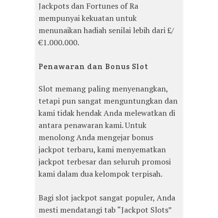
Jackpots dan Fortunes of Ra
mempunyai kekuatan untuk
menunaikan hadiah senilai lebih dari £/
€1.000.000.
Penawaran dan Bonus Slot
Slot memang paling menyenangkan,
tetapi pun sangat menguntungkan dan
kami tidak hendak Anda melewatkan di
antara penawaran kami. Untuk
menolong Anda mengejar bonus
jackpot terbaru, kami menyematkan
jackpot terbesar dan seluruh promosi
kami dalam dua kelompok terpisah.
Bagi slot jackpot sangat populer, Anda
mesti mendatangi tab “Jackpot Slots”