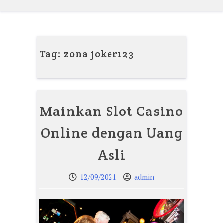
Tag:
zona joker123
Mainkan Slot Casino
Online dengan Uang
Asli
12/09/2021
admin