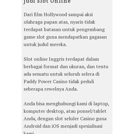
Judi Slot Online
Dari film Hollywood sampai aksi
olahraga papan atas, nyaris tidak
terdapat batasan untuk pengembang
game slot guna mendapatkan gagasan
untuk judul mereka.
Slot online Inggris terdapat dalam
berbagai format dan ukuran, dan tentu
ada sesuatu untuk seluruh selera di
Paddy Power Casino tidak peduli
seberapa rewelnya Anda.
Anda bisa menghubungi kami di laptop,
komputer desktop, atau ponsel/tablet
Anda, dengan slot seluler Casino guna
Android dan iOS menjadi spesialisasi
kami.