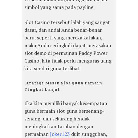
simbol yang sama pada payline.
Slot Casino tersebut ialah yang sangat
dasar, dan andai Anda benar-benar
baru, seperti yang mereka katakan,
maka Anda seringkali dapat merasakan
slot demo di permainan Paddy Power
Casino; kita tidak perlu menguras uang
kita sendiri guna terlibat.
Strategi Mesin Slot guna Pemain
Tingkat Lanjut
Jika kita memiliki banyak kesempatan
guna bermain slot guna bersenang-
senang, dan sekarang hendak
meningkatkan taruhan dengan
permainan
Joker123
duit sungguhan,