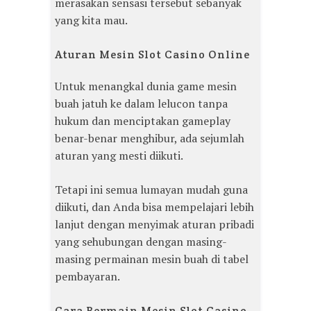
merasakan sensasi tersebut sebanyak
yang kita mau.
Aturan Mesin Slot Casino Online
Untuk menangkal dunia game mesin
buah jatuh ke dalam lelucon tanpa
hukum dan menciptakan gameplay
benar-benar menghibur, ada sejumlah
aturan yang mesti diikuti.
Tetapi ini semua lumayan mudah guna
diikuti, dan Anda bisa mempelajari lebih
lanjut dengan menyimak aturan pribadi
yang sehubungan dengan masing-
masing permainan mesin buah di tabel
pembayaran.
Cara Bermain Mesin Slot Casino