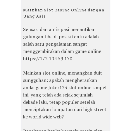
Mainkan Slot Casino Online dengan
Uang Asli
Sensasi dan antisipasi menantikan
gulungan tiba di posisi tentu adalah
salah satu pengalaman sangat
menggembirakan dalam game online
https://172.104.59.170.
Mainkan slot online, menangkan duit
sungguhan: apakah mengherankan
andai game Joker123 slot online simpel
ini, yang telah ada sejak sejumlah
dekade lalu, tetap populer setelah
menciptakan lompatan dari high street
ke world wide web?