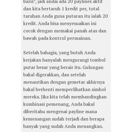
baris”, jadi andai ada 20 paylines aktif
dan kita bertaruh 1 kredit per, total
taruhan Anda guna putaran itu ialah 20
kredit. Anda bisa menyesuaikan ini
cocok dengan memakai panah atas dan
bawah pada kontrol permainan.
Setelah bahagia, yang butuh Anda
kerjakan hanyalah mengurangi tombol
putar besar yang berair itu. Gulungan
bakal digerakkan, dan setelah
menantikan dengan gemetar akhirnya
bakal berhenti memperlihatkan simbol
mereka. Jika kita telah membandingkan
kombinasi pemenang, Anda bakal
diberitahu mengenai payline mana
kemenangan sudah terjadi dan berapa
banyak yang sudah Anda menangkan.