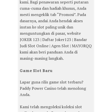
kami. Bagi penawaran seperti putaran
cuma-cuma dan hadiah khusus, Anda
mesti mengeklik tab “Promosi”. Pada
dasarnya, andai Anda hendak akses
instan ke slot paling unik dan
menguntungkan di pasar, website
JOKER 123 | Daftar Joker123 | Bandar
Judi Slot Online | Agen Slot | MAYORQQ
kami akan beri panduan Anda di
masing-masing langkah.
Game Slot Baru
Lapar guna rilis game slot terbaru?
Paddy Power Casino telah menolong
Anda.
Kami telah mengoleksi koleksi slot