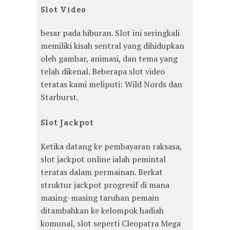
Slot Video
besar pada hiburan. Slot ini seringkali
memiliki kisah sentral yang dihidupkan
oleh gambar, animasi, dan tema yang
telah dikenal. Beberapa slot video
teratas kami meliputi: Wild Nords dan
Starburst.
Slot Jackpot
Ketika datang ke pembayaran raksasa,
slot jackpot online ialah pemintal
teratas dalam permainan. Berkat
struktur jackpot progresif di mana
masing-masing taruhan pemain
ditambahkan ke kelompok hadiah
komunal, slot seperti Cleopatra Mega