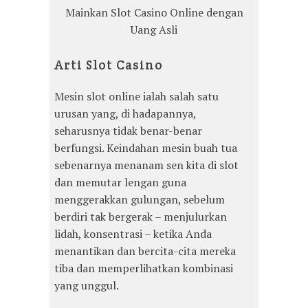
Mainkan Slot Casino Online dengan
Uang Asli
Arti Slot Casino
Mesin slot online ialah salah satu
urusan yang, di hadapannya,
seharusnya tidak benar-benar
berfungsi. Keindahan mesin buah tua
sebenarnya menanam sen kita di slot
dan memutar lengan guna
menggerakkan gulungan, sebelum
berdiri tak bergerak – menjulurkan
lidah, konsentrasi – ketika Anda
menantikan dan bercita-cita mereka
tiba dan memperlihatkan kombinasi
yang unggul.