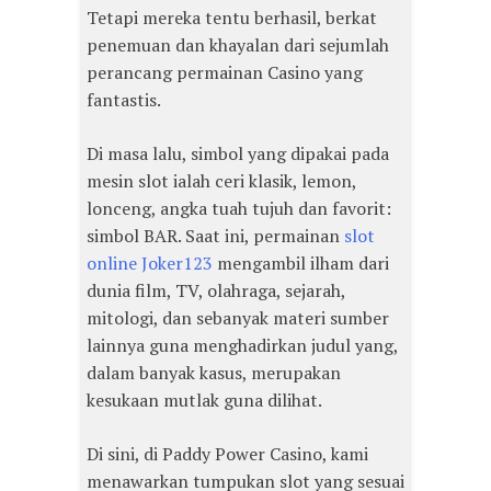
Tetapi mereka tentu berhasil, berkat
penemuan dan khayalan dari sejumlah
perancang permainan Casino yang
fantastis.
Di masa lalu, simbol yang dipakai pada
mesin slot ialah ceri klasik, lemon,
lonceng, angka tuah tujuh dan favorit:
simbol BAR. Saat ini, permainan
slot
online Joker123
mengambil ilham dari
dunia film, TV, olahraga, sejarah,
mitologi, dan sebanyak materi sumber
lainnya guna menghadirkan judul yang,
dalam banyak kasus, merupakan
kesukaan mutlak guna dilihat.
Di sini, di Paddy Power Casino, kami
menawarkan tumpukan slot yang sesuai