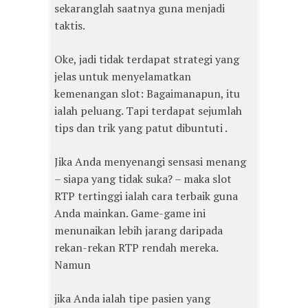
sekaranglah saatnya guna menjadi
taktis.
Oke, jadi tidak terdapat strategi yang
jelas untuk menyelamatkan
kemenangan slot: Bagaimanapun, itu
ialah peluang. Tapi terdapat sejumlah
tips dan trik yang patut dibuntuti .
Jika Anda menyenangi sensasi menang
– siapa yang tidak suka? – maka slot
RTP tertinggi ialah cara terbaik guna
Anda mainkan. Game-game ini
menunaikan lebih jarang daripada
rekan-rekan RTP rendah mereka.
Namun
jika Anda ialah tipe pasien yang