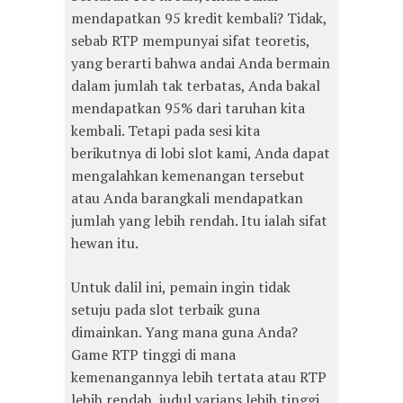
mendapatkan 95 kredit kembali? Tidak,
sebab RTP mempunyai sifat teoretis,
yang berarti bahwa andai Anda bermain
dalam jumlah tak terbatas, Anda bakal
mendapatkan 95% dari taruhan kita
kembali. Tetapi pada sesi kita
berikutnya di lobi slot kami, Anda dapat
mengalahkan kemenangan tersebut
atau Anda barangkali mendapatkan
jumlah yang lebih rendah. Itu ialah sifat
hewan itu.
Untuk dalil ini, pemain ingin tidak
setuju pada slot terbaik guna
dimainkan. Yang mana guna Anda?
Game RTP tinggi di mana
kemenangannya lebih tertata atau RTP
lebih rendah, judul varians lebih tinggi