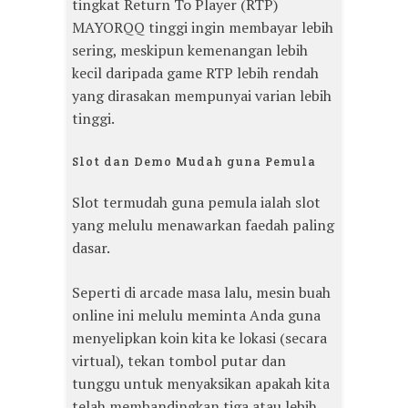
tingkat Return To Player (RTP)
MAYORQQ tinggi ingin membayar lebih
sering, meskipun kemenangan lebih
kecil daripada game RTP lebih rendah
yang dirasakan mempunyai varian lebih
tinggi.
Slot dan Demo Mudah guna Pemula
Slot termudah guna pemula ialah slot
yang melulu menawarkan faedah paling
dasar.
Seperti di arcade masa lalu, mesin buah
online ini melulu meminta Anda guna
menyelipkan koin kita ke lokasi (secara
virtual), tekan tombol putar dan
tunggu untuk menyaksikan apakah kita
telah membandingkan tiga atau lebih