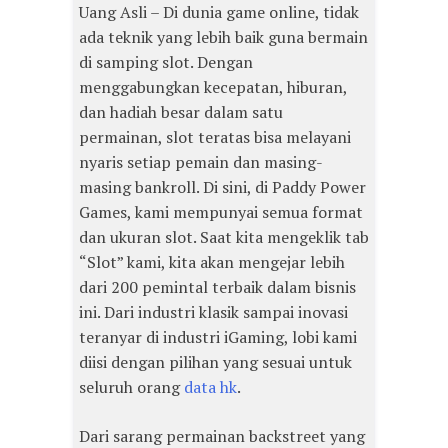
Uang Asli – Di dunia game online, tidak
ada teknik yang lebih baik guna bermain
di samping slot. Dengan
menggabungkan kecepatan, hiburan,
dan hadiah besar dalam satu
permainan, slot teratas bisa melayani
nyaris setiap pemain dan masing-
masing bankroll. Di sini, di Paddy Power
Games, kami mempunyai semua format
dan ukuran slot. Saat kita mengeklik tab
“Slot” kami, kita akan mengejar lebih
dari 200 pemintal terbaik dalam bisnis
ini. Dari industri klasik sampai inovasi
teranyar di industri iGaming, lobi kami
diisi dengan pilihan yang sesuai untuk
seluruh orang
data hk
.
Dari sarang permainan backstreet yang