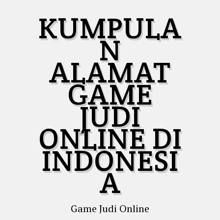
S
KUMPULA
k
i
N
p
t
ALAMAT
o
c
GAME
o
JUDI
n
t
ONLINE DI
e
n
INDONESI
t
A
Game Judi Online