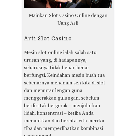
Mainkan Slot Casino Online dengan
Uang Asli
Arti Slot Casino
Mesin slot online ialah salah satu
urusan yang, di hadapannya,
seharusnya tidak benar-benar
berfungsi. Keindahan mesin buah tua
sebenarnya menanam sen kita di slot
dan memutar lengan guna
menggerakkan gulungan, sebelum
berdiri tak bergerak – menjulurkan
lidah, konsentrasi – ketika Anda
menantikan dan bercita-cita mereka
tiba dan memperlihatkan kombinasi
yang unggul.