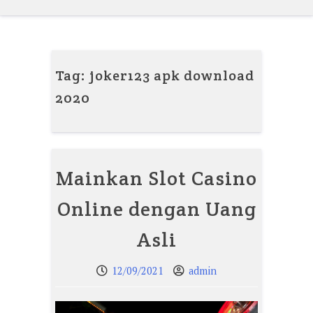
Tag:
joker123 apk download
2020
Mainkan Slot Casino
Online dengan Uang
Asli
12/09/2021
admin