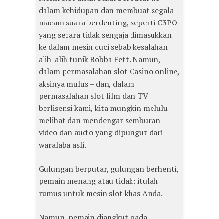
dalam kehidupan dan membuat segala
macam suara berdenting, seperti C3PO
yang secara tidak sengaja dimasukkan
ke dalam mesin cuci sebab kesalahan
alih-alih tunik Bobba Fett. Namun,
dalam permasalahan slot Casino online,
aksinya mulus – dan, dalam
permasalahan slot film dan TV
berlisensi kami, kita mungkin melulu
melihat dan mendengar semburan
video dan audio yang dipungut dari
waralaba asli.
Gulungan berputar, gulungan berhenti,
pemain menang atau tidak: itulah
rumus untuk mesin slot khas Anda.
Namun, pemain diangkut pada