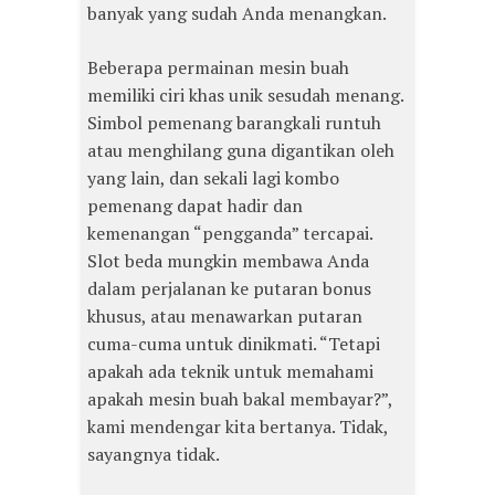
banyak yang sudah Anda menangkan.
Beberapa permainan mesin buah
memiliki ciri khas unik sesudah menang.
Simbol pemenang barangkali runtuh
atau menghilang guna digantikan oleh
yang lain, dan sekali lagi kombo
pemenang dapat hadir dan
kemenangan “pengganda” tercapai.
Slot beda mungkin membawa Anda
dalam perjalanan ke putaran bonus
khusus, atau menawarkan putaran
cuma-cuma untuk dinikmati. “Tetapi
apakah ada teknik untuk memahami
apakah mesin buah bakal membayar?”,
kami mendengar kita bertanya. Tidak,
sayangnya tidak.