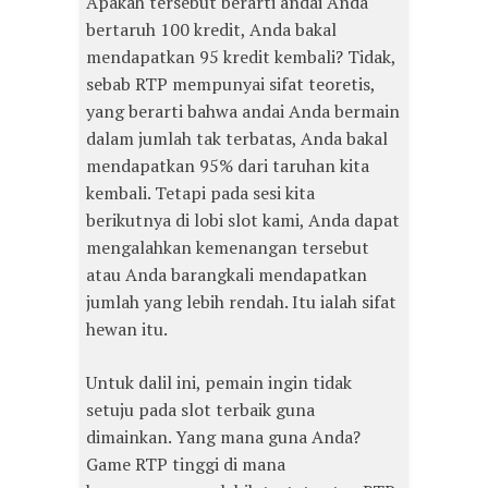
Apakah tersebut berarti andai Anda
bertaruh 100 kredit, Anda bakal
mendapatkan 95 kredit kembali? Tidak,
sebab RTP mempunyai sifat teoretis,
yang berarti bahwa andai Anda bermain
dalam jumlah tak terbatas, Anda bakal
mendapatkan 95% dari taruhan kita
kembali. Tetapi pada sesi kita
berikutnya di lobi slot kami, Anda dapat
mengalahkan kemenangan tersebut
atau Anda barangkali mendapatkan
jumlah yang lebih rendah. Itu ialah sifat
hewan itu.
Untuk dalil ini, pemain ingin tidak
setuju pada slot terbaik guna
dimainkan. Yang mana guna Anda?
Game RTP tinggi di mana