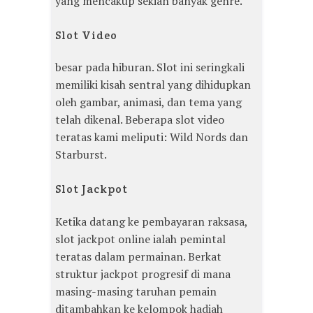
yang mencakup sekian banyak genre.
Slot Video
besar pada hiburan. Slot ini seringkali
memiliki kisah sentral yang dihidupkan
oleh gambar, animasi, dan tema yang
telah dikenal. Beberapa slot video
teratas kami meliputi: Wild Nords dan
Starburst.
Slot Jackpot
Ketika datang ke pembayaran raksasa,
slot jackpot online ialah pemintal
teratas dalam permainan. Berkat
struktur jackpot progresif di mana
masing-masing taruhan pemain
ditambahkan ke kelompok hadiah