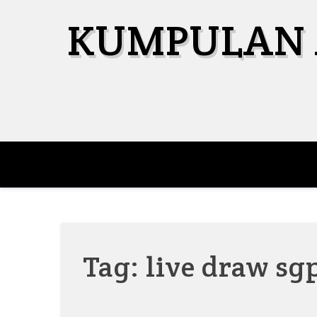
S
KUMPULAN 
k
i
p
t
o
c
o
n
t
e
n
t
Tag:
live draw sg