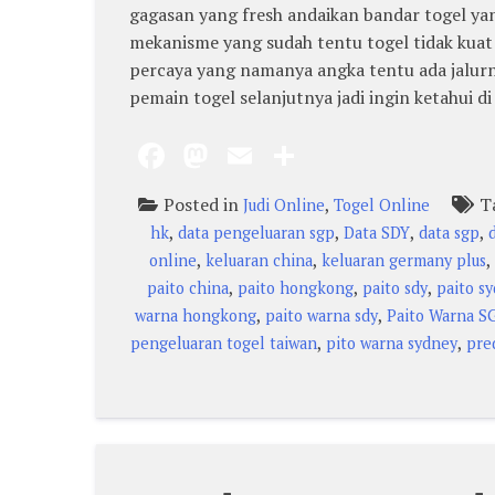
gagasan yang fresh andaikan bandar togel ya
mekanisme yang sudah tentu togel tidak kuat
percaya yang namanya angka tentu ada jalurn
pemain togel selanjutnya jadi ingin ketahui di
Posted in
,
T
Judi Online
Togel Online
,
,
,
,
hk
data pengeluaran sgp
Data SDY
data sgp
,
,
online
keluaran china
keluaran germany plus
,
,
,
paito china
paito hongkong
paito sdy
paito s
,
,
warna hongkong
paito warna sdy
Paito Warna S
,
,
pengeluaran togel taiwan
pito warna sydney
pred