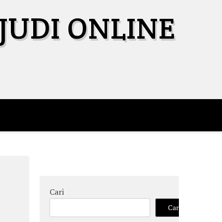
UDI ONLINE
Cari
Cari