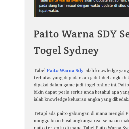
Paito Warna SDY S
Togel Sydney
Tabel
Paito Warna Sdy
ialah knowledge yang
terbatas yang di padankan jadi tabel angka
dipakai dalam game judi togel online ini. Pait
bikin dapat perlu serius anda ketahui apa yan
ialah knowledge keluaran angka yang dibedaka
Tetapi ada paito gabungan di mana mengisi P
minggu bikin hasil angkanya real semakin mak
paito tertentu di mana Tabel Paito Warna Syd