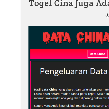
Togel Cina Juga Ad