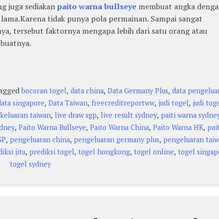
ng juga sediakan
paito warna bullseye
membuat angka deng
 lama.Karena tidak punya pola permainan. Sampai sangat
ya, tersebut faktornya mengapa lebih dari satu orang atau
 buatnya.
agged
,
,
,
bocoran togel
data china
Data Germany Plus
data pengelua
,
,
,
,
data singapore
Data Taiwan
freecreditreportww
judi togel
judi tog
,
,
,
,
keluaran taiwan
live draw sgp
live result sydney
paiti warna sydne
,
,
,
,
ydney
Paito Warna Bullseye
Paito Warna China
Paito Warna HK
pai
,
,
,
GP
pengeluaran china
pengeluaran germany plus
pengeluaran tai
,
,
,
,
iksi jitu
prediksi togel
togel hongkong
togel online
togel singap
togel sydney