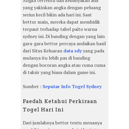
Angka tertentu dan kebanyakan ada
yang yakinkan angka dengan peluang
serius kecil bikin ada hari ini. Saat
bettor main, mereka dapat membidik
terpaut terhadap tabel paito warna
sydney ini. Di banding dengan yang lain
gara-gara bettor percaya andaikan hasil
dari Situs Keluaran
data sdy
yang pada
mulanya itu lebih pas di banding
dengan bocoran angka atau cuma cuma
di taksir yang biasa dalam game ini.
Sumber :
Seputar Info Togel Sydney
Faedah Ketahui Perkiraan
Togel Hari Ini
Dari jumlahnya bettor tentu menanya