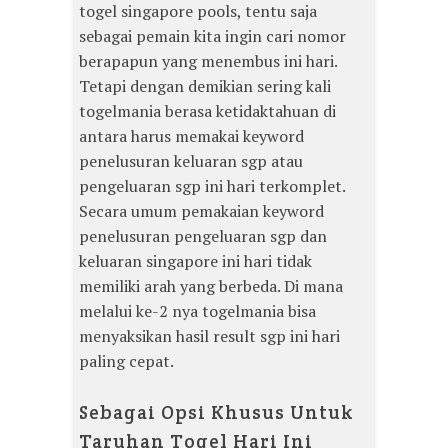
togel singapore pools, tentu saja
sebagai pemain kita ingin cari nomor
berapapun yang menembus ini hari.
Tetapi dengan demikian sering kali
togelmania berasa ketidaktahuan di
antara harus memakai keyword
penelusuran keluaran sgp atau
pengeluaran sgp ini hari terkomplet.
Secara umum pemakaian keyword
penelusuran pengeluaran sgp dan
keluaran singapore ini hari tidak
memiliki arah yang berbeda. Di mana
melalui ke-2 nya togelmania bisa
menyaksikan hasil result sgp ini hari
paling cepat.
Sebagai Opsi Khusus Untuk
Taruhan Togel Hari Ini