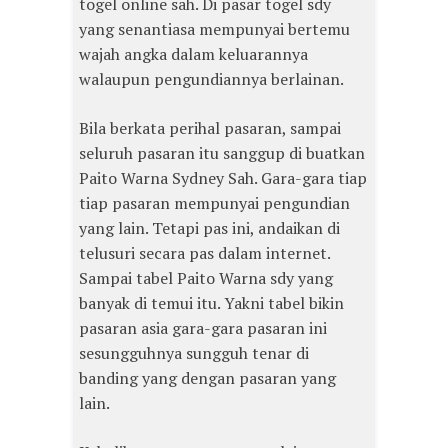
togel online sah. Di pasar togel sdy
yang senantiasa mempunyai bertemu
wajah angka dalam keluarannya
walaupun pengundiannya berlainan.
Bila berkata perihal pasaran, sampai
seluruh pasaran itu sanggup di buatkan
Paito Warna Sydney Sah. Gara-gara tiap
tiap pasaran mempunyai pengundian
yang lain. Tetapi pas ini, andaikan di
telusuri secara pas dalam internet.
Sampai tabel Paito Warna sdy yang
banyak di temui itu. Yakni tabel bikin
pasaran asia gara-gara pasaran ini
sesungguhnya sungguh tenar di
banding yang dengan pasaran yang
lain.