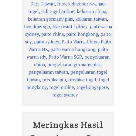
,
,
Data Taiwan
freecreditreportww
judi
,
,
,
togel
judi togel online
keluaran china
,
,
keluaran germany plus
keluaran taiwan
,
,
live draw sgp
live result sydney
paiti warna
,
,
,
sydney
paito china
paito hongkong
paito
,
,
,
sdy
paito sydney
Paito Warna China
Paito
,
,
Warna HK
paito warna hongkong
paito
,
,
warna sdy
Paito Warna SGP
pengeluaran
,
,
china
pengeluaran germany plus
,
pengeluaran taiwan
pengeluaran togel
,
,
,
taiwan
prediksi jitu
prediksi togel
togel
,
,
,
hongkong
togel online
togel singapore
togel sydney
Meringkas Hasil