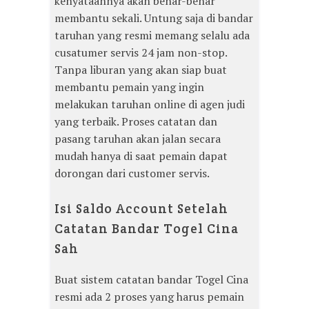
kenyataannya akan benar-benar
membantu sekali. Untung saja di bandar
taruhan yang resmi memang selalu ada
cusatumer servis 24 jam non-stop.
Tanpa liburan yang akan siap buat
membantu pemain yang ingin
melakukan taruhan online di agen judi
yang terbaik. Proses catatan dan
pasang taruhan akan jalan secara
mudah hanya di saat pemain dapat
dorongan dari customer servis.
Isi Saldo Account Setelah
Catatan Bandar Togel Cina
Sah
Buat sistem catatan bandar Togel Cina
resmi ada 2 proses yang harus pemain