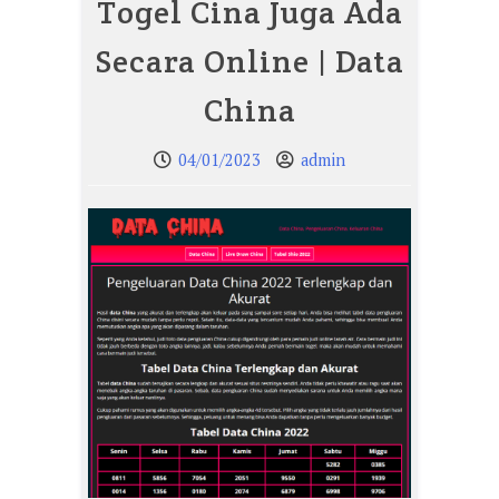
Togel Cina Juga Ada
Secara Online | Data
China
04/01/2023
admin