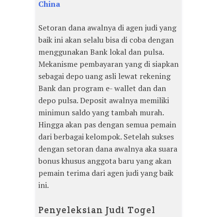
China
Setoran dana awalnya di agen judi yang
baik ini akan selalu bisa di coba dengan
menggunakan Bank lokal dan pulsa.
Mekanisme pembayaran yang di siapkan
sebagai depo uang asli lewat rekening
Bank dan program e- wallet dan dan
depo pulsa. Deposit awalnya memiliki
minimun saldo yang tambah murah.
Hingga akan pas dengan semua pemain
dari berbagai kelompok. Setelah sukses
dengan setoran dana awalnya aka suara
bonus khusus anggota baru yang akan
pemain terima dari agen judi yang baik
ini.
Penyeleksian Judi Togel