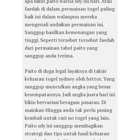
apa bikin paito warna sdy ini hari. Atau
faedah di dalam permainan togel paling
baik ini dalam walaupun mereka
mengenali andaikan permainan ini.
Sanggup hasilkan kemenangan yang
tinggi. Seperti tersebut tersebut faedah
dari permainan tabel paito yang
sanggup anda terima.
Paito di duga legal layaknya di taksir
keluaran togel sydney oleh bettor. Yang
sanggup munculkan angka yang besar
kesempatannya. Jadi angka juara hari ini
bikin bervariasi beragam pasaran. Di
mainkan Hingga anda tak perlu pusing
kembali untuk cari no togel yang lain.
Paito sdy ini sanggup membagikan
strategi dan tips untuk hasil keluaran