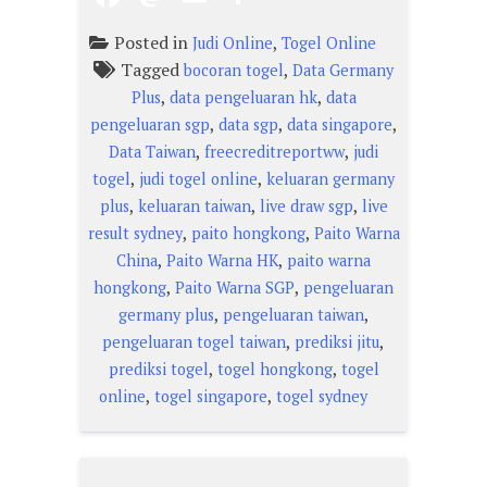
Posted in
,
Judi Online
Togel Online
Tagged
,
bocoran togel
Data Germany
,
,
Plus
data pengeluaran hk
data
,
,
,
pengeluaran sgp
data sgp
data singapore
,
,
Data Taiwan
freecreditreportww
judi
,
,
togel
judi togel online
keluaran germany
,
,
,
plus
keluaran taiwan
live draw sgp
live
,
,
result sydney
paito hongkong
Paito Warna
,
,
China
Paito Warna HK
paito warna
,
,
hongkong
Paito Warna SGP
pengeluaran
,
,
germany plus
pengeluaran taiwan
,
,
pengeluaran togel taiwan
prediksi jitu
,
,
prediksi togel
togel hongkong
togel
,
,
online
togel singapore
togel sydney