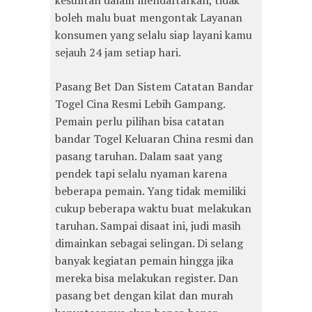
boleh malu buat mengontak Layanan
konsumen yang selalu siap layani kamu
sejauh 24 jam setiap hari.
Pasang Bet Dan Sistem Catatan Bandar
Togel Cina Resmi Lebih Gampang.
Pemain perlu pilihan bisa catatan
bandar Togel Keluaran China resmi dan
pasang taruhan. Dalam saat yang
pendek tapi selalu nyaman karena
beberapa pemain. Yang tidak memiliki
cukup beberapa waktu buat melakukan
taruhan. Sampai disaat ini, judi masih
dimainkan sebagai selingan. Di selang
banyak kegiatan pemain hingga jika
mereka bisa melakukan register. Dan
pasang bet dengan kilat dan murah