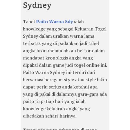
Sydney
Tabel
Paito Warna Sdy
ialah
knowledge yang sebagai Keluaran Togel
Sydney dalam uraikan warna lama
terbatas yang di padankan jadi tabel
angka bikin memudahkan bettor dalam
mendapat kronologis angka yang
dipakai dalam game judi togel online ini.
Paito Warna Sydney ini terdiri dari
bervariasi beragam style atau style bikin
dapat perlu serius anda ketahui apa
yang di pakai di dalamnya gara-gara ada
paito tiap-tiap hari yang ialah
knowledge keluaran angka yang
dibedakan sehari-harinya.