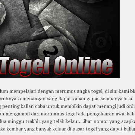
lum mempelajari dengan merumus angka togel, di sini kami bi
luruhnya kemenangan yang dapat kalian gapai, semuanya bisa
ng penting kalian coba untuk membikin dapat menangi judi onl
lian mengambil dari merumnus togel ada pengeluaran awal kal
ua minggu trakhir yang telah kelaur. Lihat nomor yang acapka
gka kembar yang banyak keluar di pasar togel yang dapat kalia