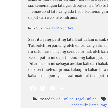
sia, kemenangan kita gak di bayar nya. Waktu 
menjawab id kita yang ada tiada. Kemenangan 
dapat cari web-site judi aman.
Baca Juga :
freecreditreportww
Saat itu yang penting kita lihat dalam masuk d
Tak boleh terpancing oleh emosi yang sekilat
itu satu masalah yang serius normal, oleh kar
Kesempatan ini dapat menolong kalian, jauh d
Dikarenakan ini sebagai awalan kali dari bab
elok serta selesai prima, kalaupun kalian bis
kalian, kedepannya di saat main fakta dapat 
Posted in
,
Judi Online
Togel Online
,
indohasilkeluaran
toge