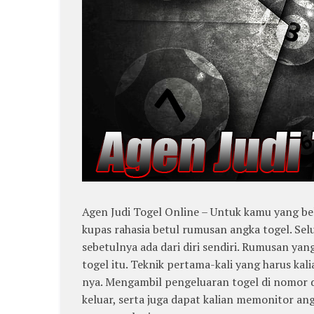
Agen Judi Togel Online – Untuk kamu yang be
kupas rahasia betul rumusan angka togel. Se
sebetulnya ada dari diri sendiri. Rumusan ya
togel itu. Teknik pertama-kali yang harus ka
nya. Mengambil pengeluaran togel di nomor d
keluar, serta juga dapat kalian memonitor an