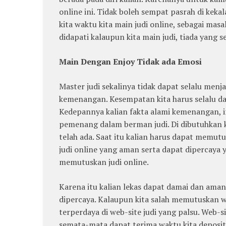
online ini. Tidak boleh sempat pasrah di keka
kita waktu kita main judi online, sebagai mas
didapati kalaupun kita main judi, tiada yang 
Main Dengan Enjoy Tidak ada Emosi
Master judi sekalinya tidak dapat selalu menj
kemenangan. Kesempatan kita harus selalu da
Kedepannya kalian fakta alami kemenangan, in
pemenang dalam berman judi. Di dibutuhkan 
telah ada. Saat itu kalian harus dapat memutus
judi online yang aman serta dapat dipercaya 
memutuskan judi online.
Karena itu kalian lekas dapat damai dan aman
dipercaya. Kalaupun kita salah memutuskan web
terperdaya di web-site judi yang palsu. Web-si
semata-mata dapat terima waktu kita deposit 