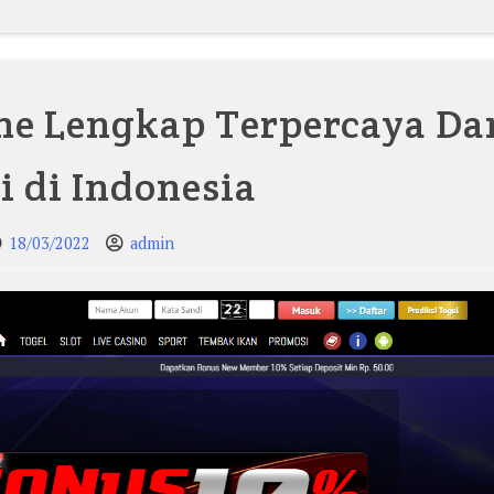
ne Lengkap Terpercaya Da
i di Indonesia
18/03/2022
admin