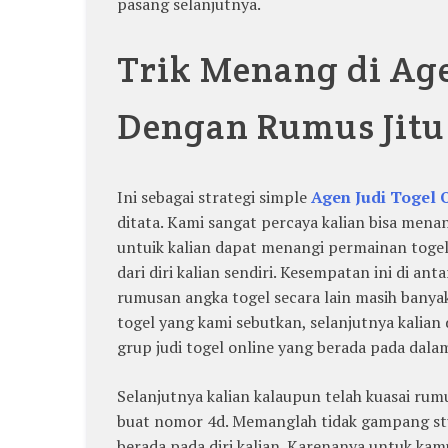
pasang selanjutnya.
Trik Menang di Age
Dengan Rumus Jitu
Ini sebagai strategi simple
Agen Judi Togel 
ditata. Kami sangat percaya kalian bisa menan
untuik kalian dapat menangi permainan toge
dari diri kalian sendiri. Kesempatan ini di an
rumusan angka togel secara lain masih banya
togel yang kami sebutkan, selanjutnya kalian
grup judi togel online yang berada pada dala
Selanjutnya kalian kalaupun telah kuasai rum
buat nomor 4d. Memanglah tidak gampang stu
berada pada diri kalian. Karenanya untuk ka