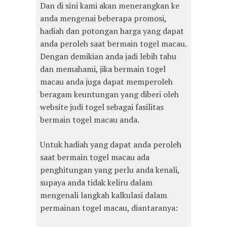
Dan di sini kami akan menerangkan ke
anda mengenai beberapa promosi,
hadiah dan potongan harga yang dapat
anda peroleh saat bermain togel macau.
Dengan demikian anda jadi lebih tahu
dan memahami, jika bermain togel
macau anda juga dapat memperoleh
beragam keuntungan yang diberi oleh
website judi togel sebagai fasilitas
bermain togel macau anda.
Untuk hadiah yang dapat anda peroleh
saat bermain togel macau ada
penghitungan yang perlu anda kenali,
supaya anda tidak keliru dalam
mengenali langkah kalkulasi dalam
permainan togel macau, diantaranya: