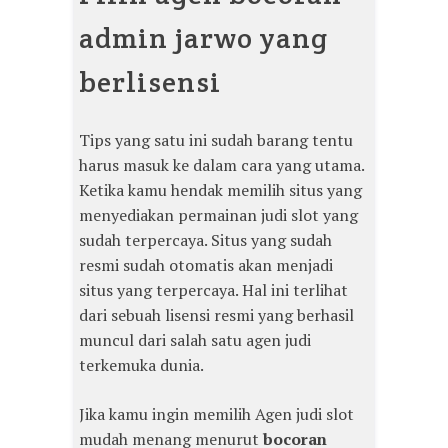
admin jarwo yang
berlisensi
Tips yang satu ini sudah barang tentu
harus masuk ke dalam cara yang utama.
Ketika kamu hendak memilih situs yang
menyediakan permainan judi slot yang
sudah terpercaya. Situs yang sudah
resmi sudah otomatis akan menjadi
situs yang terpercaya. Hal ini terlihat
dari sebuah lisensi resmi yang berhasil
muncul dari salah satu agen judi
terkemuka dunia.
Jika kamu ingin memilih Agen judi slot
mudah menang menurut
bocoran