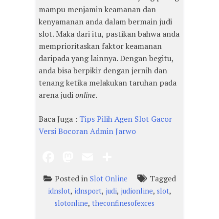
mampu menjamin keamanan dan
kenyamanan anda dalam bermain judi
slot. Maka dari itu, pastikan bahwa anda
memprioritaskan faktor keamanan
daripada yang lainnya. Dengan begitu,
anda bisa berpikir dengan jernih dan
tenang ketika melakukan taruhan pada
arena judi
online
.
Baca Juga :
Tips Pilih Agen Slot Gacor
Versi Bocoran Admin Jarwo
Posted in
Tagged
Slot Online
,
,
,
,
,
idnslot
idnsport
judi
judionline
slot
,
slotonline
theconfinesofexces