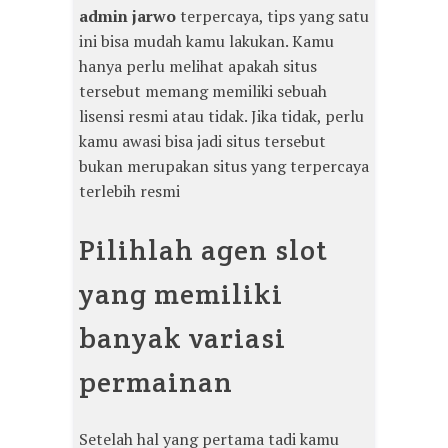
admin jarwo
terpercaya, tips yang satu
ini bisa mudah kamu lakukan. Kamu
hanya perlu melihat apakah situs
tersebut memang memiliki sebuah
lisensi resmi atau tidak. Jika tidak, perlu
kamu awasi bisa jadi situs tersebut
bukan merupakan situs yang terpercaya
terlebih resmi
Pilihlah agen slot
yang memiliki
banyak variasi
permainan
Setelah hal yang pertama tadi kamu