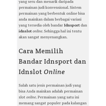
yang seru dan menarik daripada
permainan judi konvensional. Sistem
permainan yang berbentuk online bisa
anda mainkan dalam berbagai variasi
yang tersedia oleh bandar
Idnsport
dan
idnslot
online
. Sehingga hal ini tentu
akan sangat menyenangkan.
Cara Memilih
Bandar Idnsport dan
Idnslot
Online
Salah satu jenis permainan judi yang
bisa Anda mainkan adalah permainan
slot
online
. Permainan yang satu ini
memang sangat populer pada kalangan