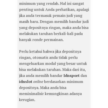
minimum yang rendah. Hal ini sangat
penting untuk Anda perhatikan, apalagi
jika anda termasuk pemain judi yang
masih baru. Dengan memilih bandar judi
yang depositnya ringan, maka anda bisa
melakukan taruhan berkali-kali pada
banyak ronde permainan.
Perlu ketahui bahwa jika depositnya
ringan, otomatis anda tidak perlu
mengeluarkan modal yang besar untuk
bisa melakukan taruhan. Maka dari itu,
jika anda memilih bandar
Idnsport
dan
idnslot
online
berdasarkan minimum
depositnya. Maka anda bisa
meminimalisir kemungkinan adanya
kerugian.