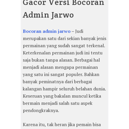
Gacor Versi Bocoran
Admin Jarwo
Bocoran admin jarwo
–
Judi
merupakan satu dari sekian banyak jenis
permainan yang sudah sangat terkenal.
Keterkenalan permainan judi ini tentu
saja bukan tanpa alasan. Berbagai hal
menjadi alasan mengapa permainan
yang satu ini sangat populer. Bahkan
banyak peminatnya dari berbagai
kalangan hampir seluruh belahan dunia.
Keseruan yang bakalan muncul ketika
bermain menjadi salah satu aspek
pendongkraknya.
Karena itu, tak heran jika pemain bisa