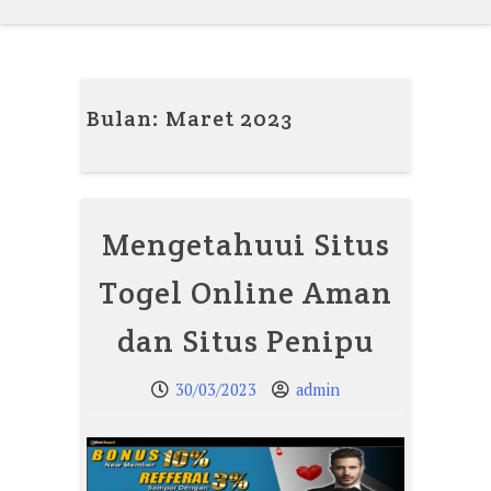
Bulan:
Maret 2023
Mengetahuui Situs
Togel Online Aman
dan Situs Penipu
30/03/2023
admin