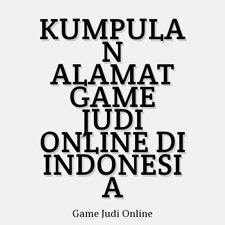
S
KUMPULA
k
i
N
p
t
ALAMAT
o
c
GAME
o
JUDI
n
t
ONLINE DI
e
n
INDONESI
t
A
Game Judi Online