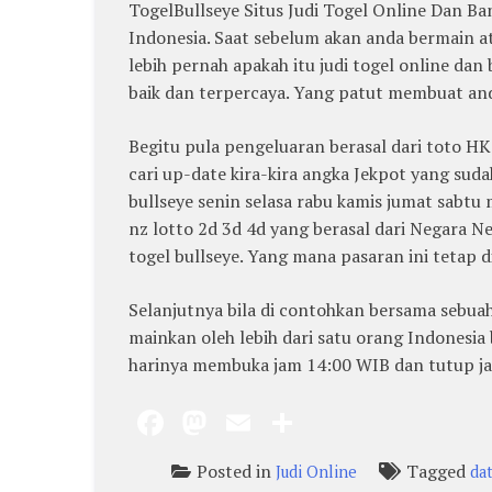
TogelBullseye Situs Judi Togel Online Dan Ba
Indonesia. Saat sebelum akan anda bermain at
lebih pernah apakah itu judi togel online da
baik dan terpercaya. Yang patut membuat and
Begitu pula pengeluaran berasal dari toto HK 
cari up-date kira-kira angka Jekpot yang su
bullseye senin selasa rabu kamis jumat sabtu 
nz lotto 2d 3d 4d yang berasal dari Negara N
togel bullseye. Yang mana pasaran ini tetap di
Selanjutnya bila di contohkan bersama sebuah 
mainkan oleh lebih dari satu orang Indonesia
harinya membuka jam 14:00 WIB dan tutup j
Posted in
Tagged
Judi Online
dat