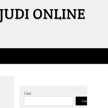
UDI ONLINE
Cari
Cari