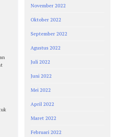
November 2022
Oktober 2022
September 2022
Agustus 2022
ran
Juli 2022
at
Juni 2022
Mei 2022
April 2022
tuk
Maret 2022
Februari 2022