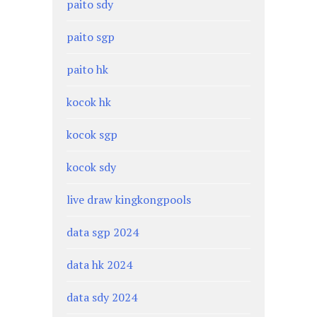
paito sdy
paito sgp
paito hk
kocok hk
kocok sgp
kocok sdy
live draw kingkongpools
data sgp 2024
data hk 2024
data sdy 2024