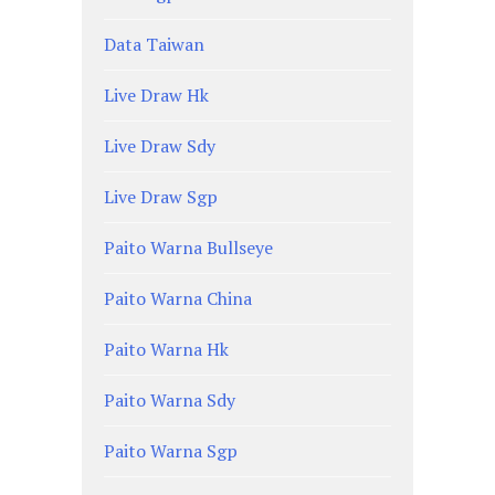
Data Taiwan
Live Draw Hk
Live Draw Sdy
Live Draw Sgp
Paito Warna Bullseye
Paito Warna China
Paito Warna Hk
Paito Warna Sdy
Paito Warna Sgp