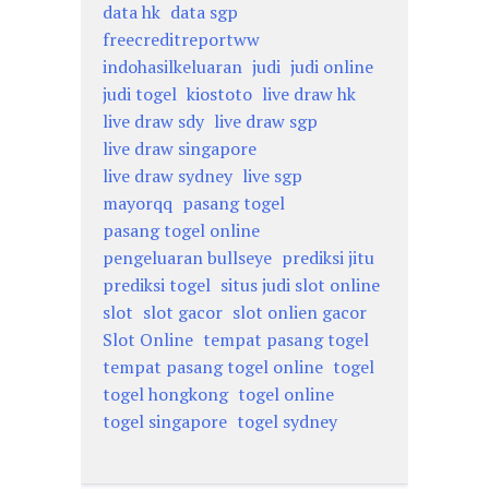
data hk
data sgp
freecreditreportww
indohasilkeluaran
judi
judi online
judi togel
kiostoto
live draw hk
live draw sdy
live draw sgp
live draw singapore
live draw sydney
live sgp
mayorqq
pasang togel
pasang togel online
pengeluaran bullseye
prediksi jitu
prediksi togel
situs judi slot online
slot
slot gacor
slot onlien gacor
Slot Online
tempat pasang togel
tempat pasang togel online
togel
togel hongkong
togel online
togel singapore
togel sydney