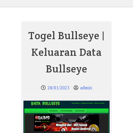
Togel Bullseye |
Keluaran Data
Bullseye
28/01/2023
admin