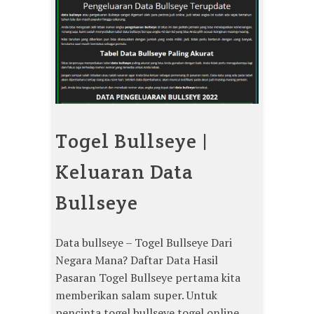
Togel Bullseye |
Keluaran Data
Bullseye
Data bullseye – Togel Bullseye Dari
Negara Mana? Daftar Data Hasil
Pasaran Togel Bullseye pertama kita
memberikan salam super. Untuk
pencinta togel bullseye togel online