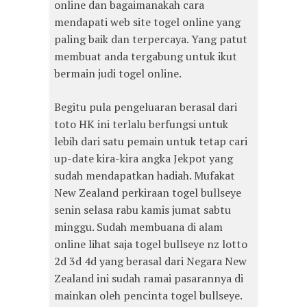
online dan bagaimanakah cara
mendapati web site togel online yang
paling baik dan terpercaya. Yang patut
membuat anda tergabung untuk ikut
bermain judi togel online.
Begitu pula pengeluaran berasal dari
toto HK ini terlalu berfungsi untuk
lebih dari satu pemain untuk tetap cari
up-date kira-kira angka Jekpot yang
sudah mendapatkan hadiah. Mufakat
New Zealand perkiraan togel bullseye
senin selasa rabu kamis jumat sabtu
minggu. Sudah membuana di alam
online lihat saja togel bullseye nz lotto
2d 3d 4d yang berasal dari Negara New
Zealand ini sudah ramai pasarannya di
mainkan oleh pencinta togel bullseye.