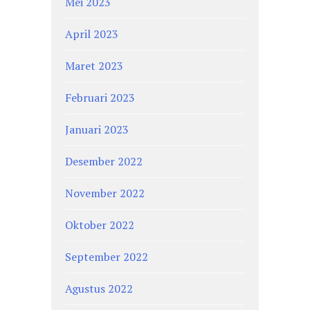
Mei 2023
April 2023
Maret 2023
Februari 2023
Januari 2023
Desember 2022
November 2022
Oktober 2022
September 2022
Agustus 2022