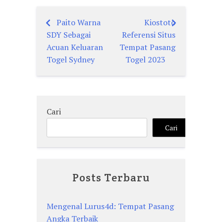
Paito Warna
Kiostoto
N
SDY Sebagai
Referensi Situs
a
Acuan Keluaran
Tempat Pasang
Togel Sydney
Togel 2023
v
i
g
Cari
Cari
a
s
Posts Terbaru
i
p
Mengenal Lurus4d: Tempat Pasang
Angka Terbaik