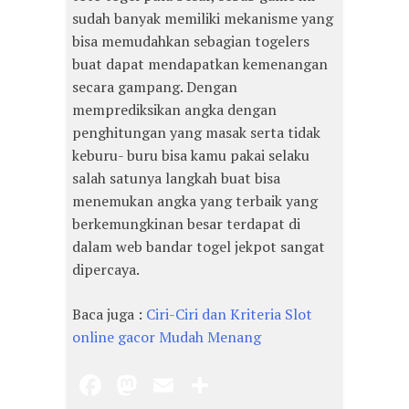
sudah banyak memiliki mekanisme yang
bisa memudahkan sebagian togelers
buat dapat mendapatkan kemenangan
secara gampang. Dengan
memprediksikan angka dengan
penghitungan yang masak serta tidak
keburu- buru bisa kamu pakai selaku
salah satunya langkah buat bisa
menemukan angka yang terbaik yang
berkemungkinan besar terdapat di
dalam web bandar togel jekpot sangat
dipercaya.
Baca juga :
Ciri-Ciri dan Kriteria Slot
online gacor Mudah Menang