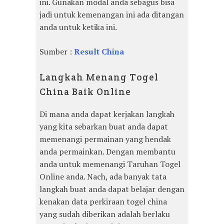
ini. Gunakan modal anda sebagus bisa
jadi untuk kemenangan ini ada ditangan
anda untuk ketika ini.
Sumber :
Result China
Langkah Menang Togel
China Baik Online
Di mana anda dapat kerjakan langkah
yang kita sebarkan buat anda dapat
memenangi permainan yang hendak
anda permainkan. Dengan membantu
anda untuk memenangi Taruhan Togel
Online anda. Nach, ada banyak tata
langkah buat anda dapat belajar dengan
kenakan data perkiraan togel china
yang sudah diberikan adalah berlaku