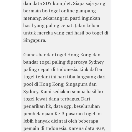
dan data SDY komplet. Siapa saja yang
bermain bo togel online gampang
menang, sekarang ini pasti inginkan
hasil yang paling cepat. Jalan keluar
untuk mereka yang cari hasil bo togel di
Singapura.
Games bandar togel Hong Kong dan
bandar togel paling dipercaya Sydney
paling cepat di Indonesia. Link daftar
togel terkini ini hari tiba langsung dari
pool di Hong Kong, Singapura dan
Sydney. Kami sediakan semua hasil bo
togel lewat dana terbagus. Dari
penarikan hk, data sgp, keseluruhan
pembelanjaan Ke-3 pasaran togel ini
lebih banyak dicintai oleh beberapa
pemain di Indonesia. Karena data SGP,