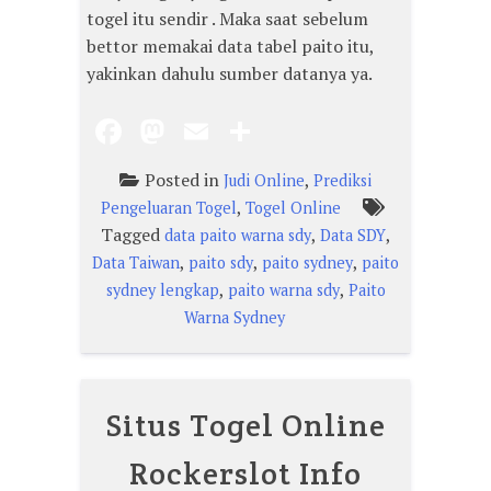
togel itu sendir . Maka saat sebelum
bettor memakai data tabel paito itu,
yakinkan dahulu sumber datanya ya.
Posted in
,
Judi Online
Prediksi
,
Pengeluaran Togel
Togel Online
Tagged
,
,
data paito warna sdy
Data SDY
,
,
,
Data Taiwan
paito sdy
paito sydney
paito
,
,
sydney lengkap
paito warna sdy
Paito
Warna Sydney
Situs Togel Online
Rockerslot Info