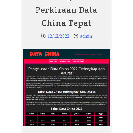
Perkiraan Data
China Tepat
12/12/2022
admin