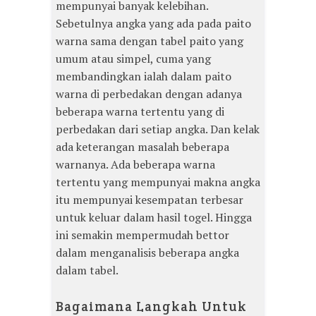
mempunyai banyak kelebihan.
Sebetulnya angka yang ada pada paito
warna sama dengan tabel paito yang
umum atau simpel, cuma yang
membandingkan ialah dalam paito
warna di perbedakan dengan adanya
beberapa warna tertentu yang di
perbedakan dari setiap angka. Dan kelak
ada keterangan masalah beberapa
warnanya. Ada beberapa warna
tertentu yang mempunyai makna angka
itu mempunyai kesempatan terbesar
untuk keluar dalam hasil togel. Hingga
ini semakin mempermudah bettor
dalam menganalisis beberapa angka
dalam tabel.
Bagaimana Langkah Untuk