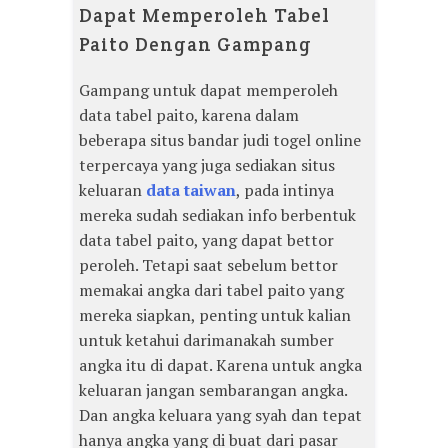
Dapat Memperoleh Tabel
Paito Dengan Gampang
Gampang untuk dapat memperoleh
data tabel paito, karena dalam
beberapa situs bandar judi togel online
terpercaya yang juga sediakan situs
keluaran
data taiwan
, pada intinya
mereka sudah sediakan info berbentuk
data tabel paito, yang dapat bettor
peroleh. Tetapi saat sebelum bettor
memakai angka dari tabel paito yang
mereka siapkan, penting untuk kalian
untuk ketahui darimanakah sumber
angka itu di dapat. Karena untuk angka
keluaran jangan sembarangan angka.
Dan angka keluara yang syah dan tepat
hanya angka yang di buat dari pasar