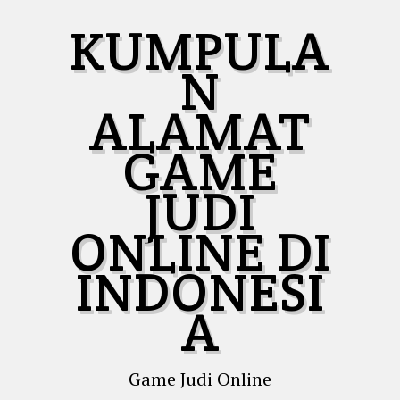
S
KUMPULA
k
i
N
p
t
ALAMAT
o
c
GAME
o
JUDI
n
t
ONLINE DI
e
n
INDONESI
t
A
Game Judi Online