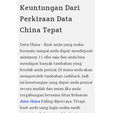
Keuntungan Dari
Perkiraan Data
China Tepat
Data China – Buat anda yang usaha
bermain sampai anda dapat mendeposit
minimum 15 ribu saja dan anda bisa
mendapat banyak tambahan yang
hendak anda punyai. Di mana anda akan
memperoleh tambahan cashback. Jadi
ini keuntungan yang dapat anda punyai
secara mudah dan aman jika anda
tergabungan bersama Situs Keluaran
data china
Paling dipercaya. Tetapi
buat anda yang ingin usaha nasib