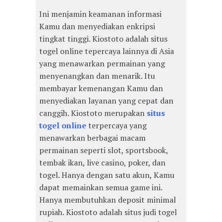
Ini menjamin keamanan informasi
Kamu dan menyediakan enkripsi
tingkat tinggi. Kiostoto adalah situs
togel online tepercaya lainnya di Asia
yang menawarkan permainan yang
menyenangkan dan menarik. Itu
membayar kemenangan Kamu dan
menyediakan layanan yang cepat dan
canggih. Kiostoto merupakan
situs
togel online
terpercaya yang
menawarkan berbagai macam
permainan seperti slot, sportsbook,
tembak ikan, live casino, poker, dan
togel. Hanya dengan satu akun, Kamu
dapat memainkan semua game ini.
Hanya membutuhkan deposit minimal
rupiah. Kiostoto adalah situs judi togel