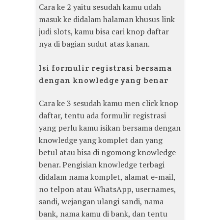
Cara ke 2 yaitu sesudah kamu udah
masuk ke didalam halaman khusus link
judi slots, kamu bisa cari knop daftar
nya di bagian sudut atas kanan.
Isi formulir registrasi bersama
dengan knowledge yang benar
Cara ke 3 sesudah kamu men click knop
daftar, tentu ada formulir registrasi
yang perlu kamu isikan bersama dengan
knowledge yang komplet dan yang
betul atau bisa di ngomong knowledge
benar. Pengisian knowledge terbagi
didalam nama komplet, alamat e-mail,
no telpon atau WhatsApp, usernames,
sandi, wejangan ulangi sandi, nama
bank, nama kamu di bank, dan tentu