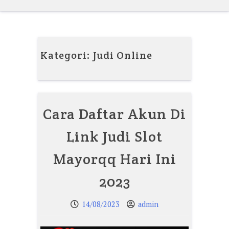
Kategori:
Judi Online
Cara Daftar Akun Di
Link Judi Slot
Mayorqq Hari Ini
2023
14/08/2023
admin