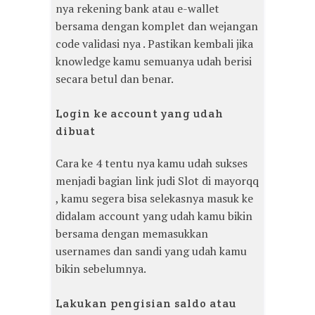
nya rekening bank atau e-wallet
bersama dengan komplet dan wejangan
code validasi nya . Pastikan kembali jika
knowledge kamu semuanya udah berisi
secara betul dan benar.
Login ke account yang udah
dibuat
Cara ke 4 tentu nya kamu udah sukses
menjadi bagian link judi Slot di mayorqq
, kamu segera bisa selekasnya masuk ke
didalam account yang udah kamu bikin
bersama dengan memasukkan
usernames dan sandi yang udah kamu
bikin sebelumnya.
Lakukan pengisian saldo atau