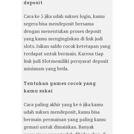
deposit
Cara ke 5 jika udah sukses login, kamu
segera bisa mendeposit bersama
dengan menentukan proses deposit
yang kamu menginginkan di link judi
slots. Isikan saldo cocok ketetapan yang
terdapat untuk bermain. Karena tiap
link judi Slotmemiliki persyarat deposit
minimum yang beda.
Tentukan games cocok yang
kamu sukai
Cara paling akhir yang ke 6 jika kamu
udah sukses mendeposit, kamu bisa
bermain permainan yang paling kamu
gemari untuk dimainkan. Banyak