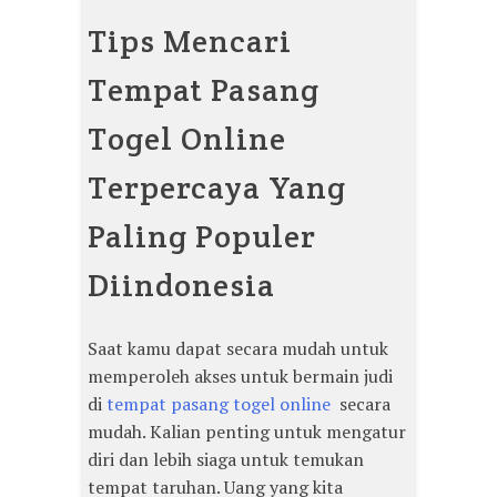
Tips Mencari
Tempat Pasang
Togel Online
Terpercaya Yang
Paling Populer
Diindonesia
Saat kamu dapat secara mudah untuk
memperoleh akses untuk bermain judi
di
tempat pasang togel online
secara
mudah. Kalian penting untuk mengatur
diri dan lebih siaga untuk temukan
tempat taruhan. Uang yang kita