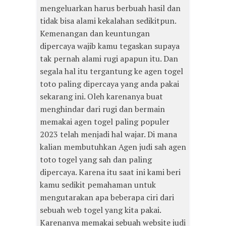
mengeluarkan harus berbuah hasil dan
tidak bisa alami kekalahan sedikitpun.
Kemenangan dan keuntungan
dipercaya wajib kamu tegaskan supaya
tak pernah alami rugi apapun itu. Dan
segala hal itu tergantung ke agen togel
toto paling dipercaya yang anda pakai
sekarang ini. Oleh karenanya buat
menghindar dari rugi dan bermain
memakai agen togel paling populer
2023 telah menjadi hal wajar. Di mana
kalian membutuhkan Agen judi sah agen
toto togel yang sah dan paling
dipercaya. Karena itu saat ini kami beri
kamu sedikit pemahaman untuk
mengutarakan apa beberapa ciri dari
sebuah web togel yang kita pakai.
Karenanya memakai sebuah website judi