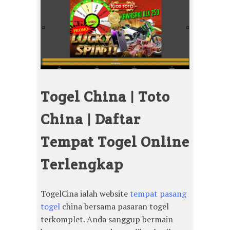
Togel China | Toto
China | Daftar
Tempat Togel Online
Terlengkap
TogelCina ialah website
tempat pasang
togel
china bersama pasaran togel
terkomplet. Anda sanggup bermain