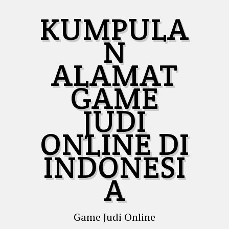
S
KUMPULA
k
i
N
p
t
ALAMAT
o
c
GAME
o
JUDI
n
t
ONLINE DI
e
n
INDONESI
t
A
Game Judi Online