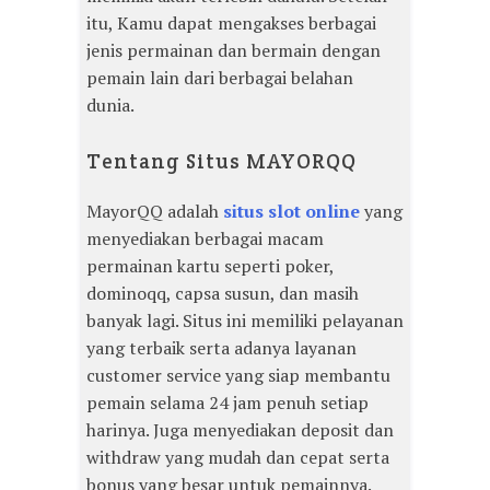
itu, Kamu dapat mengakses berbagai
jenis permainan dan bermain dengan
pemain lain dari berbagai belahan
dunia.
Tentang Situs MAYORQQ
MayorQQ adalah
situs slot online
yang
menyediakan berbagai macam
permainan kartu seperti poker,
dominoqq, capsa susun, dan masih
banyak lagi. Situs ini memiliki pelayanan
yang terbaik serta adanya layanan
customer service yang siap membantu
pemain selama 24 jam penuh setiap
harinya. Juga menyediakan deposit dan
withdraw yang mudah dan cepat serta
bonus yang besar untuk pemainnya.