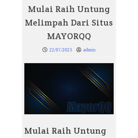
Mulai Raih Untung
Melimpah Dari Situs
MAYORQQ
22/07/2023
admin
Mulai Raih Untung