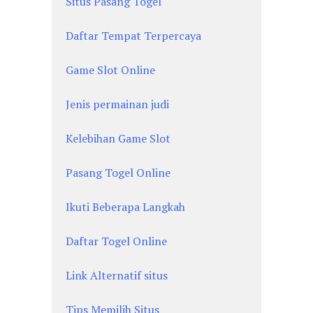
Situs Pasang Togel
Daftar Tempat Terpercaya
Game Slot Online
Jenis permainan judi
Kelebihan Game Slot
Pasang Togel Online
Ikuti Beberapa Langkah
Daftar Togel Online
Link Alternatif situs
Tips Memilih Situs