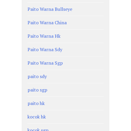
Paito Warna Bullseye
Paito Warna China
Paito Warna Hk
Paito Warna Sdy
Paito Warna Sgp
paito sdy
paito sgp
paito hk
kocok hk
kocok sgp