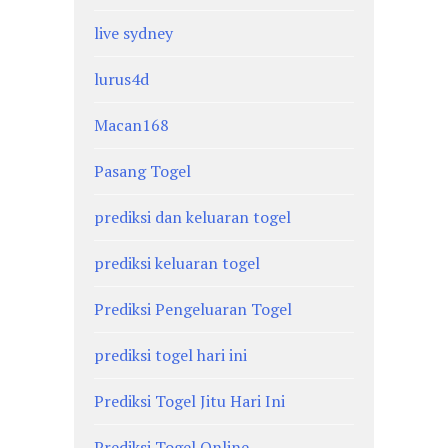
live sydney
lurus4d
Macan168
Pasang Togel
prediksi dan keluaran togel
prediksi keluaran togel
Prediksi Pengeluaran Togel
prediksi togel hari ini
Prediksi Togel Jitu Hari Ini
Prediksi Togel Online