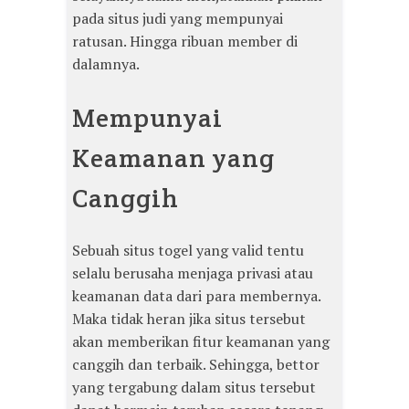
pada situs judi yang mempunyai
ratusan. Hingga ribuan member di
dalamnya.
Mempunyai
Keamanan yang
Canggih
Sebuah situs togel yang valid tentu
selalu berusaha menjaga privasi atau
keamanan data dari para membernya.
Maka tidak heran jika situs tersebut
akan memberikan fitur keamanan yang
canggih dan terbaik. Sehingga, bettor
yang tergabung dalam situs tersebut