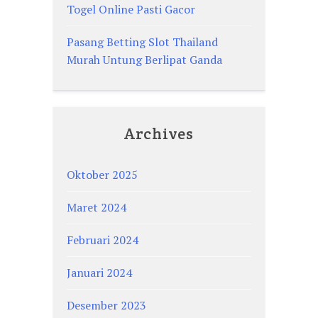
Togel Online Pasti Gacor
Pasang Betting Slot Thailand
Murah Untung Berlipat Ganda
Archives
Oktober 2025
Maret 2024
Februari 2024
Januari 2024
Desember 2023