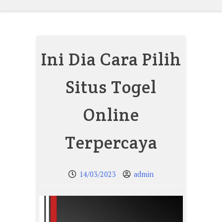
Ini Dia Cara Pilih
Situs Togel
Online
Terpercaya
14/03/2023
admin