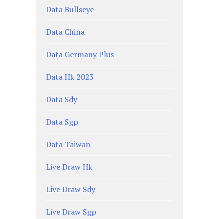
Data Bullseye
Data China
Data Germany Plus
Data Hk 2023
Data Sdy
Data Sgp
Data Taiwan
Live Draw Hk
Live Draw Sdy
Live Draw Sgp