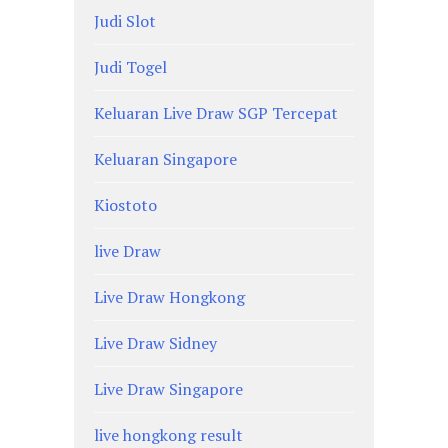
Judi Slot
Judi Togel
Keluaran Live Draw SGP Tercepat
Keluaran Singapore
Kiostoto
live Draw
Live Draw Hongkong
Live Draw Sidney
Live Draw Singapore
live hongkong result