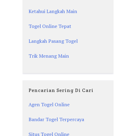
Ketahui Langkah Main
Togel Online Tepat
Langkah Pasang Togel
Trik Menang Main
Pencarian Sering Di Cari
Agen Togel Online
Bandar Togel Terpercaya
Situs Togel Online