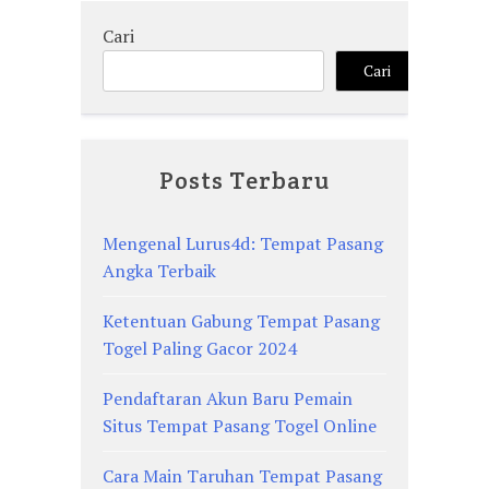
g
Cari
Cari
a
s
Posts Terbaru
i
p
Mengenal Lurus4d: Tempat Pasang
Angka Terbaik
o
Ketentuan Gabung Tempat Pasang
s
Togel Paling Gacor 2024
Pendaftaran Akun Baru Pemain
Situs Tempat Pasang Togel Online
Cara Main Taruhan Tempat Pasang