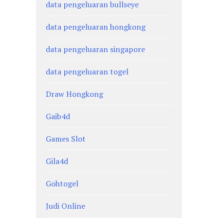
data pengeluaran bullseye
data pengeluaran hongkong
data pengeluaran singapore
data pengeluaran togel
Draw Hongkong
Gaib4d
Games Slot
Gila4d
Gohtogel
Judi Online