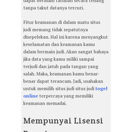
dapat bermain taruhan secara tenang
tanpa takut datanya tercuri.
Fitur keamanan di dalam suatu situs
judi memang tidak sepatutnya
disepelekan. Hal ini karena menyangkut
keselamatan dan keamanan kamu
dalam bermain judi. Akan sangat bahaya
jika data yang kamu miliki sampai
terjudi dan jatuh pada tangan yang
salah. Maka, keamanan kamu benar-
benar dapat terancam. Jadi, usahakan
untuk memilih situs judi situs judi
togel
online
terpercaya yang memiliki
keamanan memadai.
Mempunyai Lisensi