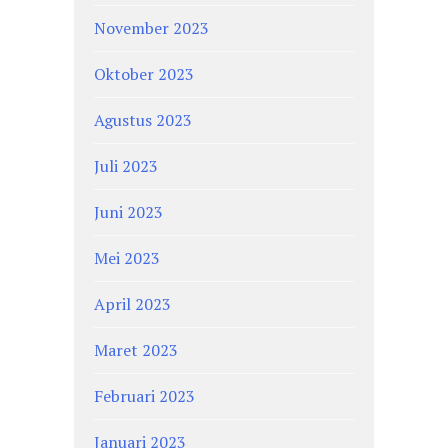
November 2023
Oktober 2023
Agustus 2023
Juli 2023
Juni 2023
Mei 2023
April 2023
Maret 2023
Februari 2023
Januari 2023