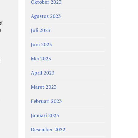
Oktober 2023
Agustus 2023
ng
s
Juli 2023
Juni 2023
Mei 2023
i
April 2023
Maret 2023
Februari 2023
Januari 2023
Desember 2022