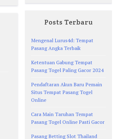
Posts Terbaru
Mengenal Lurus4d: Tempat
Pasang Angka Terbaik
Ketentuan Gabung Tempat
Pasang Togel Paling Gacor 2024
Pendaftaran Akun Baru Pemain
Situs Tempat Pasang Togel
Online
Cara Main Taruhan Tempat
Pasang Togel Online Pasti Gacor
Pasang Betting Slot Thailand