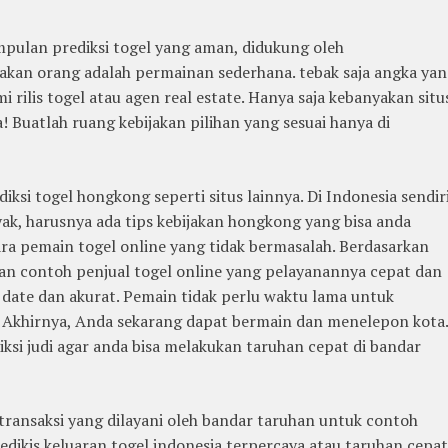
pulan prediksi togel yang aman, didukung oleh
yakan orang adalah permainan sederhana. tebak saja angka ya
 rilis togel atau agen real estate. Hanya saja kebanyakan situ
! Buatlah ruang kebijakan pilihan yang sesuai hanya di
iksi togel hongkong seperti situs lainnya. Di Indonesia sendir
yak, harusnya ada tips kebijakan hongkong yang bisa anda
ara pemain togel online yang tidak bermasalah. Berdasarkan
an contoh penjual togel online yang pelayanannya cepat dan
o date dan akurat. Pemain tidak perlu waktu lama untuk
. Akhirnya, Anda sekarang dapat bermain dan menelepon kota.
iksi judi agar anda bisa melakukan taruhan cepat di bandar
transaksi yang dilayani oleh bandar taruhan untuk contoh
predikis keluaran togel indonesia terpercaya atau taruhan cepat