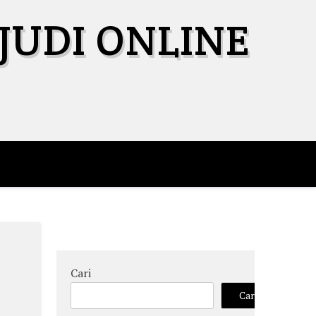
UDI ONLINE
Cari
Cari