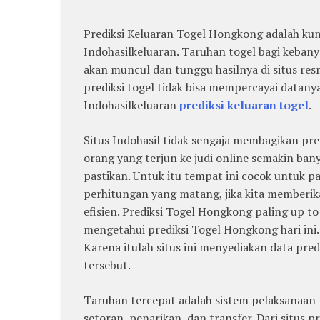
Prediksi Keluaran Togel Hongkong adalah kum
Indohasilkeluaran. Taruhan togel bagi keban
akan muncul dan tunggu hasilnya di situs resmi
prediksi togel tidak bisa mempercayai datanya
Indohasilkeluaran
prediksi keluaran togel
.
Situs Indohasil tidak sengaja membagikan pred
orang yang terjun ke judi online semakin ban
pastikan. Untuk itu tempat ini cocok untuk p
perhitungan yang matang, jika kita memberik
efisien. Prediksi Togel Hongkong paling up t
mengetahui prediksi Togel Hongkong hari ini
Karena itulah situs ini menyediakan data pred
tersebut.
Taruhan tercepat adalah sistem pelaksanaan 
setoran, penarikan, dan transfer. Dari situs 