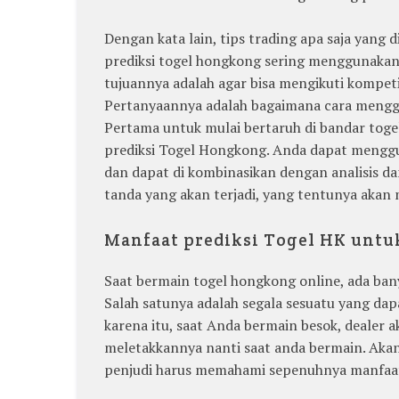
Dengan kata lain, tips trading apa saja yang d
prediksi togel hongkong sering menggunakan 
tujuannya adalah agar bisa mengikuti kompet
Pertanyaannya adalah bagaimana cara menggun
Pertama untuk mulai bertaruh di bandar togel
prediksi Togel Hongkong. Anda dapat menggun
dan dapat di kombinasikan dengan analisis d
tanda yang akan terjadi, yang tentunya akan
Manfaat prediksi Togel HK untuk
Saat bermain togel hongkong online, ada bany
Salah satunya adalah segala sesuatu yang d
karena itu, saat Anda bermain besok, dealer
meletakkannya nanti saat anda bermain. Aka
penjudi harus memahami sepenuhnya manfaat