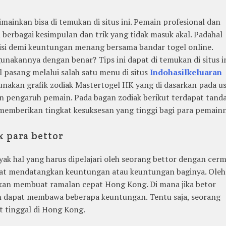
imainkan bisa di temukan di situs ini. Pemain profesional dan
berbagai kesimpulan dan trik yang tidak masuk akal. Padahal
isi demi keuntungan menang bersama bandar togel online.
akannya dengan benar? Tips ini dapat di temukan di situs in
 pasang melalui salah satu menu di situs
Indohasilkeluaran
akan grafik zodiak Mastertogel HK yang di dasarkan pada us
an pengaruh pemain. Pada bagan zodiak berikut terdapat tand
 memberikan tingkat kesuksesan yang tinggi bagi para pemain
 para bettor
ak hal yang harus dipelajari oleh seorang bettor dengan cerm
apat mendatangkan keuntungan atau keuntungan baginya. Oleh
 akan membuat ramalan cepat Hong Kong. Di mana jika betor
n dapat membawa beberapa keuntungan. Tentu saja, seorang
 tinggal di Hong Kong.