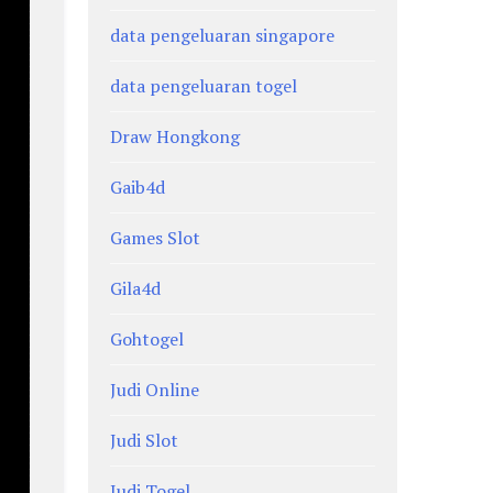
data pengeluaran singapore
data pengeluaran togel
Draw Hongkong
Gaib4d
Games Slot
Gila4d
Gohtogel
Judi Online
Judi Slot
Judi Togel