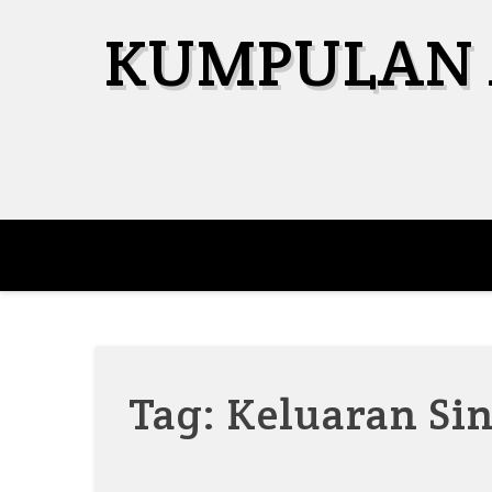
S
KUMPULAN 
k
i
p
t
o
c
o
n
t
e
n
t
Tag:
Keluaran Si