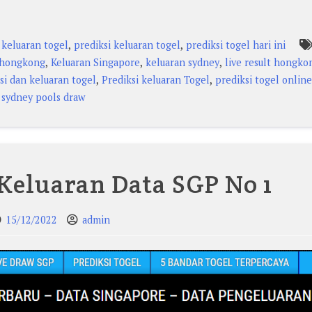
,
,
 keluaran togel
prediksi keluaran togel
prediksi togel hari ini
,
,
,
 hongkong
Keluaran Singapore
keluaran sydney
live result hongko
,
,
si dan keluaran togel
Prediksi keluaran Togel
prediksi togel online
sydney pools draw
 Keluaran Data SGP No 1
15/12/2022
admin