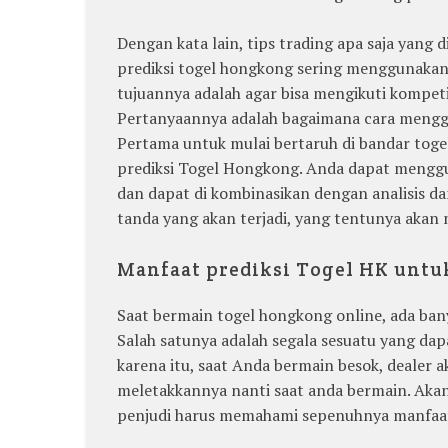
Dengan kata lain, tips trading apa saja yang d
prediksi togel hongkong sering menggunakan 
tujuannya adalah agar bisa mengikuti kompet
Pertanyaannya adalah bagaimana cara menggun
Pertama untuk mulai bertaruh di bandar togel
prediksi Togel Hongkong. Anda dapat menggun
dan dapat di kombinasikan dengan analisis d
tanda yang akan terjadi, yang tentunya akan
Manfaat prediksi Togel HK untuk
Saat bermain togel hongkong online, ada bany
Salah satunya adalah segala sesuatu yang d
karena itu, saat Anda bermain besok, dealer
meletakkannya nanti saat anda bermain. Aka
penjudi harus memahami sepenuhnya manfaat