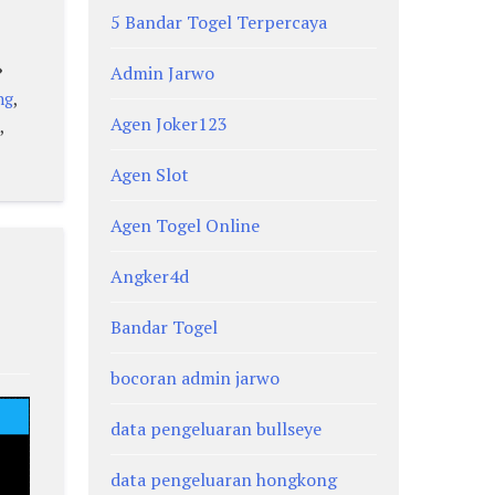
5 Bandar Togel Terpercaya
Admin Jarwo
,
ng
Agen Joker123
,
Agen Slot
Agen Togel Online
Angker4d
Bandar Togel
bocoran admin jarwo
data pengeluaran bullseye
data pengeluaran hongkong