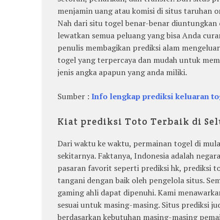
menjamin uang atau komisi di situs taruhan o
Nah dari situ togel benar-benar diuntungkan d
lewatkan semua peluang yang bisa Anda curan
penulis membagikan prediksi alam mengeluark
togel yang terpercaya dan mudah untuk meme
jenis angka apapun yang anda miliki.
Sumber :
Info lengkap prediksi keluaran to
Kiat prediksi Toto Terbaik di Se
Dari waktu ke waktu, permainan togel di mula
sekitarnya. Faktanya, Indonesia adalah negara
pasaran favorit seperti prediksi hk, prediksi t
tangani dengan baik oleh pengelola situs. 
gaming ahli dapat dipenuhi. Kami menawarka
sesuai untuk masing-masing. Situs prediksi 
berdasarkan kebutuhan masing-masing pemai