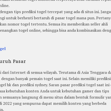
nline.
engan tips prediksi togel tercepat yang ada di situs ini. Jang
gi untuk berhenti bertaruh di pasar togel mana pun. Pertan
an nomor togel tertentu. Semua itu memberikan seller ahli
nangkan togel online, sehingga bisa anda kombinasikan den
gel
luruh Pasar
i dari Internet di semua wilayah. Terutama di Asia Tenggara d
 dengan banyak pemain togel saat ini. Selain memiliki prediksi
ogel hk dan prediksi sydney. Saran pasar prediksi togel saat ini 
Semua kebutuhan konten Anda untuk kebutuhan gamer dan tips
n semuanya langsung di menu situs dalam bentuk formulir ya
judi 2022 yang sempurna dapat memilih konten yang berbeda
n.