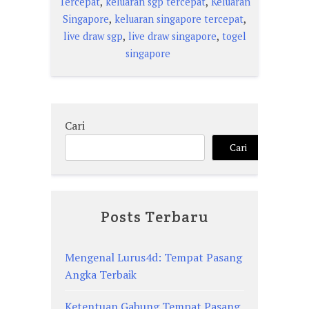
,
,
Tercepat
keluaran sgp tercepat
Keluaran
,
,
Singapore
keluaran singapore tercepat
,
,
live draw sgp
live draw singapore
togel
singapore
Cari
Cari
Posts Terbaru
Mengenal Lurus4d: Tempat Pasang
Angka Terbaik
Ketentuan Gabung Tempat Pasang