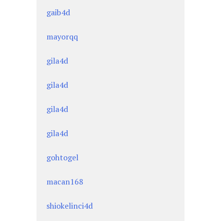
gaib4d
mayorqq
gila4d
gila4d
gila4d
gila4d
gohtogel
macan168
shiokelinci4d