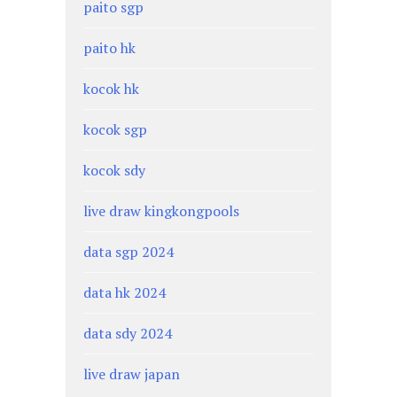
paito sgp
paito hk
kocok hk
kocok sgp
kocok sdy
live draw kingkongpools
data sgp 2024
data hk 2024
data sdy 2024
live draw japan