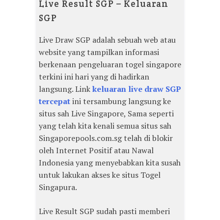
Live Result SGP – Keluaran
SGP
Live Draw SGP adalah sebuah web atau
website yang tampilkan informasi
berkenaan pengeluaran togel singapore
terkini ini hari yang di hadirkan
langsung. Link
keluaran live draw SGP
tercepat
ini tersambung langsung ke
situs sah Live Singapore, Sama seperti
yang telah kita kenali semua situs sah
Singaporepools.com.sg telah di blokir
oleh Internet Positif atau Nawal
Indonesia yang menyebabkan kita susah
untuk lakukan akses ke situs Togel
Singapura.
Live Result SGP sudah pasti memberi