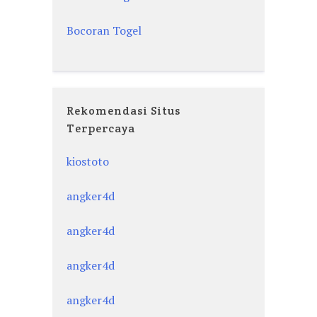
Bocoran Togel
Rekomendasi Situs
Terpercaya
kiostoto
angker4d
angker4d
angker4d
angker4d