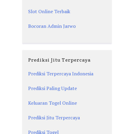
Slot Online Terbaik
Bocoran Admin Jarwo
Prediksi Jitu Terpercaya
Prediksi Terpercaya Indonesia
Prediksi Paling Update
Keluaran Togel Online
Prediksi Jitu Terpercaya
Prediksi Togel