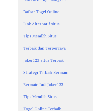
Daftar Togel Online
Link Alternatif situs
Tips Memilih Situs
Terbaik dan Terpercaya
Joker123 Situs Terbaik
Strategi Terbaik Bermain
Bermain Judi Joker123
Tips Memilih Situs
Togel Online Terbaik