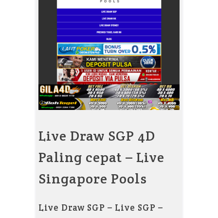
Live Draw SGP 4D
Paling cepat – Live
Singapore Pools
Live Draw SGP – Live SGP –