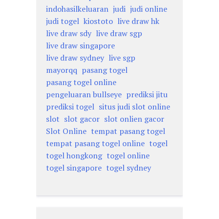
indohasilkeluaran
judi
judi online
judi togel
kiostoto
live draw hk
live draw sdy
live draw sgp
live draw singapore
live draw sydney
live sgp
mayorqq
pasang togel
pasang togel online
pengeluaran bullseye
prediksi jitu
prediksi togel
situs judi slot online
slot
slot gacor
slot onlien gacor
Slot Online
tempat pasang togel
tempat pasang togel online
togel
togel hongkong
togel online
togel singapore
togel sydney