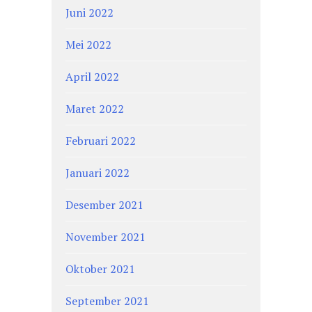
Juni 2022
Mei 2022
April 2022
Maret 2022
Februari 2022
Januari 2022
Desember 2021
November 2021
Oktober 2021
September 2021