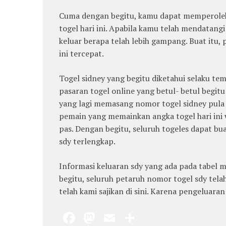
Cuma dengan begitu, kamu dapat memperoleh 
togel hari ini. Apabila kamu telah mendatang
keluar berapa telah lebih gampang. Buat itu, 
ini tercepat.
Togel sidney yang begitu diketahui selaku temp
pasaran togel online yang betul- betul begitu 
yang lagi memasang nomor togel sidney pula w
pemain yang memainkan angka togel hari ini wa
pas. Dengan begitu, seluruh togeles dapat b
sdy terlengkap.
Informasi keluaran sdy yang ada pada tabel me
begitu, seluruh petaruh nomor togel sdy tel
telah kami sajikan di sini. Karena pengeluaran