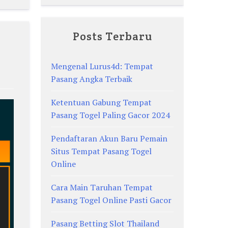
Posts Terbaru
Mengenal Lurus4d: Tempat
Pasang Angka Terbaik
Ketentuan Gabung Tempat
Pasang Togel Paling Gacor 2024
Pendaftaran Akun Baru Pemain
Situs Tempat Pasang Togel
Online
Cara Main Taruhan Tempat
Pasang Togel Online Pasti Gacor
Pasang Betting Slot Thailand