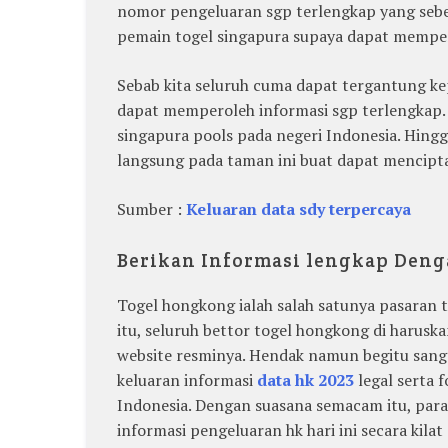
nomor pengeluaran sgp terlengkap yang sebet
pemain togel singapura supaya dapat memper
Sebab kita seluruh cuma dapat tergantung ke
dapat memperoleh informasi sgp terlengkap. 
singapura pools pada negeri Indonesia. Hingg
langsung pada taman ini buat dapat mencipt
Sumber :
Keluaran data sdy terpercaya
Berikan Informasi lengkap Deng
Togel hongkong ialah salah satunya pasaran to
itu, seluruh bettor togel hongkong di haruska
website resminya. Hendak namun begitu sang
keluaran informasi
data hk 2023
legal serta f
Indonesia. Dengan suasana semacam itu, para
informasi pengeluaran hk hari ini secara kilat 