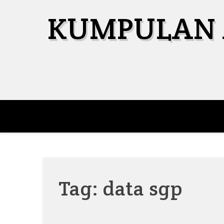
S
KUMPULAN 
k
i
p
t
o
c
o
n
t
e
n
t
Tag:
data sgp