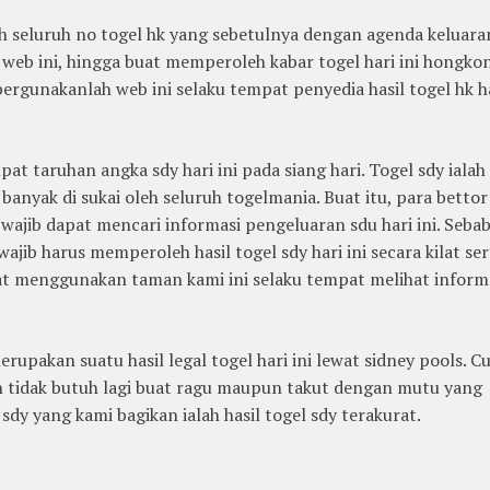
seluruh no togel hk yang sebetulnya dengan agenda keluara
i web ini, hingga buat memperoleh kabar togel hari ini hongko
pergunakanlah web ini selaku tempat penyedia hasil togel hk h
at taruhan angka sdy hari ini pada siang hari. Togel sdy ialah
banyak di sukai oleh seluruh togelmania. Buat itu, para bettor
ajib dapat mencari informasi pengeluaran sdu hari ini. Seba
jib harus memperoleh hasil togel sdy hari ini secara kilat ser
uat menggunakan taman kami ini selaku tempat melihat inform
rupakan suatu hasil legal togel hari ini lewat sidney pools. 
ah tidak butuh lagi buat ragu maupun takut dengan mutu yang
 sdy yang kami bagikan ialah hasil togel sdy terakurat.