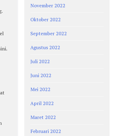
November 2022
g.
Oktober 2022
el
September 2022
Agustus 2022
ini.
Juli 2022
Juni 2022
Mei 2022
uat
April 2022
Maret 2022
n
Februari 2022