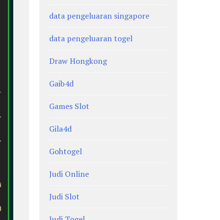
data pengeluaran singapore
data pengeluaran togel
Draw Hongkong
Gaib4d
Games Slot
Gila4d
Gohtogel
Judi Online
Judi Slot
Judi Togel