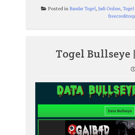
Posted in
,
,
Bandar Togel
Judi Online
Togel
freecreditre
Togel Bullseye 