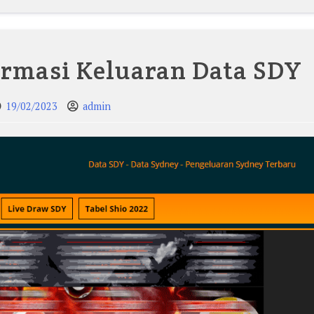
rmasi Keluaran Data SDY
19/02/2023
admin