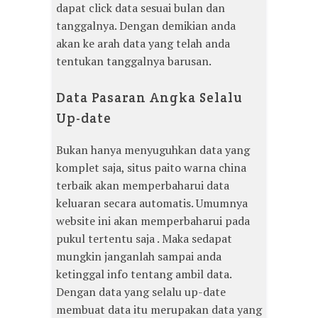
dapat click data sesuai bulan dan
tanggalnya. Dengan demikian anda
akan ke arah data yang telah anda
tentukan tanggalnya barusan.
Data Pasaran Angka Selalu
Up-date
Bukan hanya menyuguhkan data yang
komplet saja, situs paito warna china
terbaik akan memperbaharui data
keluaran secara automatis. Umumnya
website ini akan memperbaharui pada
pukul tertentu saja . Maka sedapat
mungkin janganlah sampai anda
ketinggal info tentang ambil data.
Dengan data yang selalu up-date
membuat data itu merupakan data yang