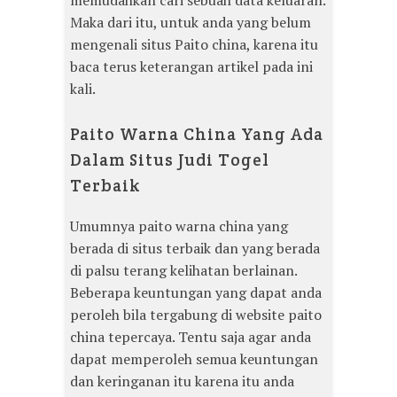
memudahkan cari sebuah data keluaran.
Maka dari itu, untuk anda yang belum
mengenali situs Paito china, karena itu
baca terus keterangan artikel pada ini
kali.
Paito Warna China Yang Ada
Dalam Situs Judi Togel
Terbaik
Umumnya paito warna china yang
berada di situs terbaik dan yang berada
di palsu terang kelihatan berlainan.
Beberapa keuntungan yang dapat anda
peroleh bila tergabung di website paito
china tepercaya. Tentu saja agar anda
dapat memperoleh semua keuntungan
dan keringanan itu karena itu anda