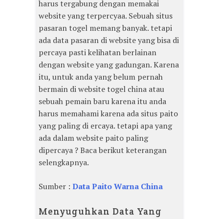
harus tergabung dengan memakai
website yang terpercyaa. Sebuah situs
pasaran togel memang banyak. tetapi
ada data pasaran di website yang bisa di
percaya pasti kelihatan berlainan
dengan website yang gadungan. Karena
itu, untuk anda yang belum pernah
bermain di website togel china atau
sebuah pemain baru karena itu anda
harus memahami karena ada situs paito
yang paling di ercaya. tetapi apa yang
ada dalam website paito paling
dipercaya ? Baca berikut keterangan
selengkapnya.
Sumber :
Data Paito Warna China
Menyuguhkan Data Yang