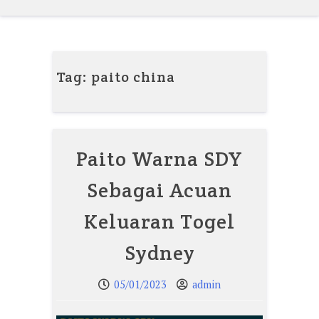
Tag:
paito china
Paito Warna SDY
Sebagai Acuan
Keluaran Togel
Sydney
05/01/2023
admin