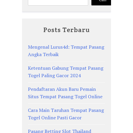
Posts Terbaru
Mengenal Lurus4d: Tempat Pasang
Angka Terbaik
Ketentuan Gabung Tempat Pasang
Togel Paling Gacor 2024
Pendaftaran Akun Baru Pemain
Situs Tempat Pasang Togel Online
Cara Main Taruhan Tempat Pasang
Togel Online Pasti Gacor
Pasang Betting Slot Thailand