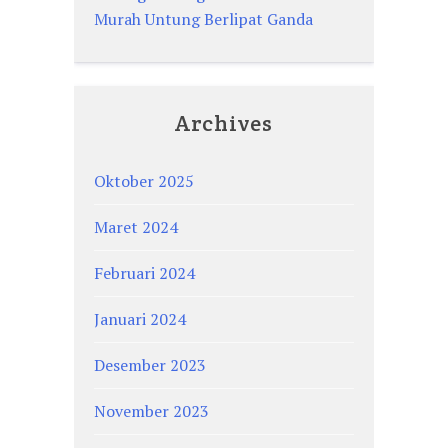
Murah Untung Berlipat Ganda
Archives
Oktober 2025
Maret 2024
Februari 2024
Januari 2024
Desember 2023
November 2023