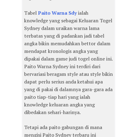
Tabel
Paito Warna Sdy
ialah
knowledge yang sebagai Keluaran Togel
Sydney dalam uraikan warna lama
terbatas yang di padankan jadi tabel
angka bikin memudahkan bettor dalam
mendapat kronologis angka yang
dipakai dalam game judi togel online ini.
Paito Warna Sydney ini terdiri dari
bervariasi beragam style atau style bikin
dapat perlu serius anda ketahui apa
yang di pakai di dalamnya gara-gara ada
paito tiap-tiap hari yang ialah
knowledge keluaran angka yang
dibedakan sehari-harinya.
Tetapi ada paito gabungan di mana
mengisi Paito Sydney terbaru ini