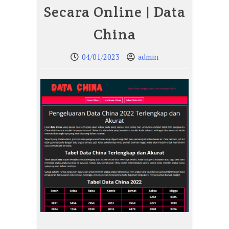
Secara Online | Data
China
04/01/2023
admin