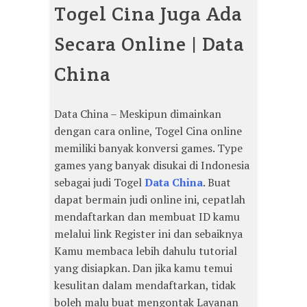
Togel Cina Juga Ada
Secara Online | Data
China
Data China – Meskipun dimainkan
dengan cara online, Togel Cina online
memiliki banyak konversi games. Type
games yang banyak disukai di Indonesia
sebagai judi Togel
Data China
. Buat
dapat bermain judi online ini, cepatlah
mendaftarkan dan membuat ID kamu
melalui link Register ini dan sebaiknya
Kamu membaca lebih dahulu tutorial
yang disiapkan. Dan jika kamu temui
kesulitan dalam mendaftarkan, tidak
boleh malu buat mengontak Layanan