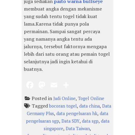
juga sediakan
paito warna bullseye
membuat angka dengan mekanisme
yang sudah tentu togel tidak kuat
lama.Karena tidak punya pola
permainan. Sampai sangat percaya
yang namanya angka tentu ada
jalurnya, tersebut faktornya mengapa
lebih dari satu orang atau pemain togel
selanjutnya jadi ingin ketahui di
buatnya.
Posted in
,
Judi Online
Togel Online
Tagged
,
,
bocoran togel
data china
Data
,
,
Germany Plus
data pengeluaran hk
data
,
,
,
pengeluaran sgp
Data SDY
data sgp
data
,
,
singapore
Data Taiwan