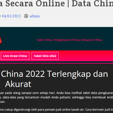
a Secara Online | Data Chi
04/01/2023
admin