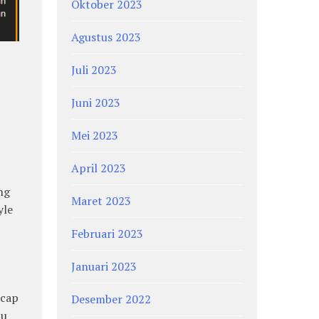
Oktober 2023
Agustus 2023
Juli 2023
Juni 2023
Mei 2023
April 2023
ng
Maret 2023
yle
Februari 2023
Januari 2023
ucap
Desember 2022
au