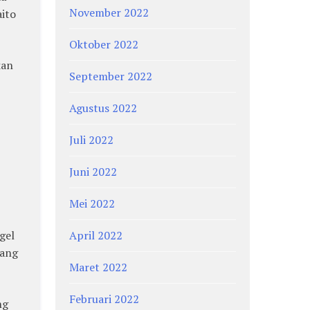
November 2022
aito
Oktober 2022
kan
September 2022
Agustus 2022
Juli 2022
Juni 2022
Mei 2022
April 2022
gel
yang
Maret 2022
Februari 2022
ng