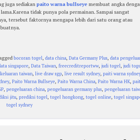
ng juga sediakan
paito warna bullseye
membuat angka deng
 lama.Karena tidak punya pola permainan. Sampai sangat
ya, tersebut faktornya mengapa lebih dari satu orang atau
 buatnya.
agged
,
,
,
bocoran togel
data china
Data Germany Plus
data pengelua
,
,
,
,
data singapore
Data Taiwan
freecreditreportww
judi togel
judi tog
,
,
,
,
keluaran taiwan
live draw sgp
live result sydney
paiti warna sydne
,
,
,
,
ydney
Paito Warna Bullseye
Paito Warna China
Paito Warna HK
pai
,
,
,
GP
pengeluaran china
pengeluaran germany plus
pengeluaran tai
,
,
,
,
iksi jitu
prediksi togel
togel hongkong
togel online
togel singap
togel sydney