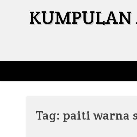
S
KUMPULAN 
k
i
p
t
o
c
o
n
t
e
n
t
Tag:
paiti warna 