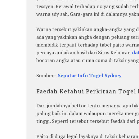
tessyen. Berawal terhadap no yang sudah terli
warna sdy sah. Gara-gara ini di dalamnya yak
Warna tersebut yakinkan angka-angka yang di 
ada yang yakinkan angka dengan peluang serius
membidik terpaut terhadap tabel paito warna 
percaya andaikan hasil dari Situs Keluaran
da
bocoran angka atau cuma cuma di taksir yang 
Sumber :
Seputar Info Togel Sydney
Faedah Ketahui Perkiraan Togel 
Dari jumlahnya bettor tentu menanya apa biki
paling baik ini dalam walaupun mereka meng
tinggi. Seperti tersebut tersebut faedah dar
Paito di duga legal layaknya di taksir kelua