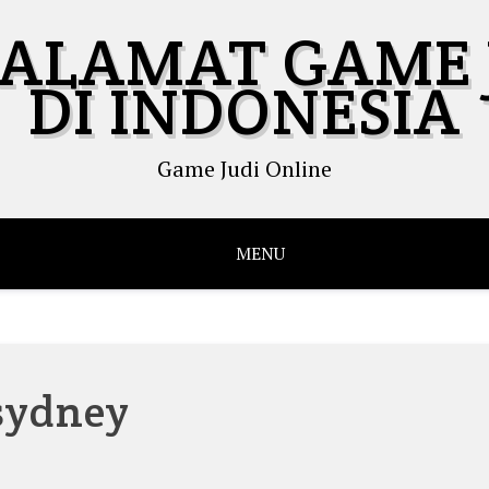
ALAMAT GAME J
DI INDONESIA
Game Judi Online
MENU
sydney