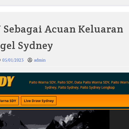
 Sebagai Acuan Keluaran
gel Sydney
05/01/2023
admin