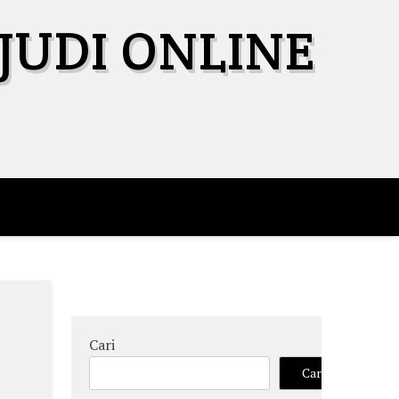
UDI ONLINE
Cari
Cari