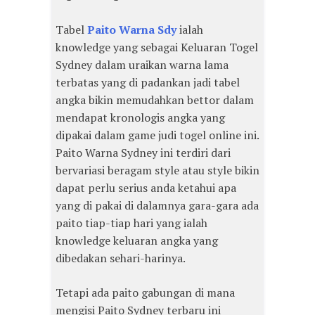
Tabel
Paito Warna Sdy
ialah
knowledge yang sebagai Keluaran Togel
Sydney dalam uraikan warna lama
terbatas yang di padankan jadi tabel
angka bikin memudahkan bettor dalam
mendapat kronologis angka yang
dipakai dalam game judi togel online ini.
Paito Warna Sydney ini terdiri dari
bervariasi beragam style atau style bikin
dapat perlu serius anda ketahui apa
yang di pakai di dalamnya gara-gara ada
paito tiap-tiap hari yang ialah
knowledge keluaran angka yang
dibedakan sehari-harinya.
Tetapi ada paito gabungan di mana
mengisi Paito Sydney terbaru ini