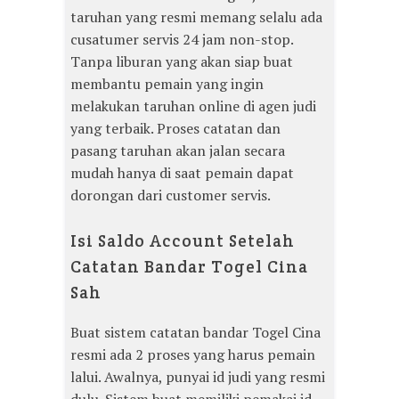
taruhan yang resmi memang selalu ada
cusatumer servis 24 jam non-stop.
Tanpa liburan yang akan siap buat
membantu pemain yang ingin
melakukan taruhan online di agen judi
yang terbaik. Proses catatan dan
pasang taruhan akan jalan secara
mudah hanya di saat pemain dapat
dorongan dari customer servis.
Isi Saldo Account Setelah
Catatan Bandar Togel Cina
Sah
Buat sistem catatan bandar Togel Cina
resmi ada 2 proses yang harus pemain
lalui. Awalnya, punyai id judi yang resmi