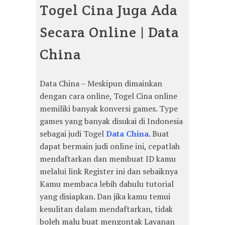
Togel Cina Juga Ada
Secara Online | Data
China
Data China – Meskipun dimainkan
dengan cara online, Togel Cina online
memiliki banyak konversi games. Type
games yang banyak disukai di Indonesia
sebagai judi Togel
Data China
. Buat
dapat bermain judi online ini, cepatlah
mendaftarkan dan membuat ID kamu
melalui link Register ini dan sebaiknya
Kamu membaca lebih dahulu tutorial
yang disiapkan. Dan jika kamu temui
kesulitan dalam mendaftarkan, tidak
boleh malu buat mengontak Layanan