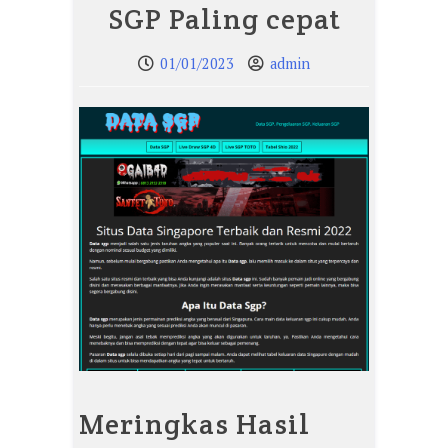
SGP Paling cepat
01/01/2023
admin
Meringkas Hasil