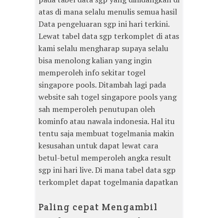
atas di mana selalu menulis semua hasil
Data pengeluaran sgp ini hari terkini.
Lewat tabel data sgp terkomplet di atas
kami selalu mengharap supaya selalu
bisa menolong kalian yang ingin
memperoleh info sekitar togel
singapore pools. Ditambah lagi pada
website sah togel singapore pools yang
sah memperoleh penutupan oleh
kominfo atau nawala indonesia. Hal itu
tentu saja membuat togelmania makin
kesusahan untuk dapat lewat cara
betul-betul memperoleh angka result
sgp ini hari live. Di mana tabel data sgp
terkomplet dapat togelmania dapatkan
Paling cepat Mengambil