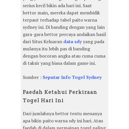
serius kecil bikin ada hari ini. Saat
bettor main, mereka dapat membidik
terpaut terhadap tabel paito warna
sydney ini. Di banding dengan yang lain
gara-gara bettor percaya andaikan hasil
dari Situs Keluaran
data sdy
yang pada
mulanya itu lebih pas di banding
dengan bocoran angka atau cuma cuma
di taksir yang biasa dalam game ini.
Sumber :
Seputar Info Togel Sydney
Faedah Ketahui Perkiraan
Togel Hari Ini
Dari jumlahnya bettor tentu menanya
apa bikin paito warna sdy ini hari. Atau
faedah di dalam permainan togel paling