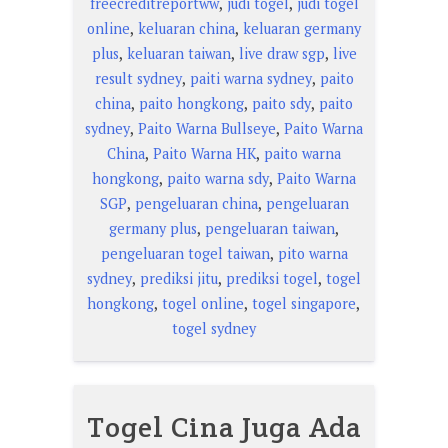
,
,
freecreditreportww
judi togel
judi togel
,
,
online
keluaran china
keluaran germany
,
,
,
plus
keluaran taiwan
live draw sgp
live
,
,
result sydney
paiti warna sydney
paito
,
,
,
china
paito hongkong
paito sdy
paito
,
,
sydney
Paito Warna Bullseye
Paito Warna
,
,
China
Paito Warna HK
paito warna
,
,
hongkong
paito warna sdy
Paito Warna
,
,
SGP
pengeluaran china
pengeluaran
,
,
germany plus
pengeluaran taiwan
,
pengeluaran togel taiwan
pito warna
,
,
,
sydney
prediksi jitu
prediksi togel
togel
,
,
,
hongkong
togel online
togel singapore
togel sydney
Togel Cina Juga Ada