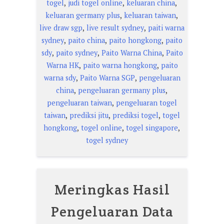
,
,
,
togel
judi togel online
keluaran china
,
,
keluaran germany plus
keluaran taiwan
,
,
live draw sgp
live result sydney
paiti warna
,
,
,
sydney
paito china
paito hongkong
paito
,
,
,
sdy
paito sydney
Paito Warna China
Paito
,
,
Warna HK
paito warna hongkong
paito
,
,
warna sdy
Paito Warna SGP
pengeluaran
,
,
china
pengeluaran germany plus
,
pengeluaran taiwan
pengeluaran togel
,
,
,
taiwan
prediksi jitu
prediksi togel
togel
,
,
,
hongkong
togel online
togel singapore
togel sydney
Meringkas Hasil
Pengeluaran Data