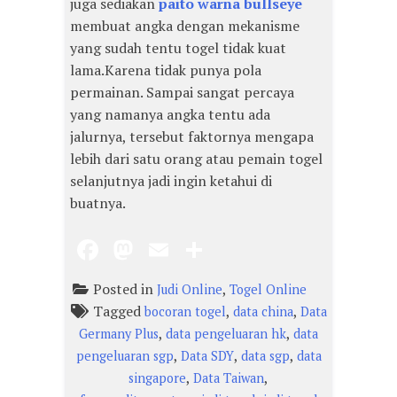
juga sediakan
paito warna bullseye
membuat angka dengan mekanisme
yang sudah tentu togel tidak kuat
lama.Karena tidak punya pola
permainan. Sampai sangat percaya
yang namanya angka tentu ada
jalurnya, tersebut faktornya mengapa
lebih dari satu orang atau pemain togel
selanjutnya jadi ingin ketahui di
buatnya.
Posted in
,
Judi Online
Togel Online
Tagged
,
,
bocoran togel
data china
Data
,
,
Germany Plus
data pengeluaran hk
data
,
,
,
pengeluaran sgp
Data SDY
data sgp
data
,
,
singapore
Data Taiwan