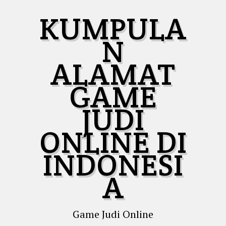
S
KUMPULA
k
i
N
p
t
ALAMAT
o
c
GAME
o
JUDI
n
t
ONLINE DI
e
n
INDONESI
t
A
Game Judi Online