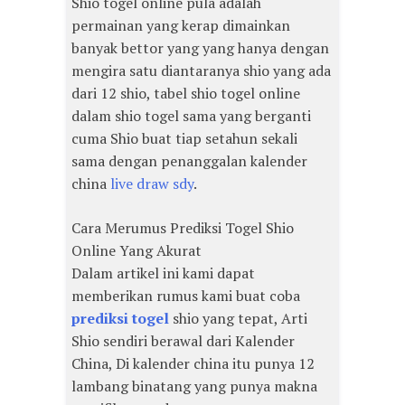
Shio togel online pula adalah
permainan yang kerap dimainkan
banyak bettor yang yang hanya dengan
mengira satu diantaranya shio yang ada
dari 12 shio, tabel shio togel online
dalam shio togel sama yang berganti
cuma Shio buat tiap setahun sekali
sama dengan penanggalan kalender
china
live draw sdy
.
Cara Merumus Prediksi Togel Shio
Online Yang Akurat
Dalam artikel ini kami dapat
memberikan rumus kami buat coba
prediksi togel
shio yang tepat, Arti
Shio sendiri berawal dari Kalender
China, Di kalender china itu punya 12
lambang binatang yang punya makna