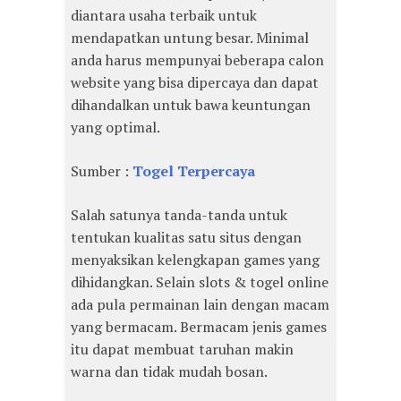
diantara usaha terbaik untuk
mendapatkan untung besar. Minimal
anda harus mempunyai beberapa calon
website yang bisa dipercaya dan dapat
dihandalkan untuk bawa keuntungan
yang optimal.
Sumber :
Togel Terpercaya
Salah satunya tanda-tanda untuk
tentukan kualitas satu situs dengan
menyaksikan kelengkapan games yang
dihidangkan. Selain slots & togel online
ada pula permainan lain dengan macam
yang bermacam. Bermacam jenis games
itu dapat membuat taruhan makin
warna dan tidak mudah bosan.