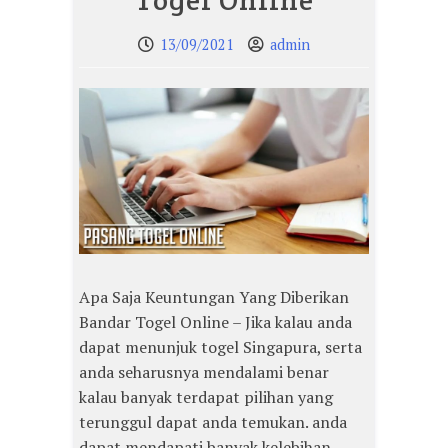
13/09/2021
admin
Apa Saja Keuntungan Yang Diberikan
Bandar Togel Online – Jika kalau anda
dapat menunjuk togel Singapura, serta
anda seharusnya mendalami benar
kalau banyak terdapat pilihan yang
terunggul dapat anda temukan. anda
dapat mendapati banyak kelebihan