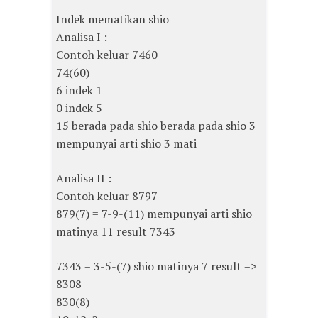
Indek mematikan shio
Analisa I :
Contoh keluar 7460
74(60)
6 indek 1
0 indek 5
15 berada pada shio berada pada shio 3
mempunyai arti shio 3 mati
Analisa II :
Contoh keluar 8797
879(7) = 7-9-(11) mempunyai arti shio
matinya 11 result 7343
7343 = 3-5-(7) shio matinya 7 result =>
8308
830(8)