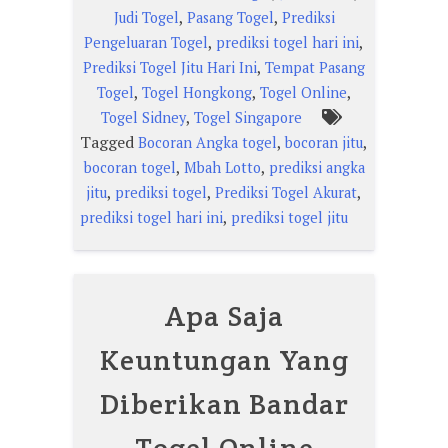
,
,
Judi Togel
Pasang Togel
Prediksi
,
,
Pengeluaran Togel
prediksi togel hari ini
,
Prediksi Togel Jitu Hari Ini
Tempat Pasang
,
,
,
Togel
Togel Hongkong
Togel Online
,
Togel Sidney
Togel Singapore
Tagged
,
,
Bocoran Angka togel
bocoran jitu
,
,
bocoran togel
Mbah Lotto
prediksi angka
,
,
,
jitu
prediksi togel
Prediksi Togel Akurat
,
prediksi togel hari ini
prediksi togel jitu
Apa Saja
Keuntungan Yang
Diberikan Bandar
Togel Online