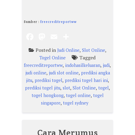
Sumber :
freecreditreportww
Posted in
,
,
Judi Online
Slot Online
Tagged
Togel Online
,
,
,
freecreditreportww
indohasilkeluaran
judi
,
,
judi online
judi slot online
prediksi angka
,
,
,
jitu
prediksi togel
prediksi togel hari ini
,
,
,
,
prediksi togel jitu
slot
Slot Online
togel
,
,
togel hongkong
togel online
togel
,
singapore
togel sydney
Cara Merumus