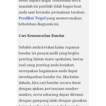
besar dapats angat terkendala serta
masalah ini pastilah tidak bagus buat
anda saat bermain permainan taruhan
Prediksi Togel
yang memercayakan
kebolehan diagnosis ini.
Cari Kemunculan Bandar
Sehabis anda ketahui kalau rupanya
bandar ini punyai andil yang begitu
penting dalam suatu spekulasi, lantas
soal yang penting anda kerjakan
merupakan bagaimana anda dapat
mendapatkan bandar itu. Jika kalau
dahulu, kita cari bandar secara darat
dengan ajukan pertanyaan sumber-
sumber, serta sekarang dapat ditemui
dengan gampang ialah dengan gunakan