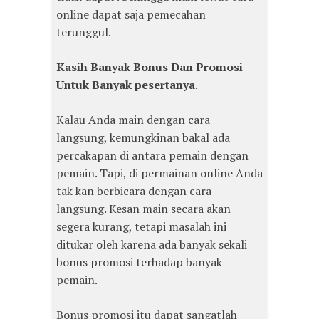
online dapat saja pemecahan
terunggul.
Kasih Banyak Bonus Dan Promosi
Untuk Banyak pesertanya
.
Kalau Anda main dengan cara
langsung, kemungkinan bakal ada
percakapan di antara pemain dengan
pemain. Tapi, di permainan online Anda
tak kan berbicara dengan cara
langsung. Kesan main secara akan
segera kurang, tetapi masalah ini
ditukar oleh karena ada banyak sekali
bonus promosi terhadap banyak
pemain.
Bonus promosi itu dapat sangatlah