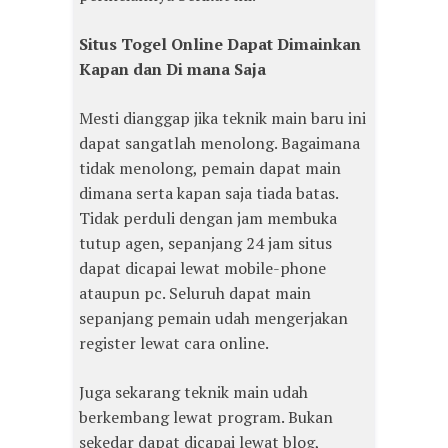
Situs Togel Online Dapat Dimainkan
Kapan dan Di mana Saja
Mesti dianggap jika teknik main baru ini
dapat sangatlah menolong. Bagaimana
tidak menolong, pemain dapat main
dimana serta kapan saja tiada batas.
Tidak perduli dengan jam membuka
tutup agen, sepanjang 24 jam situs
dapat dicapai lewat mobile-phone
ataupun pc. Seluruh dapat main
sepanjang pemain udah mengerjakan
register lewat cara online.
Juga sekarang teknik main udah
berkembang lewat program. Bukan
sekedar dapat dicapai lewat blog,