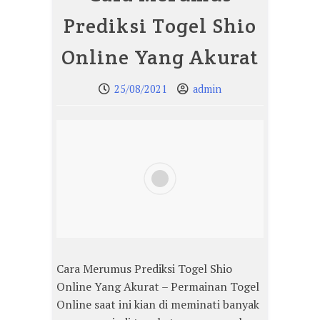
Prediksi Togel Shio
Online Yang Akurat
25/08/2021
admin
Cara Merumus Prediksi Togel Shio
Online Yang Akurat – Permainan Togel
Online saat ini kian di meminati banyak