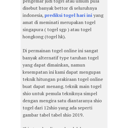
pengemar judi togel atau umum pula
disebut banyak bettor di seluruhnya
indonesia,
prediksi togel hari ini
yang
amat di meminati merupakan togel
singapura ( togel sgp ) atau togel
hongkong (togel hk).
Di permainan togel online ini sangat
banyak alternatif type taruhan togel
yang dapat dimainkan, namun
kesempatan ini kami dapat mengupas
teknik hitungan prakiraan togel online
buat dapat menang. teknik main togel
shio untuk pemula tekniknya simpel
dengan mengira satu diantaranya shio
togel dari 12shio yang ada seperti
gambar tabel tabel shio 2019.