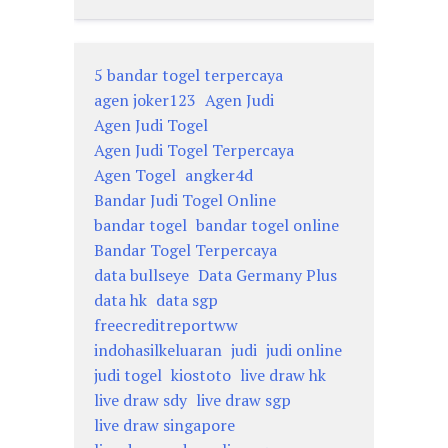
5 bandar togel terpercaya
agen joker123
Agen Judi
Agen Judi Togel
Agen Judi Togel Terpercaya
Agen Togel
angker4d
Bandar Judi Togel Online
bandar togel
bandar togel online
Bandar Togel Terpercaya
data bullseye
Data Germany Plus
data hk
data sgp
freecreditreportww
indohasilkeluaran
judi
judi online
judi togel
kiostoto
live draw hk
live draw sdy
live draw sgp
live draw singapore