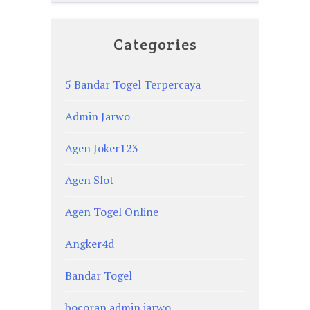
Categories
5 Bandar Togel Terpercaya
Admin Jarwo
Agen Joker123
Agen Slot
Agen Togel Online
Angker4d
Bandar Togel
bocoran admin jarwo