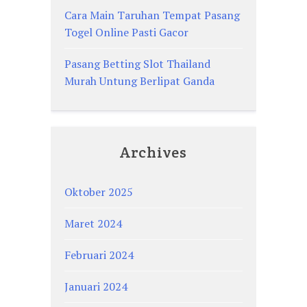
Cara Main Taruhan Tempat Pasang
Togel Online Pasti Gacor
Pasang Betting Slot Thailand
Murah Untung Berlipat Ganda
Archives
Oktober 2025
Maret 2024
Februari 2024
Januari 2024