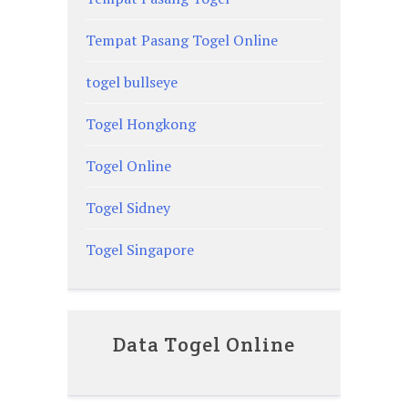
Tempat Pasang Togel Online
togel bullseye
Togel Hongkong
Togel Online
Togel Sidney
Togel Singapore
Data Togel Online