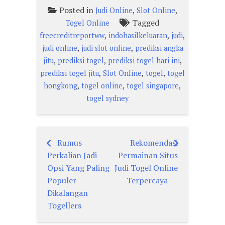
Posted in
,
,
Judi Online
Slot Online
Tagged
Togel Online
,
,
,
freecreditreportww
indohasilkeluaran
judi
,
,
judi online
judi slot online
prediksi angka
,
,
,
jitu
prediksi togel
prediksi togel hari ini
,
,
,
prediksi togel jitu
Slot Online
togel
togel
,
,
,
hongkong
togel online
togel singapore
togel sydney
Rumus
Rekomendasi
N
Perkalian Jadi
Permainan Situs
a
Opsi Yang Paling
Judi Togel Online
Populer
Terpercaya
v
Dikalangan
Togellers
i