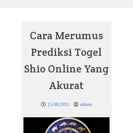
Cara Merumus
Prediksi Togel
Shio Online Yang
Akurat
25/08/2021
admin