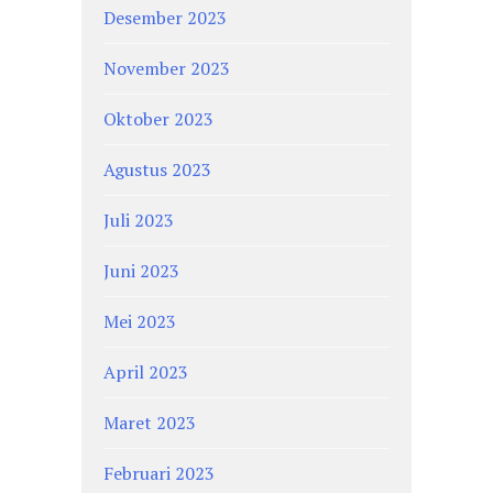
Desember 2023
November 2023
Oktober 2023
Agustus 2023
Juli 2023
Juni 2023
Mei 2023
April 2023
Maret 2023
Februari 2023