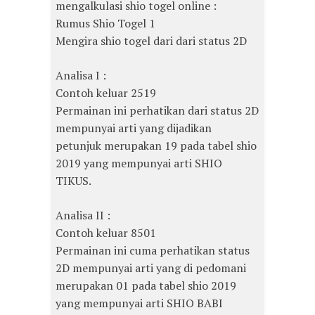
mengalkulasi shio togel online :
Rumus Shio Togel 1
Mengira shio togel dari dari status 2D
Analisa I :
Contoh keluar 2519
Permainan ini perhatikan dari status 2D
mempunyai arti yang dijadikan
petunjuk merupakan 19 pada tabel shio
2019 yang mempunyai arti SHIO
TIKUS.
Analisa II :
Contoh keluar 8501
Permainan ini cuma perhatikan status
2D mempunyai arti yang di pedomani
merupakan 01 pada tabel shio 2019
yang mempunyai arti SHIO BABI