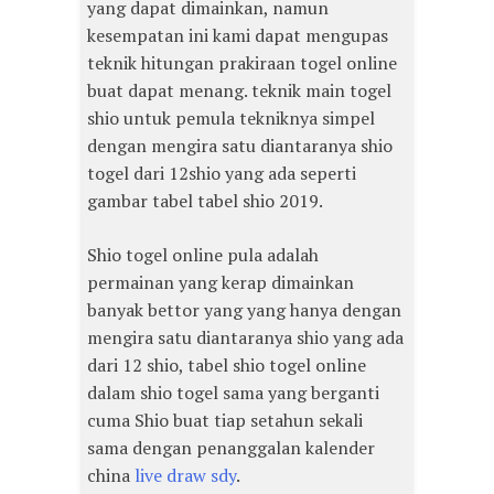
yang dapat dimainkan, namun
kesempatan ini kami dapat mengupas
teknik hitungan prakiraan togel online
buat dapat menang. teknik main togel
shio untuk pemula tekniknya simpel
dengan mengira satu diantaranya shio
togel dari 12shio yang ada seperti
gambar tabel tabel shio 2019.
Shio togel online pula adalah
permainan yang kerap dimainkan
banyak bettor yang yang hanya dengan
mengira satu diantaranya shio yang ada
dari 12 shio, tabel shio togel online
dalam shio togel sama yang berganti
cuma Shio buat tiap setahun sekali
sama dengan penanggalan kalender
china
live draw sdy
.