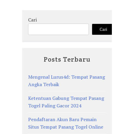
g
a
Cari
Cari
s
i
p
Posts Terbaru
o
Mengenal Lurus4d: Tempat Pasang
s
Angka Terbaik
Ketentuan Gabung Tempat Pasang
Togel Paling Gacor 2024
Pendaftaran Akun Baru Pemain
Situs Tempat Pasang Togel Online