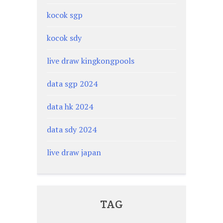
kocok sgp
kocok sdy
live draw kingkongpools
data sgp 2024
data hk 2024
data sdy 2024
live draw japan
TAG