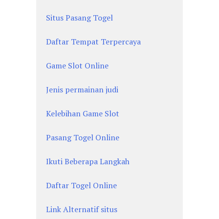
Situs Pasang Togel
Daftar Tempat Terpercaya
Game Slot Online
Jenis permainan judi
Kelebihan Game Slot
Pasang Togel Online
Ikuti Beberapa Langkah
Daftar Togel Online
Link Alternatif situs