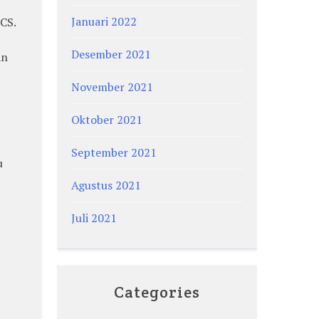
Januari 2022
 CS.
Desember 2021
an
November 2021
Oktober 2021
September 2021
u
Agustus 2021
Juli 2021
Categories