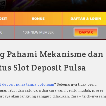
g Pahami Mekanisme dan
tus Slot Deposit Pulsa
t deposit pulsa tanpa potongan
? Sebenarnya tidak perlu
ngan lebih dari satu cara dan cara yang begitu mudah, proses
rpercaya akan langsung sanggup dilakukan. Cara – trick-nya san