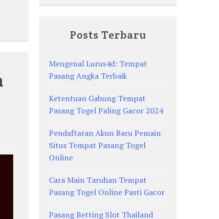
Posts Terbaru
Mengenal Lurus4d: Tempat
n
Pasang Angka Terbaik
Ketentuan Gabung Tempat
Pasang Togel Paling Gacor 2024
Pendaftaran Akun Baru Pemain
Situs Tempat Pasang Togel
Online
Cara Main Taruhan Tempat
Pasang Togel Online Pasti Gacor
Pasang Betting Slot Thailand