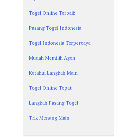
Togel Online Terbaik
Pasang Togel Indonesia
Togel Indonesia Terpercaya
Mudah Memilih Agen
Ketahui Langkah Main
Togel Online Tepat
Langkah Pasang Togel
Trik Menang Main