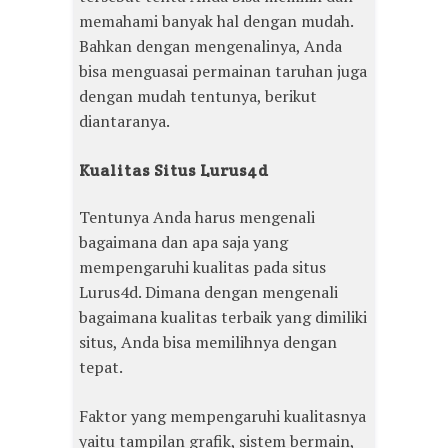
memahami banyak hal dengan mudah.
Bahkan dengan mengenalinya, Anda
bisa menguasai permainan taruhan juga
dengan mudah tentunya, berikut
diantaranya.
Kualitas Situs Lurus4d
Tentunya Anda harus mengenali
bagaimana dan apa saja yang
mempengaruhi kualitas pada situs
Lurus4d. Dimana dengan mengenali
bagaimana kualitas terbaik yang dimiliki
situs, Anda bisa memilihnya dengan
tepat.
Faktor yang mempengaruhi kualitasnya
yaitu tampilan grafik, sistem bermain,