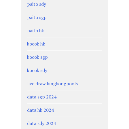
paito sdy
paito sgp
paito hk
kocok hk
kocok sgp
kocok sdy
live draw kingkongpools
data sgp 2024
data hk 2024
data sdy 2024