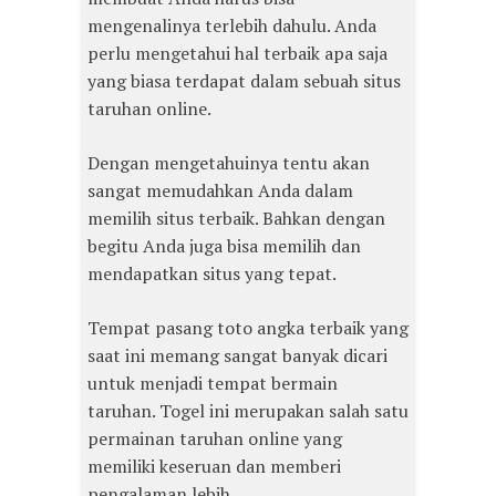
mengenalinya terlebih dahulu. Anda
perlu mengetahui hal terbaik apa saja
yang biasa terdapat dalam sebuah situs
taruhan online.
Dengan mengetahuinya tentu akan
sangat memudahkan Anda dalam
memilih situs terbaik. Bahkan dengan
begitu Anda juga bisa memilih dan
mendapatkan situs yang tepat.
Tempat pasang toto angka terbaik yang
saat ini memang sangat banyak dicari
untuk menjadi tempat bermain
taruhan. Togel ini merupakan salah satu
permainan taruhan online yang
memiliki keseruan dan memberi
pengalaman lebih.