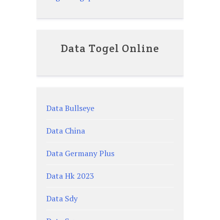
Data Togel Online
Data Bullseye
Data China
Data Germany Plus
Data Hk 2023
Data Sdy