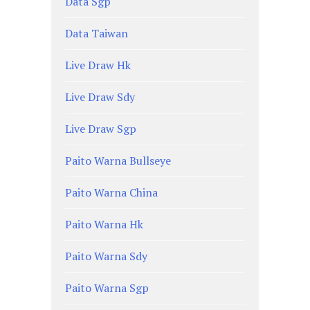
Data Sgp
Data Taiwan
Live Draw Hk
Live Draw Sdy
Live Draw Sgp
Paito Warna Bullseye
Paito Warna China
Paito Warna Hk
Paito Warna Sdy
Paito Warna Sgp