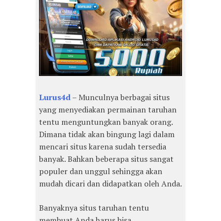
Lurus4d
– Munculnya berbagai situs
yang menyediakan permainan taruhan
tentu menguntungkan banyak orang.
Dimana tidak akan bingung lagi dalam
mencari situs karena sudah tersedia
banyak. Bahkan beberapa situs sangat
populer dan unggul sehingga akan
mudah dicari dan didapatkan oleh Anda.
Banyaknya situs taruhan tentu
membuat Anda harus bisa