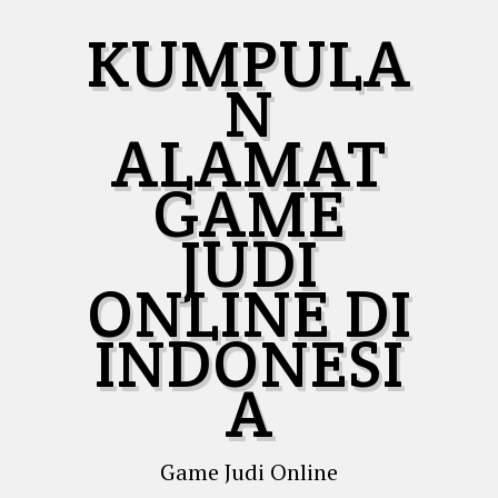
S
KUMPULA
k
i
N
p
t
ALAMAT
o
c
GAME
o
JUDI
n
t
ONLINE DI
e
n
INDONESI
t
A
Game Judi Online