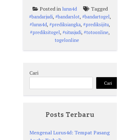
Posted in
Tagged
lurus4d
,
,
,
#bandarjudi
#bandarslot
#bandartogel
,
,
,
#lurus4d
#prediksiangka
#prediksijitu
,
,
,
#prediksitogel
#situsjudi
#totoonline
togelonline
Cari
Cari
Posts Terbaru
Mengenal Lurus4d: Tempat Pasang