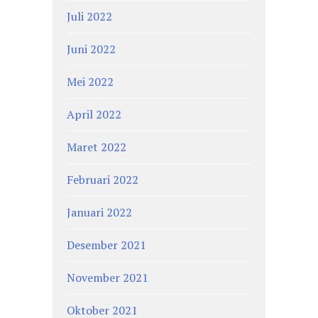
Juli 2022
Juni 2022
Mei 2022
April 2022
Maret 2022
Februari 2022
Januari 2022
Desember 2021
November 2021
Oktober 2021