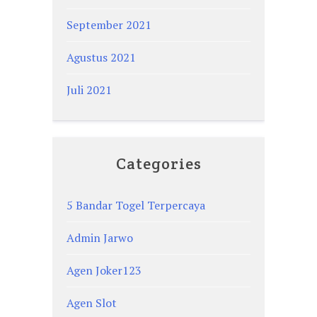
September 2021
Agustus 2021
Juli 2021
Categories
5 Bandar Togel Terpercaya
Admin Jarwo
Agen Joker123
Agen Slot