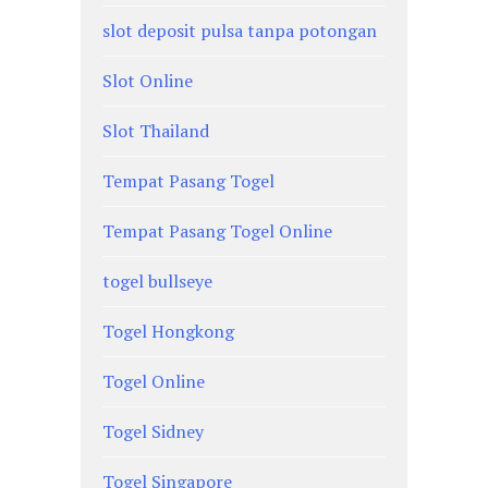
slot deposit pulsa tanpa potongan
Slot Online
Slot Thailand
Tempat Pasang Togel
Tempat Pasang Togel Online
togel bullseye
Togel Hongkong
Togel Online
Togel Sidney
Togel Singapore