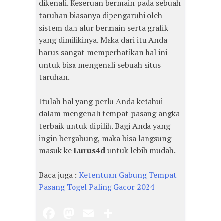
dikenali. Keseruan bermain pada sebuah
taruhan biasanya dipengaruhi oleh
sistem dan alur bermain serta grafik
yang dimilikinya. Maka dari itu Anda
harus sangat memperhatikan hal ini
untuk bisa mengenali sebuah situs
taruhan.
Itulah hal yang perlu Anda ketahui
dalam mengenali tempat pasang angka
terbaik untuk dipilih. Bagi Anda yang
ingin bergabung, maka bisa langsung
masuk ke
Lurus4d
untuk lebih mudah.
Baca juga :
Ketentuan Gabung Tempat
Pasang Togel Paling Gacor 2024