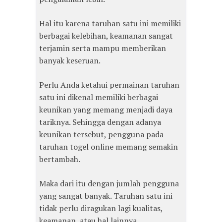
Hal itu karena taruhan satu ini memiliki
berbagai kelebihan, keamanan sangat
terjamin serta mampu memberikan
banyak keseruan.
Perlu Anda ketahui permainan taruhan
satu ini dikenal memiliki berbagai
keunikan yang memang menjadi daya
tariknya. Sehingga dengan adanya
keunikan tersebut, pengguna pada
taruhan togel online memang semakin
bertambah.
Maka dari itu dengan jumlah pengguna
yang sangat banyak. Taruhan satu ini
tidak perlu diragukan lagi kualitas,
keamanan, atau hal lainnya.