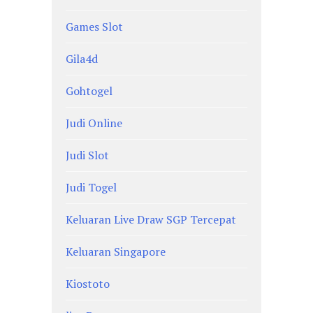
Games Slot
Gila4d
Gohtogel
Judi Online
Judi Slot
Judi Togel
Keluaran Live Draw SGP Tercepat
Keluaran Singapore
Kiostoto