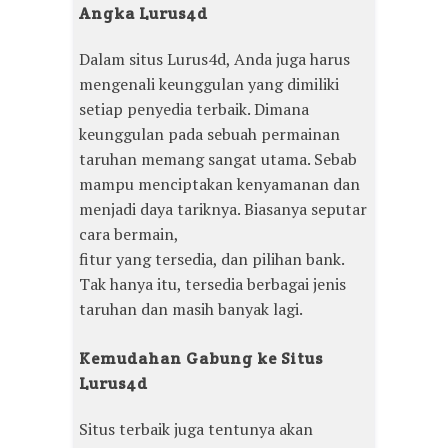
Angka Lurus4d
Dalam situs Lurus4d, Anda juga harus
mengenali keunggulan yang dimiliki
setiap penyedia terbaik. Dimana
keunggulan pada sebuah permainan
taruhan memang sangat utama. Sebab
mampu menciptakan kenyamanan dan
menjadi daya tariknya. Biasanya seputar
cara bermain,
fitur yang tersedia, dan pilihan bank.
Tak hanya itu, tersedia berbagai jenis
taruhan dan masih banyak lagi.
Kemudahan Gabung ke Situs
Lurus4d
Situs terbaik juga tentunya akan