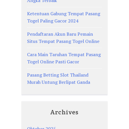
Angka Terbaik
Ketentuan Gabung Tempat Pasang
Togel Paling Gacor 2024
Pendaftaran Akun Baru Pemain
Situs Tempat Pasang Togel Online
Cara Main Taruhan Tempat Pasang
Togel Online Pasti Gacor
Pasang Betting Slot Thailand
Murah Untung Berlipat Ganda
Archives
Oktober 2025