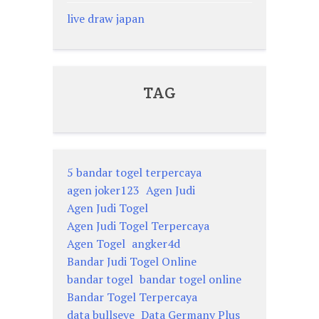
live draw japan
TAG
5 bandar togel terpercaya
agen joker123
Agen Judi
Agen Judi Togel
Agen Judi Togel Terpercaya
Agen Togel
angker4d
Bandar Judi Togel Online
bandar togel
bandar togel online
Bandar Togel Terpercaya
data bullseye
Data Germany Plus