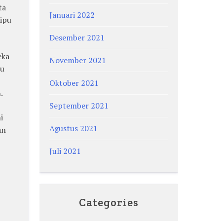
ta
Januari 2022
nipu
Desember 2021
eka
November 2021
tu
Oktober 2021
.
September 2021
i
Agustus 2021
an
Juli 2021
Categories