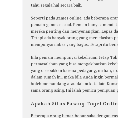
tahu segala hal secara baik.
Seperti pada games online, ada beberapa ora
pemain games casual. Pemain banyak memili
mereka penting dan menyenangkan. Lepas dar
Tetapi ada banyak orang yang menjelaskan pe
mempunyai imbas yang bagus. Tetapi itu ben
Bila pemain mempunyai kekeliruan tetap Tak
permasalahan yang bisa mengakibatkan kekeli
yang disebabkan karena pedagang, ini hari, it
dalam rumah ini, maka bila Anda ingin bermai
boleh memandang atau dalam kata lain Konse
sama orang asing. Ini ialah pemicu penipuan p
Apakah Situs Pasang Togel Onli
Beberapa orang benar-benar suka dengan casi