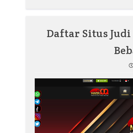
Daftar Situs Judi
Beb