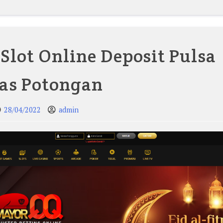
 Slot Online Deposit Pulsa
as Potongan
28/04/2022
admin