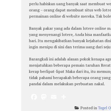
perlu habiskan uang banyak saat membuat web
orang – orang dapat membuat situs web lotre.
permainan online di website mereka. Tak bo
Banyak pakar yang ada dalam lotere online ma
yang menyenangi lotere, Anda bisa manfaatka
hari. Itu mengakibatkan banyak kejahatan din
ingin menipu di sini dan terima uang dari se
Barangkali ini adalah alasan pokok kenapa a
menjatuhkan beberapa pemain taruhan Rerata
kerap berlipat-lipat Maka dari itu, itu me
tidak pahami berapakah beberapa orang yang 
pandai dalam melakukan perbuatan nakal.
Posted in
Togel O