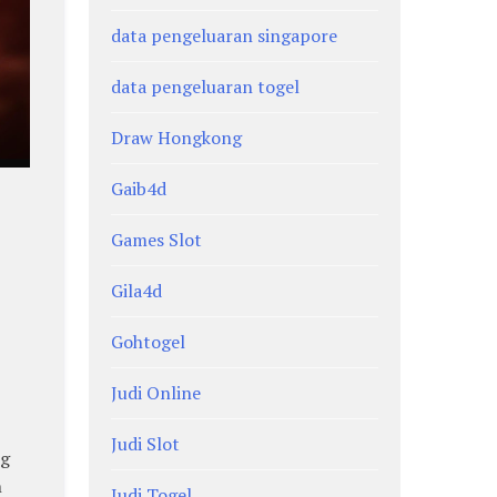
data pengeluaran singapore
data pengeluaran togel
Draw Hongkong
Gaib4d
Games Slot
Gila4d
Gohtogel
Judi Online
Judi Slot
ng
n
Judi Togel