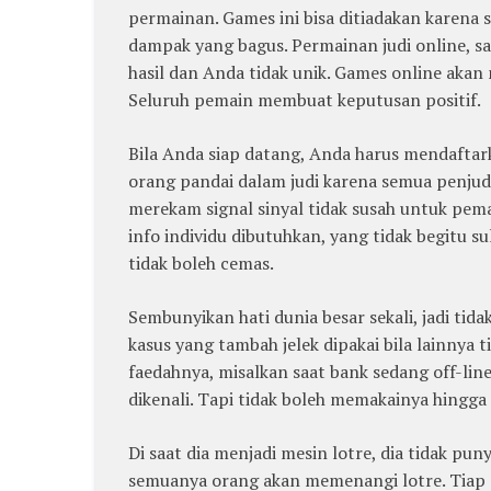
permainan. Games ini bisa ditiadakan karena 
dampak yang bagus. Permainan judi online, s
hasil dan Anda tidak unik. Games online akan
Seluruh pemain membuat keputusan positif.
Bila Anda siap datang, Anda harus mendaftarka
orang pandai dalam judi karena semua penjud
merekam signal sinyal tidak susah untuk pem
info individu dibutuhkan, yang tidak begitu s
tidak boleh cemas.
Sembunyikan hati dunia besar sekali, jadi ti
kasus yang tambah jelek dipakai bila lainnya 
faedahnya, misalkan saat bank sedang off-line
dikenali. Tapi tidak boleh memakainya hingg
Di saat dia menjadi mesin lotre, dia tidak pu
semuanya orang akan memenangi lotre. Tiap o