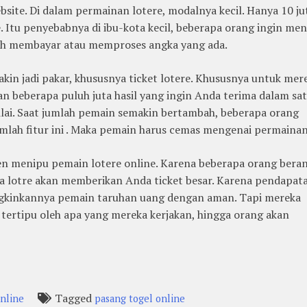
site. Di dalam permainan lotere, modalnya kecil. Hanya 10 ju
 Itu penyebabnya di ibu-kota kecil, beberapa orang ingin me
leh membayar atau memproses angka yang ada.
kin jadi pakar, khususnya ticket lotere. Khususnya untuk mer
n beberapa puluh juta hasil yang ingin Anda terima dalam sa
ilai. Saat jumlah pemain semakin bertambah, beberapa orang
jumlah fitur ini . Maka pemain harus cemas mengenai permainan
gen menipu pemain lotere online. Karena beberapa orang beran
 lotre akan memberikan Anda ticket besar. Karena pendapat
mungkinkannya pemain taruhan uang dengan aman. Tapi mereka
tertipu oleh apa yang mereka kerjakan, hingga orang akan
Tagged
nline
pasang togel online