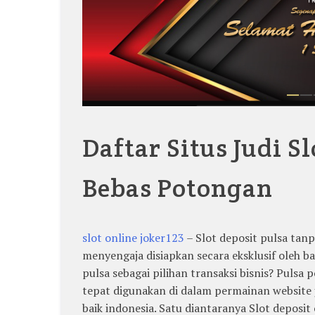
Daftar Situs Judi S
Bebas Potongan
slot online joker123
– Slot deposit pulsa tanp
menyengaja disiapkan secara eksklusif oleh 
pulsa sebagai pilihan transaksi bisnis? Puls
tepat digunakan di dalam permainan website j
baik indonesia. Satu diantaranya Slot deposi