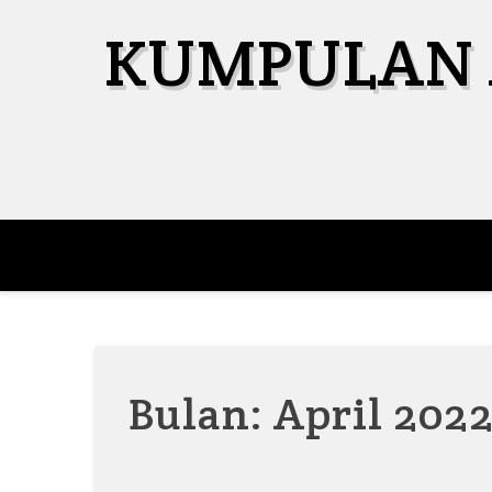
S
KUMPULAN 
k
i
p
t
o
c
o
n
t
e
n
t
Bulan:
April 202