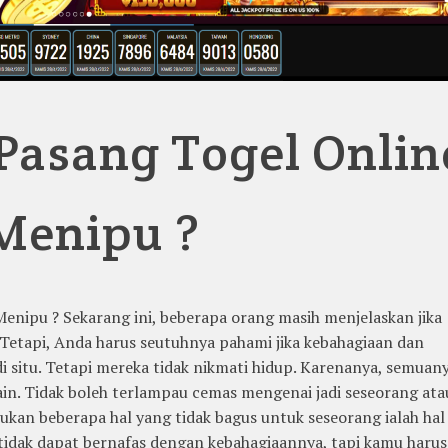
Pasang Togel Onlin
Menipu ?
nipu ? Sekarang ini, beberapa orang masih menjelaskan jika
Tetapi, Anda harus seutuhnya pahami jika kebahagiaan dan
di situ. Tetapi mereka tidak nikmati hidup. Karenanya, semuan
ain. Tidak boleh terlampau cemas mengenai jadi seseorang ata
ukan beberapa hal yang tidak bagus untuk seseorang ialah hal
u tidak dapat bernafas dengan kebahagiaannya, tapi kamu harus