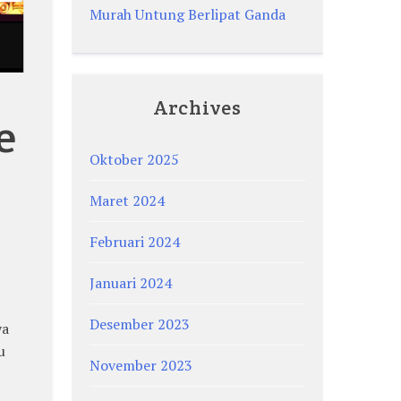
Murah Untung Berlipat Ganda
Archives
e
Oktober 2025
Maret 2024
Februari 2024
Januari 2024
Desember 2023
ya
u
November 2023