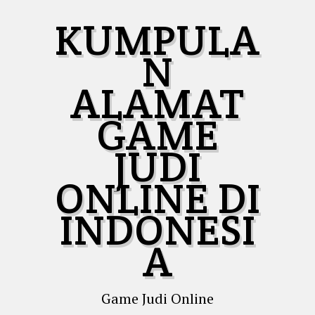
S
KUMPULA
k
i
N
p
t
ALAMAT
o
c
GAME
o
JUDI
n
t
ONLINE DI
e
n
INDONESI
t
A
Game Judi Online