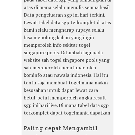
atas di mana selalu menulis semua hasil
Data pengeluaran sgp ini hari terkini.
Lewat tabel data sgp terkomplet di atas
kami selalu mengharap supaya selalu
bisa menolong kalian yang ingin
memperoleh info sekitar togel
singapore pools. Ditambah lagi pada
website sah togel singapore pools yang
sah memperoleh penutupan oleh
kominfo atau nawala indonesia. Hal itu
tentu saja membuat togelmania makin
kesusahan untuk dapat lewat cara
betul-betul memperoleh angka result
sgp ini hari live. Di mana tabel data sgp
terkomplet dapat togelmania dapatkan
Paling cepat Mengambil