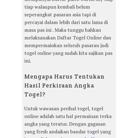
tiap walaupun kembali belum
seperangkat pasaran asia tapi di
percayai dalam lebih dari satu lama di
masa pas ini . Maka tunggu bahkan
melaksanakan Daftar Togel Online dan
mempermainkan seluruh pasaran judi
togel online yang sudah kita sajikan pas
ini.
Mengapa Harus Tentukan
Hasil Perkiraan Angka
Togel?
Untuk wawasan perihal togel, togel
online adalah satu hal permainan terka
angka yang teratur. Dengan gagasan
yang fresh andaikan bandar togel yang