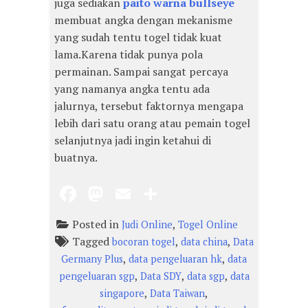
juga sediakan
paito warna bullseye
membuat angka dengan mekanisme
yang sudah tentu togel tidak kuat
lama.Karena tidak punya pola
permainan. Sampai sangat percaya
yang namanya angka tentu ada
jalurnya, tersebut faktornya mengapa
lebih dari satu orang atau pemain togel
selanjutnya jadi ingin ketahui di
buatnya.
Posted in
,
Judi Online
Togel Online
Tagged
,
,
bocoran togel
data china
Data
,
,
Germany Plus
data pengeluaran hk
data
,
,
,
pengeluaran sgp
Data SDY
data sgp
data
,
,
singapore
Data Taiwan