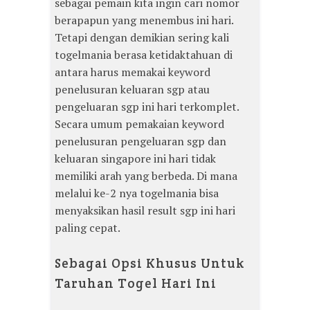
sebagai pemain kita ingin cari nomor
berapapun yang menembus ini hari.
Tetapi dengan demikian sering kali
togelmania berasa ketidaktahuan di
antara harus memakai keyword
penelusuran keluaran sgp atau
pengeluaran sgp ini hari terkomplet.
Secara umum pemakaian keyword
penelusuran pengeluaran sgp dan
keluaran singapore ini hari tidak
memiliki arah yang berbeda. Di mana
melalui ke-2 nya togelmania bisa
menyaksikan hasil result sgp ini hari
paling cepat.
Sebagai Opsi Khusus Untuk
Taruhan Togel Hari Ini