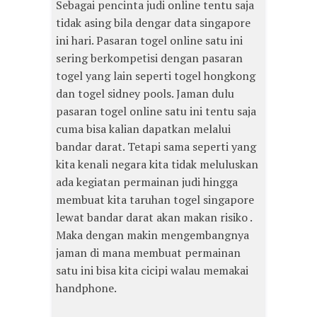
Sebagai pencinta judi online tentu saja
tidak asing bila dengar data singapore
ini hari. Pasaran togel online satu ini
sering berkompetisi dengan pasaran
togel yang lain seperti togel hongkong
dan togel sidney pools. Jaman dulu
pasaran togel online satu ini tentu saja
cuma bisa kalian dapatkan melalui
bandar darat. Tetapi sama seperti yang
kita kenali negara kita tidak meluluskan
ada kegiatan permainan judi hingga
membuat kita taruhan togel singapore
lewat bandar darat akan makan risiko .
Maka dengan makin mengembangnya
jaman di mana membuat permainan
satu ini bisa kita cicipi walau memakai
handphone.