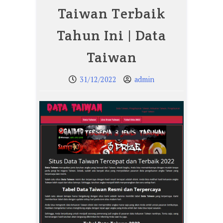
Taiwan Terbaik
Tahun Ini | Data
Taiwan
31/12/2022
admin