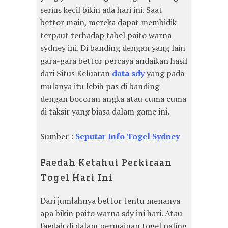
serius kecil bikin ada hari ini. Saat
bettor main, mereka dapat membidik
terpaut terhadap tabel paito warna
sydney ini. Di banding dengan yang lain
gara-gara bettor percaya andaikan hasil
dari Situs Keluaran
data sdy
yang pada
mulanya itu lebih pas di banding
dengan bocoran angka atau cuma cuma
di taksir yang biasa dalam game ini.
Sumber :
Seputar Info Togel Sydney
Faedah Ketahui Perkiraan
Togel Hari Ini
Dari jumlahnya bettor tentu menanya
apa bikin paito warna sdy ini hari. Atau
faedah di dalam permainan togel paling