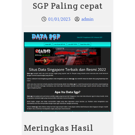
SGP Paling cepat
01/01/2023
admin
Meringkas Hasil