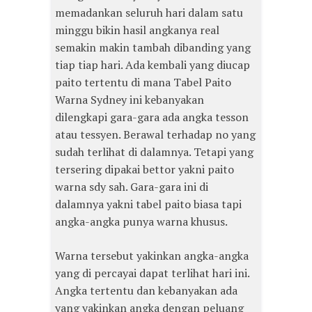
memadankan seluruh hari dalam satu
minggu bikin hasil angkanya real
semakin makin tambah dibanding yang
tiap tiap hari. Ada kembali yang diucap
paito tertentu di mana Tabel Paito
Warna Sydney ini kebanyakan
dilengkapi gara-gara ada angka tesson
atau tessyen. Berawal terhadap no yang
sudah terlihat di dalamnya. Tetapi yang
tersering dipakai bettor yakni paito
warna sdy sah. Gara-gara ini di
dalamnya yakni tabel paito biasa tapi
angka-angka punya warna khusus.
Warna tersebut yakinkan angka-angka
yang di percayai dapat terlihat hari ini.
Angka tertentu dan kebanyakan ada
yang yakinkan angka dengan peluang