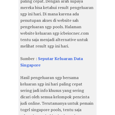
paling cepat. Dengan arah supaya
mereka bisa ketahui result pengeluaran
sgp ini hari. Di mana karena ada
penutupan akses di website sah
pengeluaran sgp pools. Halaman
website keluaran sgp icbeiocnec.com
tentu saja menjadi alternative untuk
melihat result sgp ini hari.
Sumber :
Seputar Keluaran Data
Singapore
Hasil pengeluaran sgp bersama
keluaran sgp ini hari paling cepat
sering jadi info khusus yang sering
dicari oleh semua kelompok pencinta
judi online. Terutamanya untuk pemain
togel singapore pools, tentu saja