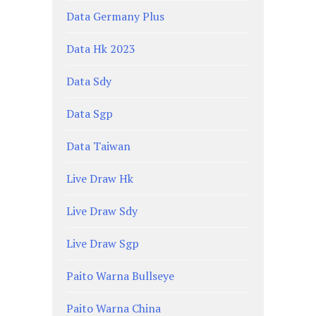
Data Germany Plus
Data Hk 2023
Data Sdy
Data Sgp
Data Taiwan
Live Draw Hk
Live Draw Sdy
Live Draw Sgp
Paito Warna Bullseye
Paito Warna China