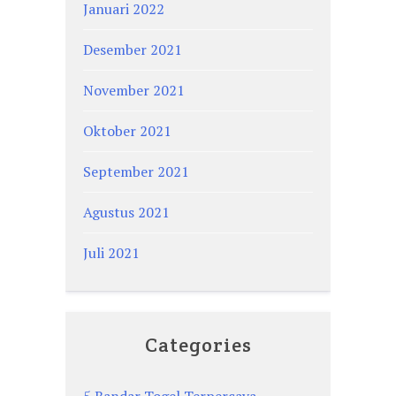
Januari 2022
Desember 2021
November 2021
Oktober 2021
September 2021
Agustus 2021
Juli 2021
Categories