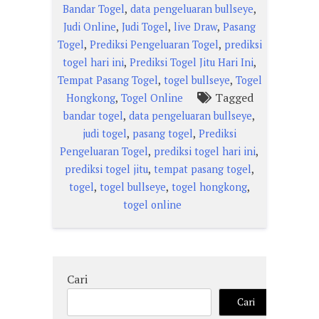
,
,
Bandar Togel
data pengeluaran bullseye
,
,
,
Judi Online
Judi Togel
live Draw
Pasang
,
,
Togel
Prediksi Pengeluaran Togel
prediksi
,
,
togel hari ini
Prediksi Togel Jitu Hari Ini
,
,
Tempat Pasang Togel
togel bullseye
Togel
,
Tagged
Hongkong
Togel Online
,
,
bandar togel
data pengeluaran bullseye
,
,
judi togel
pasang togel
Prediksi
,
,
Pengeluaran Togel
prediksi togel hari ini
,
,
prediksi togel jitu
tempat pasang togel
,
,
,
togel
togel bullseye
togel hongkong
togel online
Cari
Cari