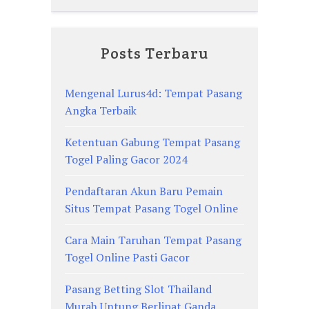
Posts Terbaru
Mengenal Lurus4d: Tempat Pasang
Angka Terbaik
Ketentuan Gabung Tempat Pasang
Togel Paling Gacor 2024
Pendaftaran Akun Baru Pemain
Situs Tempat Pasang Togel Online
Cara Main Taruhan Tempat Pasang
Togel Online Pasti Gacor
Pasang Betting Slot Thailand
Murah Untung Berlipat Ganda