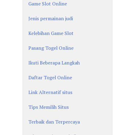
Game Slot Online
Jenis permainan judi
Kelebihan Game Slot
Pasang Togel Online
Ikuti Beberapa Langkah
Daftar Togel Online
Link Alternatif situs
Tips Memilih Situs
Terbaik dan Terpercaya