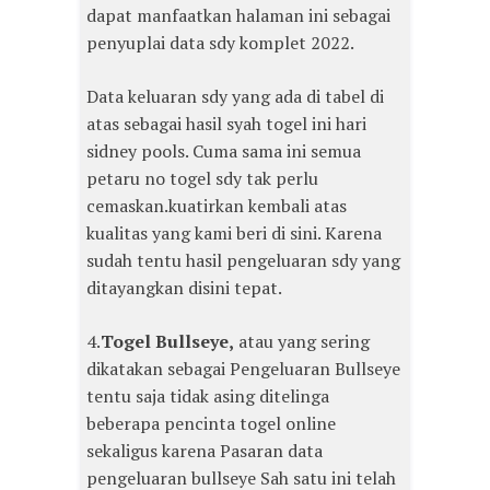
dapat manfaatkan halaman ini sebagai
penyuplai data sdy komplet 2022.
Data keluaran sdy yang ada di tabel di
atas sebagai hasil syah togel ini hari
sidney pools. Cuma sama ini semua
petaru no togel sdy tak perlu
cemaskan.kuatirkan kembali atas
kualitas yang kami beri di sini. Karena
sudah tentu hasil pengeluaran sdy yang
ditayangkan disini tepat.
4.
Togel Bullseye,
atau yang sering
dikatakan sebagai Pengeluaran Bullseye
tentu saja tidak asing ditelinga
beberapa pencinta togel online
sekaligus karena Pasaran data
pengeluaran bullseye Sah satu ini telah