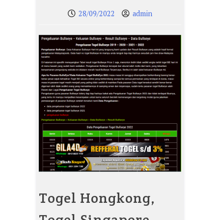
28/09/2022
admin
Togel Hongkong,
Togel Singapore,