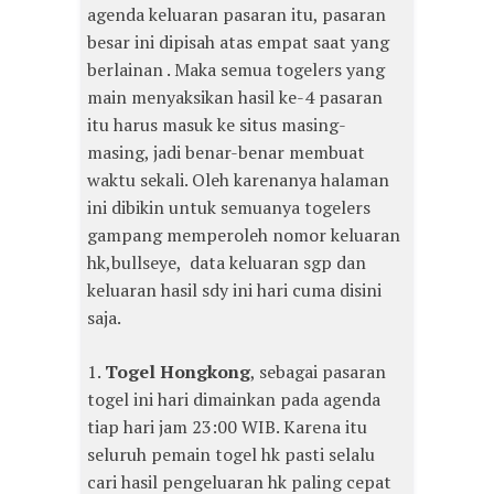
agenda keluaran pasaran itu, pasaran
besar ini dipisah atas empat saat yang
berlainan . Maka semua togelers yang
main menyaksikan hasil ke-4 pasaran
itu harus masuk ke situs masing-
masing, jadi benar-benar membuat
waktu sekali. Oleh karenanya halaman
ini dibikin untuk semuanya togelers
gampang memperoleh nomor keluaran
hk,bullseye, data keluaran sgp dan
keluaran hasil sdy ini hari cuma disini
saja.
1.
Togel Hongkong
, sebagai pasaran
togel ini hari dimainkan pada agenda
tiap hari jam 23:00 WIB. Karena itu
seluruh pemain togel hk pasti selalu
cari hasil pengeluaran hk paling cepat