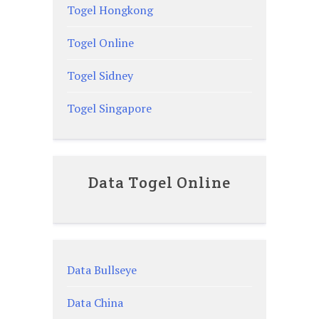
Togel Hongkong
Togel Online
Togel Sidney
Togel Singapore
Data Togel Online
Data Bullseye
Data China