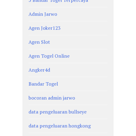
5 Bandar Togel Terpercaya
Admin Jarwo
Agen Joker123
Agen Slot
Agen Togel Online
Angker4d
Bandar Togel
bocoran admin jarwo
data pengeluaran bullseye
data pengeluaran hongkong