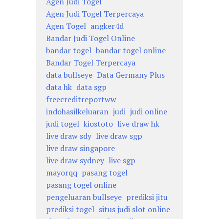
Agen Judi Togel
Agen Judi Togel Terpercaya
Agen Togel
angker4d
Bandar Judi Togel Online
bandar togel
bandar togel online
Bandar Togel Terpercaya
data bullseye
Data Germany Plus
data hk
data sgp
freecreditreportww
indohasilkeluaran
judi
judi online
judi togel
kiostoto
live draw hk
live draw sdy
live draw sgp
live draw singapore
live draw sydney
live sgp
mayorqq
pasang togel
pasang togel online
pengeluaran bullseye
prediksi jitu
prediksi togel
situs judi slot online