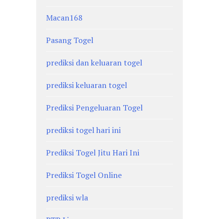
Macan168
Pasang Togel
prediksi dan keluaran togel
prediksi keluaran togel
Prediksi Pengeluaran Togel
prediksi togel hari ini
Prediksi Togel Jitu Hari Ini
Prediksi Togel Online
prediksi wla