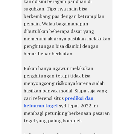
kan? disini beragam panduan di
suguhkan. Tips-nya main bisa
berkembang pas dengan ketrampilan
pemain. Walau bagaimanapun
dibutuhkan beberapa dasar yang
memenuhi akhirnya pastikan melakukan
penghitungan bisa diambil dengan
benar-benar berkaitan.
Bukan hanya ngawur melakukan
penghitungan tetapi tidak bisa
menyongsong risikonya karena sudah
hasilkan banyak modal. Siapa saja yang
cari referensi situs
prediksi dan
keluaran togel
syd tepat 2022 ini
membagi petunjung berkenaan pasaran
togel yang paling komplet.