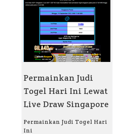
Permainkan Judi
Togel Hari Ini Lewat
Live Draw Singapore
Permainkan Judi Togel Hari
Ini