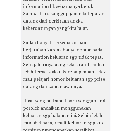
information hk seharusnya betul.
Sampai baru sanggup jamin ketepatan
datang dari perkiraan angka
keberuntungan yang kita buat.
Sudah banyak tersedia korban
berjatuhan karena hanya nomor pada
information keluaran sgp tidak tepat.
Setiap harinya uang sekitaran 1 milliar
lebih tersia-siakan karena pemain tidak
mau pelajari nomor keluaran sgp prize
datang dari zaman awalnya.
Hasil yang maksimal baru sanggup anda
peroleh andaikan menggunakan
keluaran sgp halaman ini. Selain lebih
mudah dibaca, result keluaran sgp kita
terhitung mendapatkan sertifikat