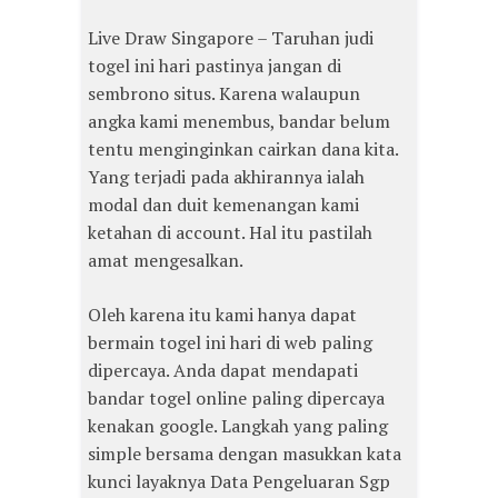
Live Draw Singapore – Taruhan judi
togel ini hari pastinya jangan di
sembrono situs. Karena walaupun
angka kami menembus, bandar belum
tentu menginginkan cairkan dana kita.
Yang terjadi pada akhirannya ialah
modal dan duit kemenangan kami
ketahan di account. Hal itu pastilah
amat mengesalkan.
Oleh karena itu kami hanya dapat
bermain togel ini hari di web paling
dipercaya. Anda dapat mendapati
bandar togel online paling dipercaya
kenakan google. Langkah yang paling
simple bersama dengan masukkan kata
kunci layaknya Data Pengeluaran Sgp