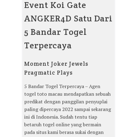
Event Koi Gate
ANGKER4D Satu Dari
5 Bandar Togel
Terpercaya
Moment Joker Jewels
Pragmatic Plays
5 Bandar Togel Terpercaya – Agen
togel toto macau mendapatkan sebuah
predikat dengan panggilan penyuplai
paling dipercaya 2022 sampai sekarang
ini di Indonesia. Sudah tentu tiap
betaruh togel online yang bermain
pada situs kami berasa sukai dengan