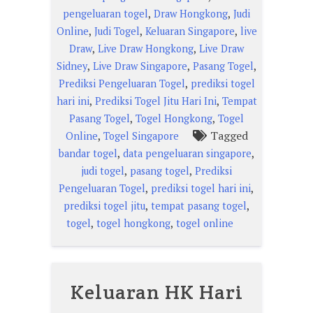
,
,
pengeluaran togel
Draw Hongkong
Judi
,
,
,
Online
Judi Togel
Keluaran Singapore
live
,
,
Draw
Live Draw Hongkong
Live Draw
,
,
,
Sidney
Live Draw Singapore
Pasang Togel
,
Prediksi Pengeluaran Togel
prediksi togel
,
,
hari ini
Prediksi Togel Jitu Hari Ini
Tempat
,
,
Pasang Togel
Togel Hongkong
Togel
,
Tagged
Online
Togel Singapore
,
,
bandar togel
data pengeluaran singapore
,
,
judi togel
pasang togel
Prediksi
,
,
Pengeluaran Togel
prediksi togel hari ini
,
,
prediksi togel jitu
tempat pasang togel
,
,
togel
togel hongkong
togel online
Keluaran HK Hari