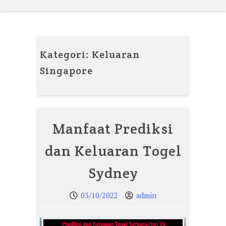
Kategori:
Keluaran
Singapore
Manfaat Prediksi
dan Keluaran Togel
Sydney
03/10/2022
admin