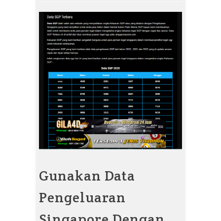
Gunakan Data
Pengeluaran
Singapore Dengan