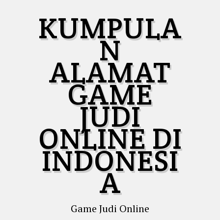
S
KUMPULA
k
i
N
p
t
ALAMAT
o
c
GAME
o
JUDI
n
t
ONLINE DI
e
n
INDONESI
t
A
Game Judi Online