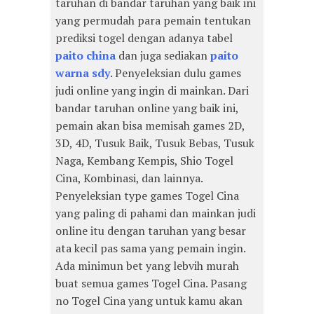
taruhan di bandar taruhan yang baik ini
yang permudah para pemain tentukan
prediksi togel dengan adanya tabel
paito china
dan juga sediakan
paito
warna sdy
. Penyeleksian dulu games
judi online yang ingin di mainkan. Dari
bandar taruhan online yang baik ini,
pemain akan bisa memisah games 2D,
3D, 4D, Tusuk Baik, Tusuk Bebas, Tusuk
Naga, Kembang Kempis, Shio Togel
Cina, Kombinasi, dan lainnya.
Penyeleksian type games Togel Cina
yang paling di pahami dan mainkan judi
online itu dengan taruhan yang besar
ata kecil pas sama yang pemain ingin.
Ada minimun bet yang lebvih murah
buat semua games Togel Cina. Pasang
no Togel Cina yang untuk kamu akan