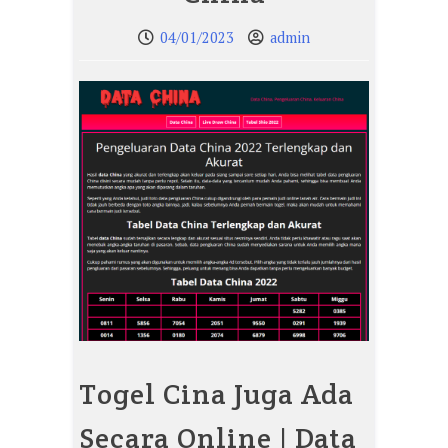
04/01/2023
admin
Togel Cina Juga Ada
Secara Online | Data