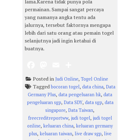
lama.Karena tidak punya pola
permainan. Sampai sangat percaya
yang namanya angka tentu ada
jalurnya, tersebut faktornya mengapa
lebih dari satu orang atau pemain togel
selanjutnya jadi ingin ketahui di
buatnya.
Posted in
,
Judi Online
Togel Online
Tagged
,
,
bocoran togel
data china
Data
,
,
Germany Plus
data pengeluaran hk
data
,
,
,
pengeluaran sgp
Data SDY
data sgp
data
,
,
singapore
Data Taiwan
,
,
freecreditreportww
judi togel
judi togel
,
,
online
keluaran china
keluaran germany
,
,
,
plus
keluaran taiwan
live draw sgp
live