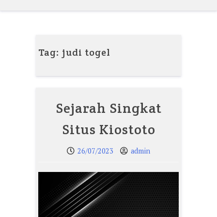
Tag:
judi togel
Sejarah Singkat
Situs Kiostoto
26/07/2023
admin