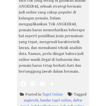
satu trik yang sering di gunakan adalah
ANGKER4d, sebuah strategi bermain
judi online yang cukup populer di
kalangan pemain. Dalam
mengaplikasikan Trik ANGKER4d,
pemain harus memerhatikan beberapa
hal seperti pemilihan jenis permainan
yang tepat, mengenali karakteristik
lawan, dan memahami teknik analisis
data. Namun, perlu diingat bahwa judi
online masih ilegal di Indonesia dan
pemain harus tetap berhati-hati dan
bertanggung jawab dalam bermain.
Posted in
Tagged
Togel Online
,
,
angkerd4
bandar togel online
daftar