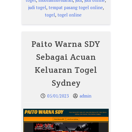
,
,
,
,
togel
indohasilkeluaran
judi
judi online
,
,
judi togel
tempat pasang togel online
,
togel
togel online
Paito Warna SDY
Sebagai Acuan
Keluaran Togel
Sydney
05/01/2023
admin