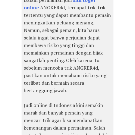
Dalam permainan judi
situ togel
online
ANGKER4d, terdapat trik-trik
tertentu yang dapat membantu pemain
meningkatkan peluang menang.
Namun, sebagai pemain, kita harus
selalu ingat bahwa perjudian dapat
membawa risiko yang tinggi dan
memainkan permainan dengan bijak
sangatlah penting. Oleh karena itu,
sebelum mencoba trik ANGKER4d,
pastikan untuk memahami risiko yang
terlibat dan bermain secara
bertanggung jawab.
Judi online di Indonesia kini semakin
marak dan banyak pemain yang
mencari trik agar bisa mendapatkan
kemenangan dalam permainan. Salah