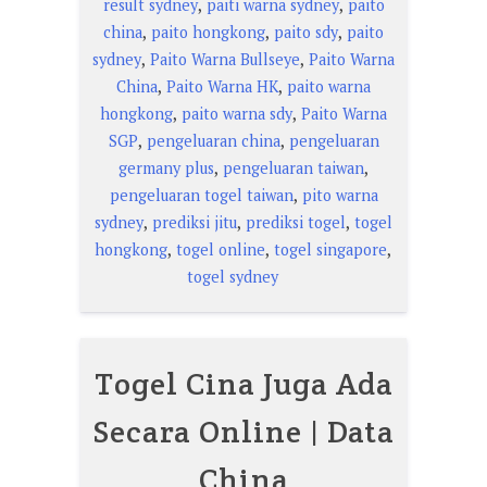
,
,
result sydney
paiti warna sydney
paito
,
,
,
china
paito hongkong
paito sdy
paito
,
,
sydney
Paito Warna Bullseye
Paito Warna
,
,
China
Paito Warna HK
paito warna
,
,
hongkong
paito warna sdy
Paito Warna
,
,
SGP
pengeluaran china
pengeluaran
,
,
germany plus
pengeluaran taiwan
,
pengeluaran togel taiwan
pito warna
,
,
,
sydney
prediksi jitu
prediksi togel
togel
,
,
,
hongkong
togel online
togel singapore
togel sydney
Togel Cina Juga Ada
Secara Online | Data
China