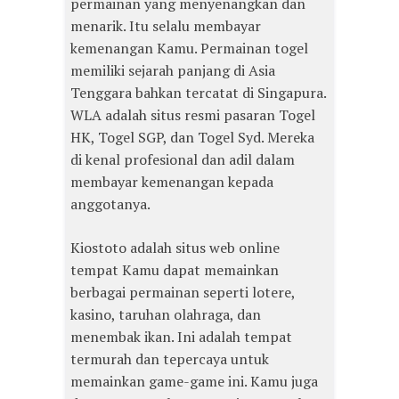
permainan yang menyenangkan dan
menarik. Itu selalu membayar
kemenangan Kamu. Permainan togel
memiliki sejarah panjang di Asia
Tenggara bahkan tercatat di Singapura.
WLA adalah situs resmi pasaran Togel
HK, Togel SGP, dan Togel Syd. Mereka
di kenal profesional dan adil dalam
membayar kemenangan kepada
anggotanya.
Kiostoto adalah situs web online
tempat Kamu dapat memainkan
berbagai permainan seperti lotere,
kasino, taruhan olahraga, dan
menembak ikan. Ini adalah tempat
termurah dan tepercaya untuk
memainkan game-game ini. Kamu juga