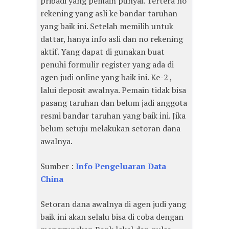
pribadi yang pemain punyai. Tertera no
rekening yang asli ke bandar taruhan
yang baik ini. Setelah memilih untuk
dattar, hanya info asli dan no rekening
aktif. Yang dapat di gunakan buat
penuhi formulir register yang ada di
agen judi online yang baik ini. Ke-2 ,
lalui deposit awalnya. Pemain tidak bisa
pasang taruhan dan belum jadi anggota
resmi bandar taruhan yang baik ini. Jika
belum setuju melakukan setoran dana
awalnya.
Sumber :
Info Pengeluaran Data
China
Setoran dana awalnya di agen judi yang
baik ini akan selalu bisa di coba dengan