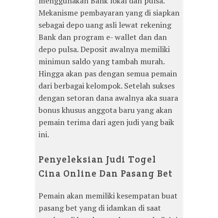
menggunakan Bank lokal dan pulsa.
Mekanisme pembayaran yang di siapkan
sebagai depo uang asli lewat rekening
Bank dan program e- wallet dan dan
depo pulsa. Deposit awalnya memiliki
minimun saldo yang tambah murah.
Hingga akan pas dengan semua pemain
dari berbagai kelompok. Setelah sukses
dengan setoran dana awalnya aka suara
bonus khusus anggota baru yang akan
pemain terima dari agen judi yang baik
ini.
Penyeleksian Judi Togel
Cina Online Dan Pasang Bet
Pemain akan memiliki kesempatan buat
pasang bet yang di idamkan di saat