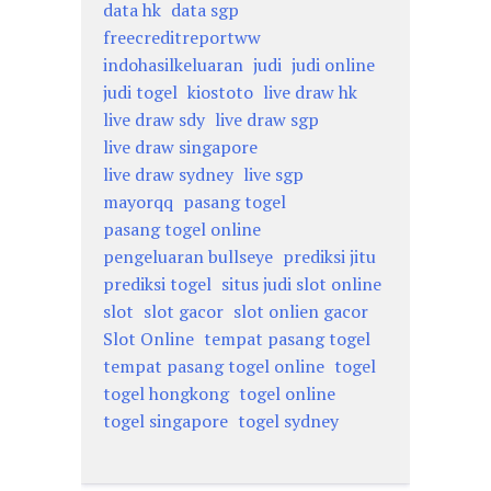
data hk
data sgp
freecreditreportww
indohasilkeluaran
judi
judi online
judi togel
kiostoto
live draw hk
live draw sdy
live draw sgp
live draw singapore
live draw sydney
live sgp
mayorqq
pasang togel
pasang togel online
pengeluaran bullseye
prediksi jitu
prediksi togel
situs judi slot online
slot
slot gacor
slot onlien gacor
Slot Online
tempat pasang togel
tempat pasang togel online
togel
togel hongkong
togel online
togel singapore
togel sydney