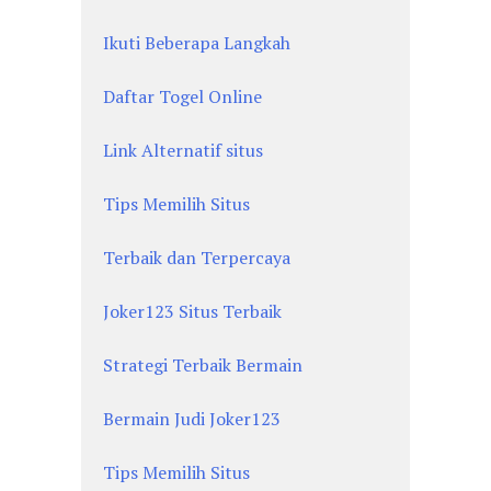
Ikuti Beberapa Langkah
Daftar Togel Online
Link Alternatif situs
Tips Memilih Situs
Terbaik dan Terpercaya
Joker123 Situs Terbaik
Strategi Terbaik Bermain
Bermain Judi Joker123
Tips Memilih Situs