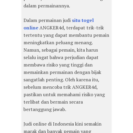
dalam permainannya.
Dalam permainan judi
situ togel
online
ANGKER4d, terdapat trik-trik
tertentu yang dapat membantu pemain
meningkatkan peluang menang.
Namun, sebagai pemain, kita harus
selalu ingat bahwa perjudian dapat
membawa risiko yang tinggi dan
memainkan permainan dengan bijak
sangatlah penting. Oleh karena itu,
sebelum mencoba trik ANGKER4d,
pastikan untuk memahami risiko yang
terlibat dan bermain secara
bertanggung jawab.
Judi online di Indonesia kini semakin
marak dan banyak pemain yang