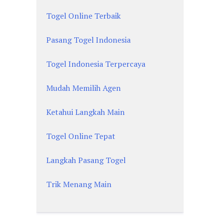
Togel Online Terbaik
Pasang Togel Indonesia
Togel Indonesia Terpercaya
Mudah Memilih Agen
Ketahui Langkah Main
Togel Online Tepat
Langkah Pasang Togel
Trik Menang Main