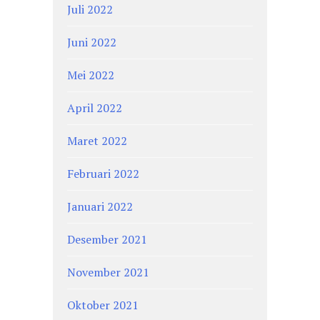
Juli 2022
Juni 2022
Mei 2022
April 2022
Maret 2022
Februari 2022
Januari 2022
Desember 2021
November 2021
Oktober 2021