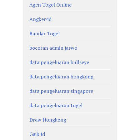
Agen Togel Online
Angker4d
Bandar Togel
bocoran admin jarwo
data pengeluaran bullseye
data pengeluaran hongkong
data pengeluaran singapore
data pengeluaran togel
Draw Hongkong
Gaib4d