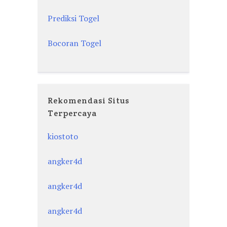
Prediksi Togel
Bocoran Togel
Rekomendasi Situs
Terpercaya
kiostoto
angker4d
angker4d
angker4d