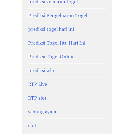
prediksi keluaran togel
Prediksi Pengeluaran Togel
prediksi togel hari ini
Prediksi Togel Jitu Hari Ini
Prediksi Togel Online
prediksi wla
RTP Live
RTP slot
sabung ayam
slot