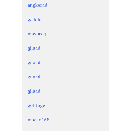
angker4d
gaib4d
mayorqq
gila4d
gila4d
gila4d
gila4d
gohtogel
macan168