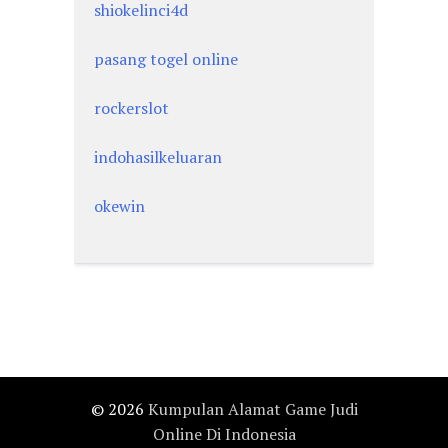
shiokelinci4d
pasang togel online
rockerslot
indohasilkeluaran
okewin
© 2026
Kumpulan Alamat Game Judi
Online Di Indonesia