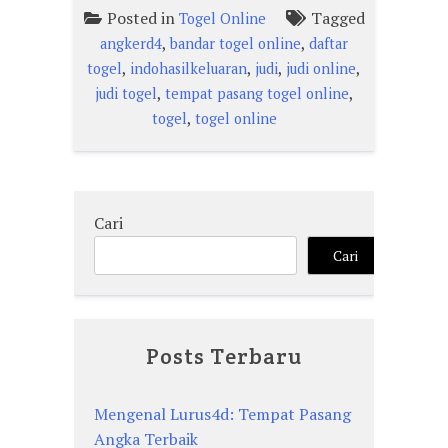
Posted in
Tagged
Togel Online
,
,
angkerd4
bandar togel online
daftar
,
,
,
,
togel
indohasilkeluaran
judi
judi online
,
,
judi togel
tempat pasang togel online
,
togel
togel online
Cari
Cari
Posts Terbaru
Mengenal Lurus4d: Tempat Pasang
Angka Terbaik