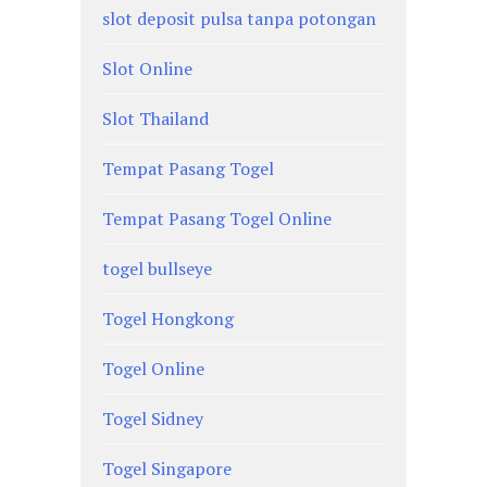
slot deposit pulsa tanpa potongan
Slot Online
Slot Thailand
Tempat Pasang Togel
Tempat Pasang Togel Online
togel bullseye
Togel Hongkong
Togel Online
Togel Sidney
Togel Singapore