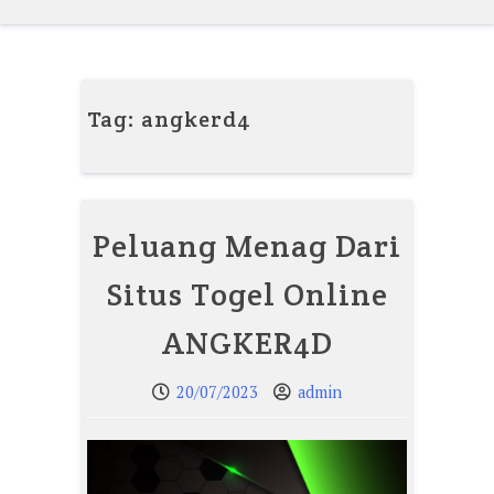
Tag:
angkerd4
Peluang Menag Dari
Situs Togel Online
ANGKER4D
20/07/2023
admin