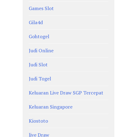
Games Slot
Gila4d
Gohtogel
Judi Online
Judi Slot
Judi Togel
Keluaran Live Draw SGP Tercepat
Keluaran Singapore
Kiostoto
live Draw