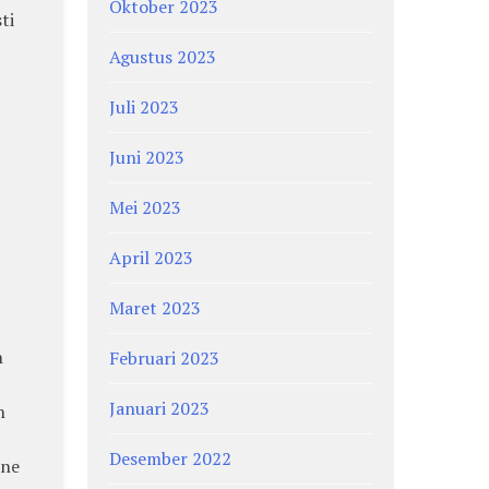
Oktober 2023
ti
Agustus 2023
Juli 2023
Juni 2023
Mei 2023
April 2023
Maret 2023
n
Februari 2023
Januari 2023
n
Desember 2022
ine