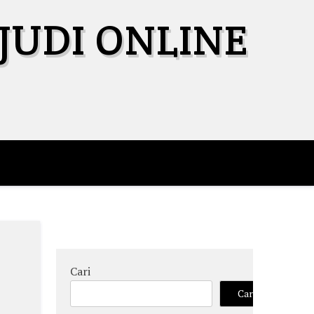
UDI ONLINE
Cari
Cari