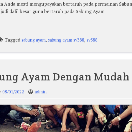
a Anda mesti mengupayakan bertaruh pada permainan Sabu
judi dalil besar guna bertaruh pada Sabung Ayam
Tagged
,
,
sabung ayam
sabung ayam sv388
sv388
bung Ayam Dengan Mudah
08/01/2022
admin