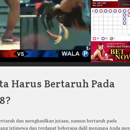
ta Harus Bertaruh Pada
8?
ertaruh dan menghasilkan jutaan, namun bertaruh pada
yang istimewa dan terdapat beberapa dalil mengapa Anda mes