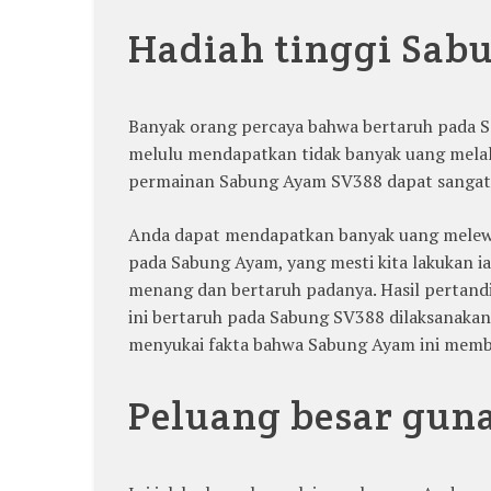
Hadiah tinggi Sab
Banyak orang percaya bahwa bertaruh pada 
melulu mendapatkan tidak banyak uang melalu
permainan Sabung Ayam SV388 dapat sangat b
Anda dapat mendapatkan banyak uang melewa
pada Sabung Ayam, yang mesti kita lakukan i
menang dan bertaruh padanya. Hasil pertandi
ini bertaruh pada Sabung SV388 dilaksanakan
menyukai fakta bahwa Sabung Ayam ini member
Peluang besar gun