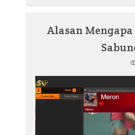
Alasan Mengapa 
Sabun