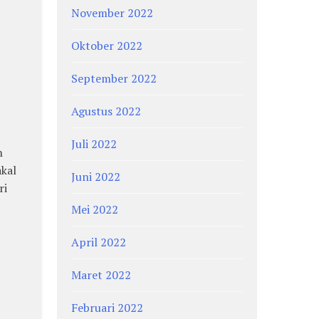
November 2022
Oktober 2022
September 2022
Agustus 2022
Juli 2022
h
akal
Juni 2022
ri
Mei 2022
April 2022
Maret 2022
Februari 2022