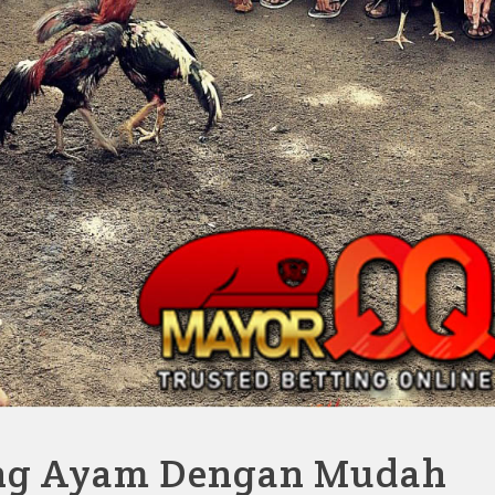
ng Ayam Dengan Mudah