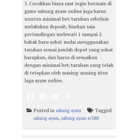
5. Cocokkan biaya saat ingin bermain di
game sabung ayam online juga harus
nonton minimal bet/taruhan sebelum
melakukan deposit, biarkan saja
pertandingan melewati 1 sampai 2
babak baru sobat mulai menggunakan
taruhan sesuai jumlah depot yang sobat
harapkan, dan harus di sesuaikan
dengan minimal bet/taruhan yang telah
di tetapkan oleh masing-masing situs
laga ayam online.
Posted in
Tagged
sabung ayam
,
sabung ayam
sabung ayam sv388