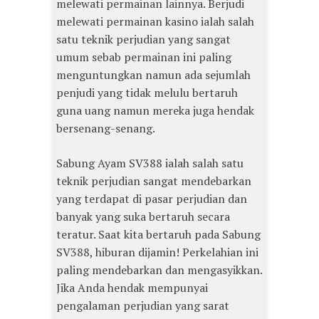
melewati permainan lainnya. Berjudi
melewati permainan kasino ialah salah
satu teknik perjudian yang sangat
umum sebab permainan ini paling
menguntungkan namun ada sejumlah
penjudi yang tidak melulu bertaruh
guna uang namun mereka juga hendak
bersenang-senang.
Sabung Ayam SV388 ialah salah satu
teknik perjudian sangat mendebarkan
yang terdapat di pasar perjudian dan
banyak yang suka bertaruh secara
teratur. Saat kita bertaruh pada Sabung
SV388, hiburan dijamin! Perkelahian ini
paling mendebarkan dan mengasyikkan.
Jika Anda hendak mempunyai
pengalaman perjudian yang sarat