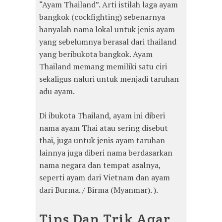
“Ayam Thailand”. Arti istilah laga ayam
bangkok (cockfighting) sebenarnya
hanyalah nama lokal untuk jenis ayam
yang sebelumnya berasal dari thailand
yang beribukota bangkok. Ayam
Thailand memang memiliki satu ciri
sekaligus naluri untuk menjadi taruhan
adu ayam.
Di ibukota Thailand, ayam ini diberi
nama ayam Thai atau sering disebut
thai, juga untuk jenis ayam taruhan
lainnya juga diberi nama berdasarkan
nama negara dan tempat asalnya,
seperti ayam dari Vietnam dan ayam
dari Burma. / Birma (Myanmar). ).
Tips Dan Trik Agar