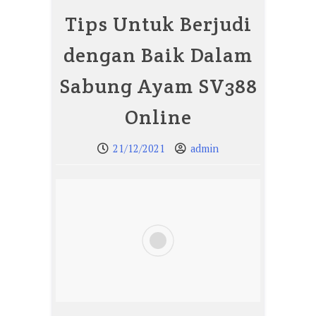
Tips Untuk Berjudi
dengan Baik Dalam
Sabung Ayam SV388
Online
21/12/2021
admin