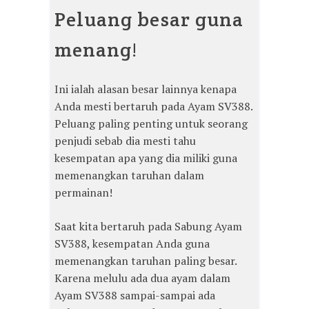
Peluang besar guna
menang!
Ini ialah alasan besar lainnya kenapa
Anda mesti bertaruh pada Ayam SV388.
Peluang paling penting untuk seorang
penjudi sebab dia mesti tahu
kesempatan apa yang dia miliki guna
memenangkan taruhan dalam
permainan!
Saat kita bertaruh pada Sabung Ayam
SV388, kesempatan Anda guna
memenangkan taruhan paling besar.
Karena melulu ada dua ayam dalam
Ayam SV388 sampai-sampai ada