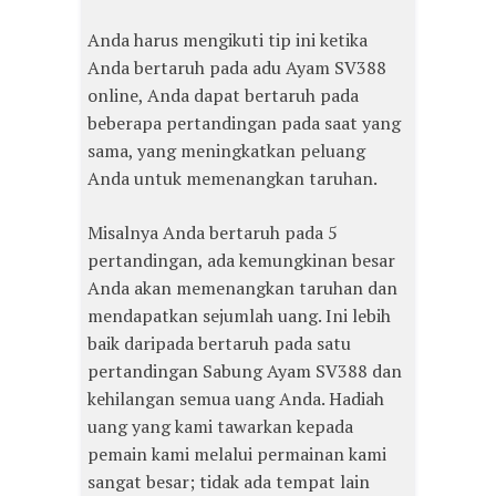
Anda harus mengikuti tip ini ketika
Anda bertaruh pada adu Ayam SV388
online, Anda dapat bertaruh pada
beberapa pertandingan pada saat yang
sama, yang meningkatkan peluang
Anda untuk memenangkan taruhan.
Misalnya Anda bertaruh pada 5
pertandingan, ada kemungkinan besar
Anda akan memenangkan taruhan dan
mendapatkan sejumlah uang. Ini lebih
baik daripada bertaruh pada satu
pertandingan Sabung Ayam SV388 dan
kehilangan semua uang Anda. Hadiah
uang yang kami tawarkan kepada
pemain kami melalui permainan kami
sangat besar; tidak ada tempat lain