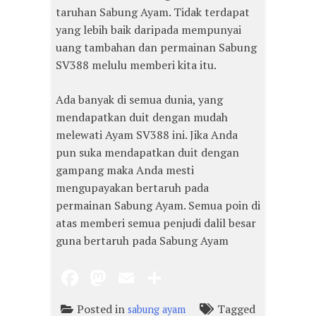
taruhan Sabung Ayam. Tidak terdapat
yang lebih baik daripada mempunyai
uang tambahan dan permainan Sabung
SV388 melulu memberi kita itu.
Ada banyak di semua dunia, yang
mendapatkan duit dengan mudah
melewati Ayam SV388 ini. Jika Anda
pun suka mendapatkan duit dengan
gampang maka Anda mesti
mengupayakan bertaruh pada
permainan Sabung Ayam. Semua poin di
atas memberi semua penjudi dalil besar
guna bertaruh pada Sabung Ayam
Posted in
Tagged
sabung ayam