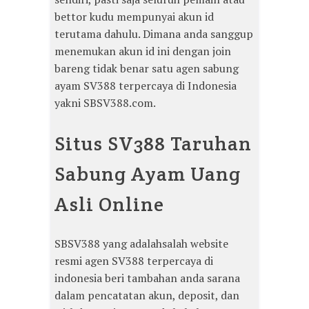
bettor kudu mempunyai akun id
terutama dahulu. Dimana anda sanggup
menemukan akun id ini dengan join
bareng tidak benar satu agen sabung
ayam SV388 terpercaya di Indonesia
yakni SBSV388.com.
Situs SV388 Taruhan
Sabung Ayam Uang
Asli Online
SBSV388 yang adalahsalah website
resmi agen SV388 terpercaya di
indonesia beri tambahan anda sarana
dalam pencatatan akun, deposit, dan