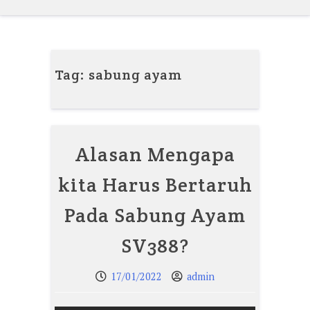
Tag:
sabung ayam
Alasan Mengapa
kita Harus Bertaruh
Pada Sabung Ayam
SV388?
17/01/2022
admin