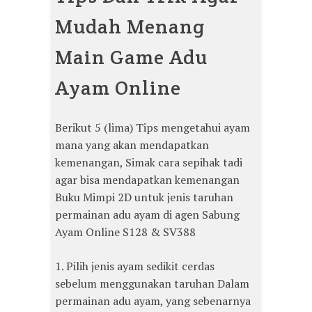
Mudah Menang
Main Game Adu
Ayam Online
Berikut 5 (lima) Tips mengetahui ayam
mana yang akan mendapatkan
kemenangan, Simak cara sepihak tadi
agar bisa mendapatkan kemenangan
Buku Mimpi 2D untuk jenis taruhan
permainan adu ayam di agen Sabung
Ayam Online S128 & SV388
1. Pilih jenis ayam sedikit cerdas
sebelum menggunakan taruhan Dalam
permainan adu ayam, yang sebenarnya