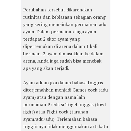
Perubahan tersebut dikarenakan
rutinitas dan kebiasaan sebagian orang
yang sering memainkan permainan adu
ayam. Dalam permainan laga ayam
terdapat 2 ekor ayam yang
dipertemukan di arena dalam 1 kali
bermain. 2 ayam dimasukkan ke dalam
arena, Anda juga sudah bisa menebak
apa yang akan terjadi.
Ayam aduan jika dalam bahasa Inggris
diterjemahkan menjadi Games cock (adu
ayam) atau dengan nama lain
permainan Prediksi Togel unggas (fowl
fight) atau Fight cock (taruhan
ayam/adu/adu). Terjemahan bahasa
Inggrisnya tidak menggunakan arti kata