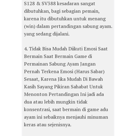
S128 & SV388 kesadaran sangat
dibutuhkan, bagi sebagian pemain,
karena itu dibutuhkan untuk menang
(win) dalam pertandingan sabung ayam.
yang sedang dijalani.
4. Tidak Bisa Mudah Diikuti Emosi Saat
Bermain Saat Bermain Game di
Permainan Sabung Ayam Jangan
Pernah Terkena Emosi (Harus Sabar)
Sesaat, Karena Jika Mudah Di Bawah
Kasih Sayang Pikiran Sahabat Untuk
Menonton Pertandingan Ini jadi ada
dua atau lebih mungkin tidak
konsentrasi, saat bermain di game adu
ayam ini sebaiknya menjauhi minuman
keras atau sejenisnya.