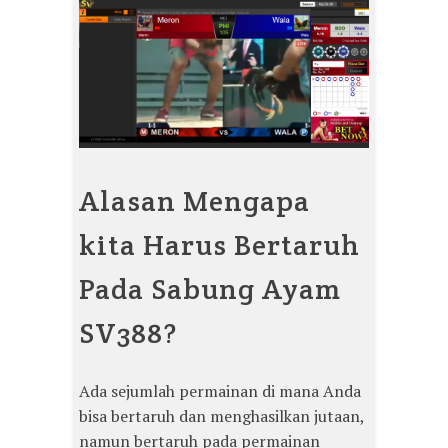
Alasan Mengapa
kita Harus Bertaruh
Pada Sabung Ayam
SV388?
Ada sejumlah permainan di mana Anda
bisa bertaruh dan menghasilkan jutaan,
namun bertaruh pada permainan