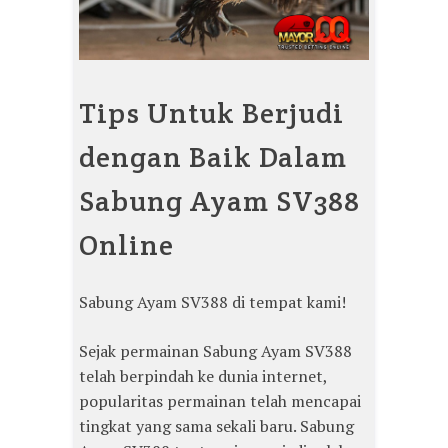
Tips Untuk Berjudi
dengan Baik Dalam
Sabung Ayam SV388
Online
Sabung Ayam SV388 di tempat kami!
Sejak permainan Sabung Ayam SV388
telah berpindah ke dunia internet,
popularitas permainan telah mencapai
tingkat yang sama sekali baru. Sabung