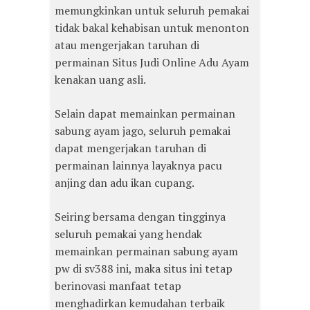
memungkinkan untuk seluruh pemakai
tidak bakal kehabisan untuk menonton
atau mengerjakan taruhan di
permainan Situs Judi Online Adu Ayam
kenakan uang asli.
Selain dapat memainkan permainan
sabung ayam jago, seluruh pemakai
dapat mengerjakan taruhan di
permainan lainnya layaknya pacu
anjing dan adu ikan cupang.
Seiring bersama dengan tingginya
seluruh pemakai yang hendak
memainkan permainan sabung ayam
pw di sv388 ini, maka situs ini tetap
berinovasi manfaat tetap
menghadirkan kemudahan terbaik