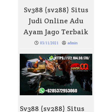
Sv388 (sv288) Situs
Judi Online Adu
Ayam Jago Terbaik
03/11/2021
admin
Sv388 (sv288) Situs