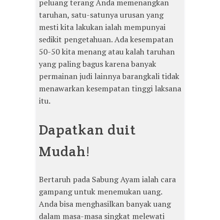
peluang terang Anda memenangkan
taruhan, satu-satunya urusan yang
mesti kita lakukan ialah mempunyai
sedikit pengetahuan. Ada kesempatan
50-50 kita menang atau kalah taruhan
yang paling bagus karena banyak
permainan judi lainnya barangkali tidak
menawarkan kesempatan tinggi laksana
itu.
Dapatkan duit
Mudah!
Bertaruh pada Sabung Ayam ialah cara
gampang untuk menemukan uang.
Anda bisa menghasilkan banyak uang
dalam masa-masa singkat melewati