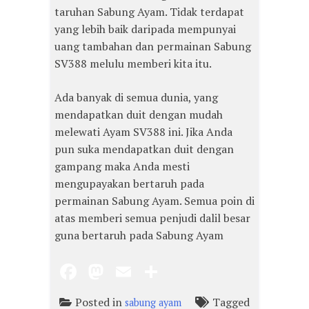
taruhan Sabung Ayam. Tidak terdapat
yang lebih baik daripada mempunyai
uang tambahan dan permainan Sabung
SV388 melulu memberi kita itu.
Ada banyak di semua dunia, yang
mendapatkan duit dengan mudah
melewati Ayam SV388 ini. Jika Anda
pun suka mendapatkan duit dengan
gampang maka Anda mesti
mengupayakan bertaruh pada
permainan Sabung Ayam. Semua poin di
atas memberi semua penjudi dalil besar
guna bertaruh pada Sabung Ayam
Posted in
Tagged
sabung ayam