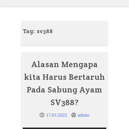
Tag:
sv388
Alasan Mengapa
kita Harus Bertaruh
Pada Sabung Ayam
SV388?
17/01/2022
admin