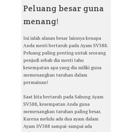
Peluang besar guna
menang!
Ini ialah alasan besar lainnya kenapa
Anda mesti bertaruh pada Ayam SV388.
Peluang paling penting untuk seorang
penjudi sebab dia mesti tahu
kesempatan apa yang dia miliki guna
memenangkan taruhan dalam
permainan!
Saat kita bertaruh pada Sabung Ayam
SV388, kesempatan Anda guna
memenangkan taruhan paling besar.
Karena melulu ada dua ayam dalam
Ayam SV388 sampai-sampai ada