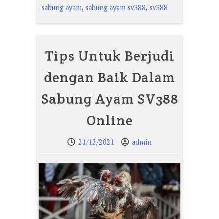
,
,
sabung ayam
sabung ayam sv388
sv388
Tips Untuk Berjudi
dengan Baik Dalam
Sabung Ayam SV388
Online
21/12/2021
admin