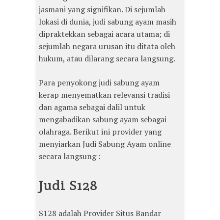
jasmani yang signifikan. Di sejumlah
lokasi di dunia, judi sabung ayam masih
dipraktekkan sebagai acara utama; di
sejumlah negara urusan itu ditata oleh
hukum, atau dilarang secara langsung.
Para penyokong judi sabung ayam
kerap menyematkan relevansi tradisi
dan agama sebagai dalil untuk
mengabadikan sabung ayam sebagai
olahraga. Berikut ini provider yang
menyiarkan Judi Sabung Ayam online
secara langsung :
Judi S128
S128 adalah Provider Situs Bandar