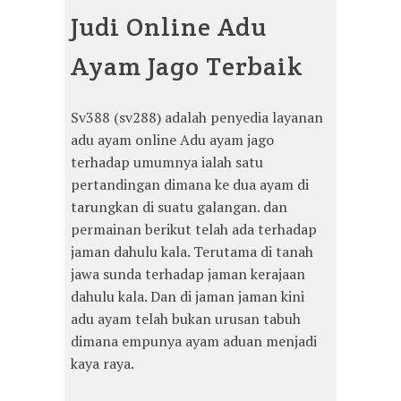
Judi Online Adu
Ayam Jago Terbaik
Sv388 (sv288) adalah penyedia layanan
adu ayam online Adu ayam jago
terhadap umumnya ialah satu
pertandingan dimana ke dua ayam di
tarungkan di suatu galangan. dan
permainan berikut telah ada terhadap
jaman dahulu kala. Terutama di tanah
jawa sunda terhadap jaman kerajaan
dahulu kala. Dan di jaman jaman kini
adu ayam telah bukan urusan tabuh
dimana empunya ayam aduan menjadi
kaya raya.