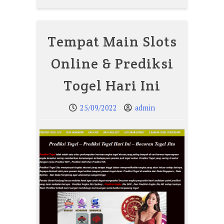
Tempat Main Slots
Online & Prediksi
Togel Hari Ini
25/09/2022
admin