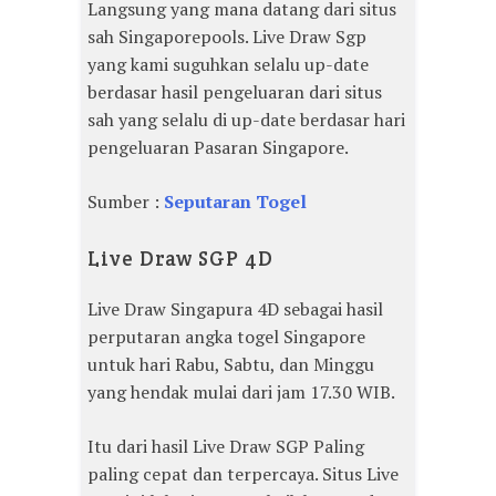
Langsung yang mana datang dari situs
sah Singaporepools. Live Draw Sgp
yang kami suguhkan selalu up-date
berdasar hasil pengeluaran dari situs
sah yang selalu di up-date berdasar hari
pengeluaran Pasaran Singapore.
Sumber :
Seputaran Togel
Live Draw SGP 4D
Live Draw Singapura 4D sebagai hasil
perputaran angka togel Singapore
untuk hari Rabu, Sabtu, dan Minggu
yang hendak mulai dari jam 17.30 WIB.
Itu dari hasil Live Draw SGP Paling
paling cepat dan terpercaya. Situs Live