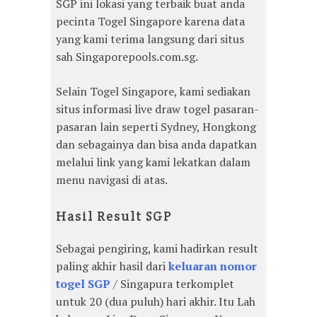
SGP ini lokasi yang terbaik buat anda
pecinta Togel Singapore karena data
yang kami terima langsung dari situs
sah Singaporepools.com.sg.
Selain Togel Singapore, kami sediakan
situs informasi live draw togel pasaran-
pasaran lain seperti Sydney, Hongkong
dan sebagainya dan bisa anda dapatkan
melalui link yang kami lekatkan dalam
menu navigasi di atas.
Hasil Result SGP
Sebagai pengiring, kami hadirkan result
paling akhir hasil dari
keluaran nomor
togel SGP
/ Singapura terkomplet
untuk 20 (dua puluh) hari akhir. Itu Lah