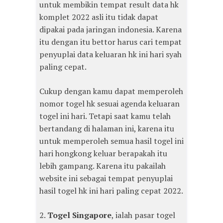
untuk membikin tempat result data hk
komplet 2022 asli itu tidak dapat
dipakai pada jaringan indonesia. Karena
itu dengan itu bettor harus cari tempat
penyuplai data keluaran hk ini hari syah
paling cepat.
Cukup dengan kamu dapat memperoleh
nomor togel hk sesuai agenda keluaran
togel ini hari. Tetapi saat kamu telah
bertandang di halaman ini, karena itu
untuk memperoleh semua hasil togel ini
hari hongkong keluar berapakah itu
lebih gampang. Karena itu pakailah
website ini sebagai tempat penyuplai
hasil togel hk ini hari paling cepat 2022.
2.
Togel Singapore
, ialah pasar togel