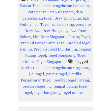
,
,
Bandar Togel
data pengeluaran hongkong
,
data pengeluaran singapore
data
,
,
pengeluaran togel
Draw Hongkong
Judi
,
,
,
Online
Judi Togel
Keluaran Singapore
live
,
,
Draw
Live Draw Hongkong
Live Draw
,
,
,
Sidney
Live Draw Singapore
Pasang Togel
,
Prediksi Pengeluaran Togel
prediksi togel
,
,
hari ini
Prediksi Togel Jitu Hari Ini
Tempat
,
,
Pasang Togel
Togel Hongkong
Togel
,
Tagged
Online
Togel Singapore
,
,
bandar togel
data pengeluaran singapore
,
,
judi togel
pasang togel
Prediksi
,
,
Pengeluaran Togel
prediksi togel hari ini
,
,
prediksi togel jitu
tempat pasang togel
,
,
togel
togel hongkong
togel online