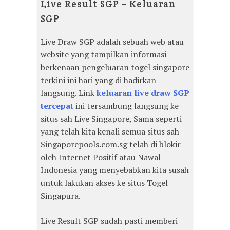
Live Result SGP – Keluaran
SGP
Live Draw SGP adalah sebuah web atau
website yang tampilkan informasi
berkenaan pengeluaran togel singapore
terkini ini hari yang di hadirkan
langsung. Link
keluaran live draw SGP
tercepat
ini tersambung langsung ke
situs sah Live Singapore, Sama seperti
yang telah kita kenali semua situs sah
Singaporepools.com.sg telah di blokir
oleh Internet Positif atau Nawal
Indonesia yang menyebabkan kita susah
untuk lakukan akses ke situs Togel
Singapura.
Live Result SGP sudah pasti memberi