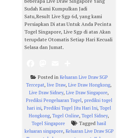
beberapa Live Draw Singapore Yang
Sudah Kami Kumpulkan Jadi
Satu,Result Live Sgp 6d, yang kami
Persiapkan Di atas Untuk Anda Pecinta
Togel Singapore, Live Sgp di atas Akan
terupdate Otomatis Setiap Hari Kecuali
Selasa dan Jumat.
Posted in
Keluaran Live Draw SGP
,
,
,
Tercepat
live Draw
Live Draw Hongkong
,
,
Live Draw Sidney
Live Draw Singapore
,
Prediksi Pengeluaran Togel
prediksi togel
,
,
hari ini
Prediksi Togel Jitu Hari Ini
Togel
,
,
,
Hongkong
Togel Online
Togel Sidney
Tagged
Togel Singapore
hasil
,
keluaran singapore
Keluaran Live Draw SGP