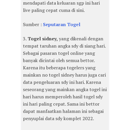
mendapati data keluaran sgp ini hari
live paling cepat cuma di sini.
Sumber :
Seputaran Togel
3.
Togel sidney,
yang dikenali dengan
tempat taruhan angka sdy di siang hari.
Sebagai pasaran togel online yang
banyak dicintai oleh semua bettor.
Karena itu beberapa togelers yang
mainkan no togel sidney harus juga cari
data pengeluaran sdy ini hari. Karena
seseorang yang mainkan angka togel ini
hari harus memperoleh hasil togel sdy
ini hari paling cepat. Sama ini bettor
dapat manfaatkan halaman ini sebagai
penyuplai data sdy komplet 2022.