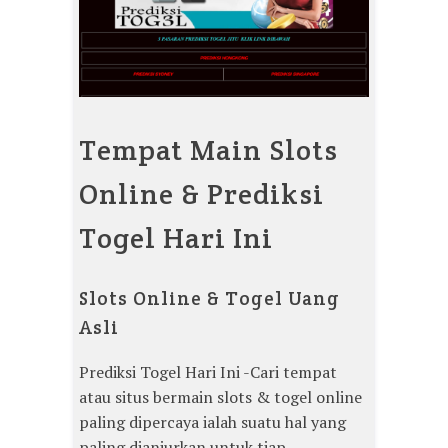
Tempat Main Slots
Online & Prediksi
Togel Hari Ini
Slots Online & Togel Uang
Asli
Prediksi Togel Hari Ini -Cari tempat
atau situs bermain slots & togel online
paling dipercaya ialah suatu hal yang
paling dianjurkan untuk tiap