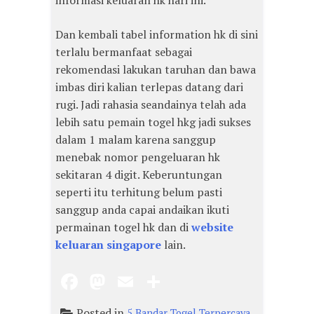
Dan kembali tabel information hk di sini
terlalu bermanfaat sebagai
rekomendasi lakukan taruhan dan bawa
imbas diri kalian terlepas datang dari
rugi. Jadi rahasia seandainya telah ada
lebih satu pemain togel hkg jadi sukses
dalam 1 malam karena sanggup
menebak nomor pengeluaran hk
sekitaran 4 digit. Keberuntungan
seperti itu terhitung belum pasti
sanggup anda capai andaikan ikuti
permainan togel hk dan di
website
keluaran singapore
lain.
Posted in
,
5 Bandar Togel Terpercaya