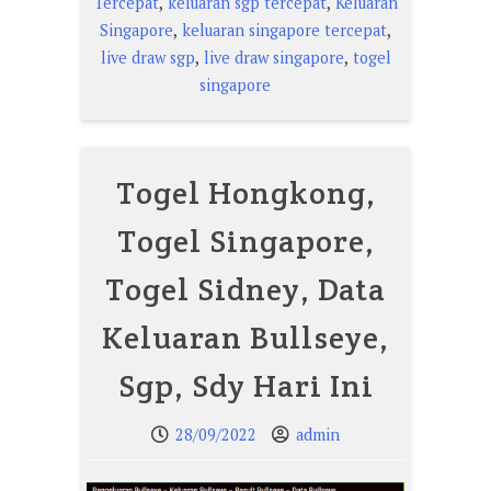
,
,
Tercepat
keluaran sgp tercepat
Keluaran
,
,
Singapore
keluaran singapore tercepat
,
,
live draw sgp
live draw singapore
togel
singapore
Togel Hongkong,
Togel Singapore,
Togel Sidney, Data
Keluaran Bullseye,
Sgp, Sdy Hari Ini
28/09/2022
admin