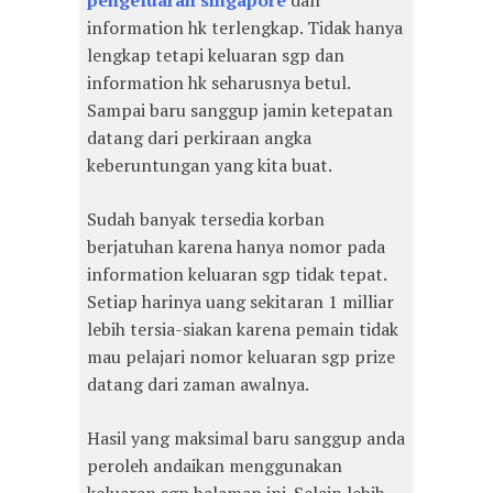
information hk terlengkap. Tidak hanya
lengkap tetapi keluaran sgp dan
information hk seharusnya betul.
Sampai baru sanggup jamin ketepatan
datang dari perkiraan angka
keberuntungan yang kita buat.
Sudah banyak tersedia korban
berjatuhan karena hanya nomor pada
information keluaran sgp tidak tepat.
Setiap harinya uang sekitaran 1 milliar
lebih tersia-siakan karena pemain tidak
mau pelajari nomor keluaran sgp prize
datang dari zaman awalnya.
Hasil yang maksimal baru sanggup anda
peroleh andaikan menggunakan
keluaran sgp halaman ini. Selain lebih