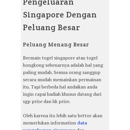
Pengeluaran
Singapore Dengan
Peluang Besar
Peluang Menang Besar
Bermain togel singapore atau togel
hongkong sebenarnya adalah hal yang
paling mudah. Semua orang sanggup
secara mudah memainkan permainan
itu. Tapi berbeda hal andaikan anda
ingin capai hadiah khusus datang dari
sgp prize dan hk prize.
Oleh karena itu lebih satu bettor akan
memerlukan information
data
pengeluaran singapore
dan