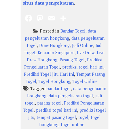
situs data pengeluaran
.
Posted in
,
Bandar Togel
data
,
pengeluaran hongkong
data pengeluaran
,
,
,
togel
Draw Hongkong
Judi Online
Judi
,
,
,
Togel
Keluaran Singapore
live Draw
Live
,
,
Draw Hongkong
Pasang Togel
Prediksi
,
,
Pengeluaran Togel
prediksi togel hari ini
,
Prediksi Togel Jitu Hari Ini
Tempat Pasang
,
,
Togel
Togel Hongkong
Togel Online
Tagged
,
bandar togel
data pengeluaran
,
,
hongkong
data pengeluaran togel
judi
,
,
togel
pasang togel
Prediksi Pengeluaran
,
,
Togel
prediksi togel hari ini
prediksi togel
,
,
,
jitu
tempat pasang togel
togel
togel
,
hongkong
togel online