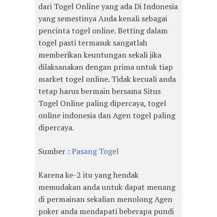
dari Togel Online yang ada Di Indonesia
yang semestinya Anda kenali sebagai
pencinta togel online. Betting dalam
togel pasti termasuk sangatlah
memberikan keuntungan sekali jika
dilaksanakan dengan prima untuk tiap
market togel online. Tidak kecuali anda
tetap harus bermain bersama Situs
Togel Online paling dipercaya, togel
online indonesia dan Agen togel paling
dipercaya.
Sumber :
Pasang Togel
Karena ke-2 itu yang hendak
memudakan anda untuk dapat menang
di permainan sekalian menolong Agen
poker anda mendapati beberapa pundi