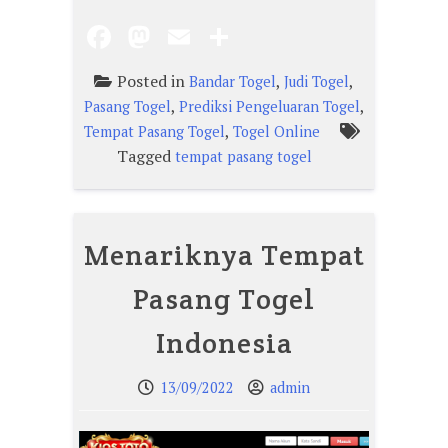
Posted in
,
,
Bandar Togel
Judi Togel
,
,
Pasang Togel
Prediksi Pengeluaran Togel
,
Tempat Pasang Togel
Togel Online
Tagged
tempat pasang togel
Menariknya Tempat
Pasang Togel
Indonesia
13/09/2022
admin