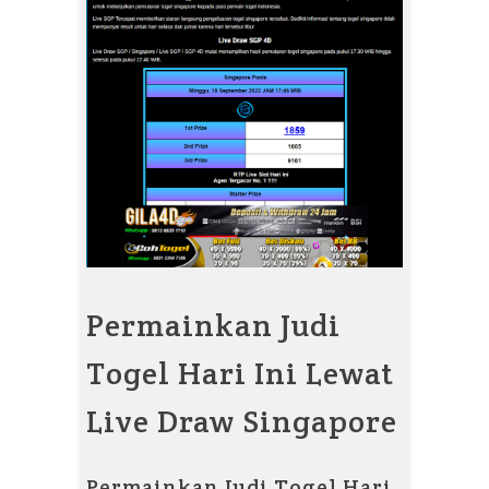
Permainkan Judi
Togel Hari Ini Lewat
Live Draw Singapore
Permainkan Judi Togel Hari