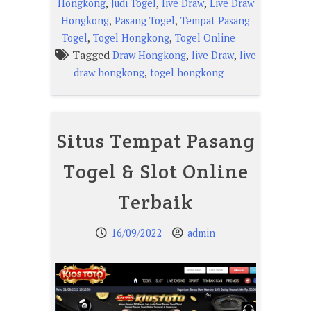
,
,
,
Hongkong
Judi Togel
live Draw
Live Draw
,
,
Hongkong
Pasang Togel
Tempat Pasang
,
,
Togel
Togel Hongkong
Togel Online
Tagged
,
,
Draw Hongkong
live Draw
live
,
draw hongkong
togel hongkong
Situs Tempat Pasang
Togel & Slot Online
Terbaik
16/09/2022
admin