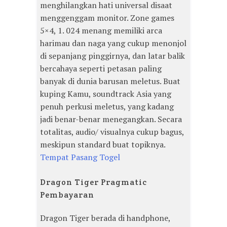
menghilangkan hati universal disaat
menggenggam monitor. Zone games
5×4, 1. 024 menang memiliki arca
harimau dan naga yang cukup menonjol
di sepanjang pinggirnya, dan latar balik
bercahaya seperti petasan paling
banyak di dunia barusan meletus. Buat
kuping Kamu, soundtrack Asia yang
penuh perkusi meletus, yang kadang
jadi benar-benar menegangkan. Secara
totalitas, audio/ visualnya cukup bagus,
meskipun standard buat topiknya.
Tempat Pasang Togel
Dragon Tiger Pragmatic
Pembayaran
Dragon Tiger berada di handphone,