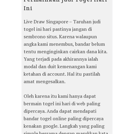
Ini
Live Draw Singapore – Taruhan judi
togel ini hari pastinya jangan di
sembrono situs. Karena walaupun
angka kami menembus, bandar belum
tentu menginginkan cairkan dana kita.
Yang terjadi pada akhirannya ialah
modal dan duit kemenangan kami
ketahan di account. Hal itu pastilah
amat mengesalkan.
Oleh karena itu kami hanya dapat
bermain togel ini hari di web paling
dipercaya. Anda dapat mendapati
bandar togel online paling dipercaya
kenakan google. Langkah yang paling
simple bersama dengan masukkan kata