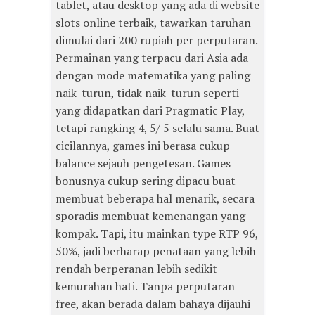
tablet, atau desktop yang ada di website
slots online terbaik, tawarkan taruhan
dimulai dari 200 rupiah per perputaran.
Permainan yang terpacu dari Asia ada
dengan mode matematika yang paling
naik-turun, tidak naik-turun seperti
yang didapatkan dari Pragmatic Play,
tetapi rangking 4, 5/ 5 selalu sama. Buat
cicilannya, games ini berasa cukup
balance sejauh pengetesan. Games
bonusnya cukup sering dipacu buat
membuat beberapa hal menarik, secara
sporadis membuat kemenangan yang
kompak. Tapi, itu mainkan type RTP 96,
50%, jadi berharap penataan yang lebih
rendah berperanan lebih sedikit
kemurahan hati. Tanpa perputaran
free, akan berada dalam bahaya dijauhi