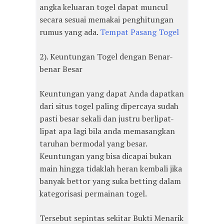
angka keluaran togel dapat muncul
secara sesuai memakai penghitungan
rumus yang ada.
Tempat Pasang Togel
2). Keuntungan Togel dengan Benar-
benar Besar
Keuntungan yang dapat Anda dapatkan
dari situs togel paling dipercaya sudah
pasti besar sekali dan justru berlipat-
lipat apa lagi bila anda memasangkan
taruhan bermodal yang besar.
Keuntungan yang bisa dicapai bukan
main hingga tidaklah heran kembali jika
banyak bettor yang suka betting dalam
kategorisasi permainan togel.
Tersebut sepintas sekitar Bukti Menarik