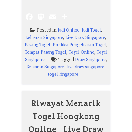
Posted in
,
,
Judi Online
Judi Togel
,
,
Keluaran Singapore
Live Draw Singapore
,
,
Pasang Togel
Prediksi Pengeluaran Togel
,
,
Tempat Pasang Togel
Togel Online
Togel
Tagged
,
Singapore
Draw Singapore
,
,
Keluaran Singapore
live draw singapore
togel singapore
Riwayat Menarik
Togel Hongkong
Online | Live Draw