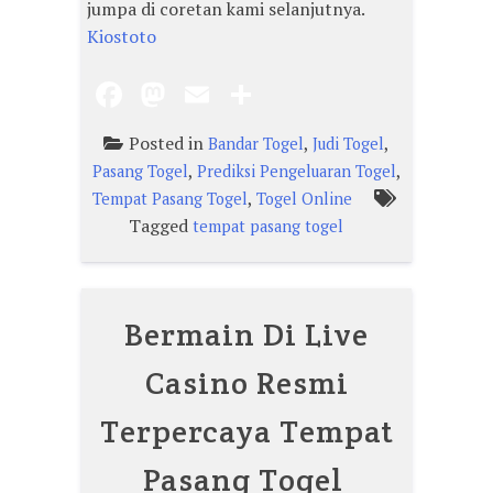
jumpa di coretan kami selanjutnya.
Kiostoto
Posted in
,
,
Bandar Togel
Judi Togel
,
,
Pasang Togel
Prediksi Pengeluaran Togel
,
Tempat Pasang Togel
Togel Online
Tagged
tempat pasang togel
Bermain Di Live
Casino Resmi
Terpercaya Tempat
Pasang Togel