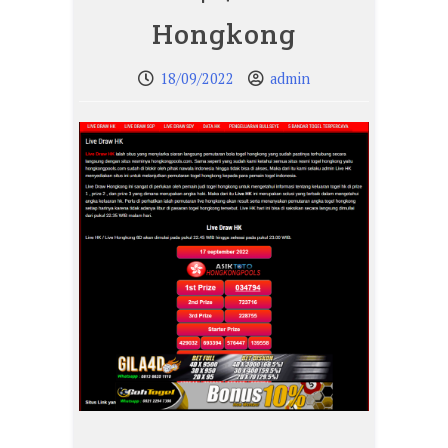
Hongkong
18/09/2022
admin