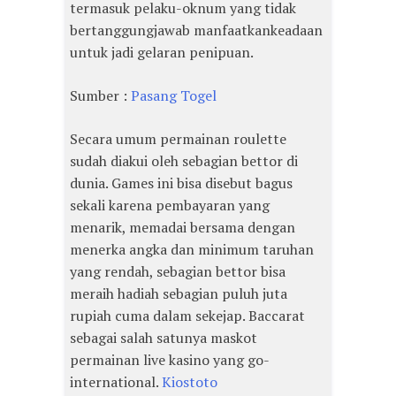
termasuk pelaku-oknum yang tidak
bertanggungjawab manfaatkankeadaan
untuk jadi gelaran penipuan.
Sumber :
Pasang Togel
Secara umum permainan roulette
sudah diakui oleh sebagian bettor di
dunia. Games ini bisa disebut bagus
sekali karena pembayaran yang
menarik, memadai bersama dengan
menerka angka dan minimum taruhan
yang rendah, sebagian bettor bisa
meraih hadiah sebagian puluh juta
rupiah cuma dalam sekejap. Baccarat
sebagai salah satunya maskot
permainan live kasino yang go-
international.
Kiostoto