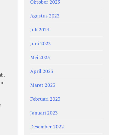
Oktober 2023
Agustus 2023
Juli 2023
Juni 2023
Mei 2023
April 2023
ab,
an
Maret 2023
Februari 2023
h
Januari 2023
Desember 2022