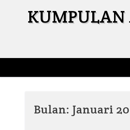
S
KUMPULAN 
k
i
p
t
o
c
o
n
t
e
n
t
Bulan:
Januari 2