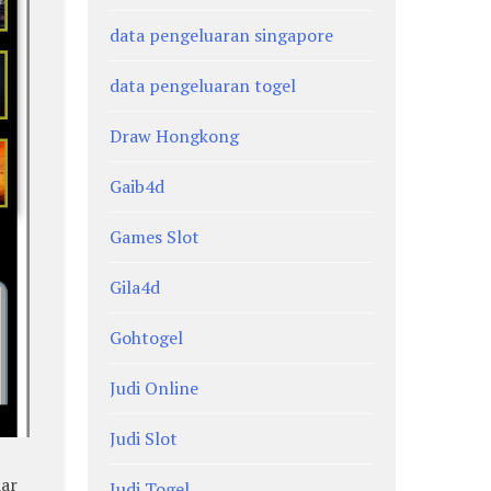
data pengeluaran singapore
data pengeluaran togel
Draw Hongkong
Gaib4d
Games Slot
Gila4d
Gohtogel
Judi Online
Judi Slot
dar
Judi Togel