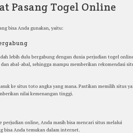
at Pasang Togel Online
ang bisa Anda gunakan, yaitu:
Bergabung
ah lebih dulu bergabung dengan dunia perjudian togel online
i dan abal-abal, sehingga mampu memberikan rekomendasi sit
masuk ke situs toto angka yang mana. Pastikan memilih situs y
berikan nilai kemenangan tinggi.
 perjudian online, Anda masih bisa mencari situs melalui
yang bisa Anda temukan dalam internet.