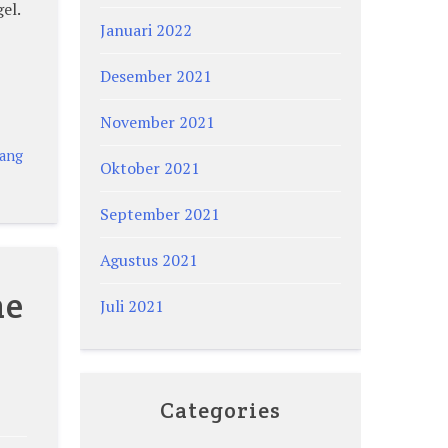
el.
Januari 2022
Desember 2021
November 2021
ang
Oktober 2021
September 2021
Agustus 2021
ne
Juli 2021
Categories