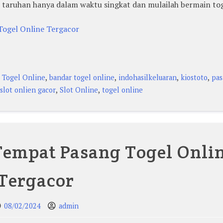
kun taruhan hanya dalam waktu singkat dan mulailah bermain tog
Togel Online Tergacor
,
,
,
,
i Togel Online
bandar togel online
indohasilkeluaran
kiostoto
pas
,
,
slot onlien gacor
Slot Online
togel online
Tempat Pasang Togel Onli
Tergacor
08/02/2024
admin