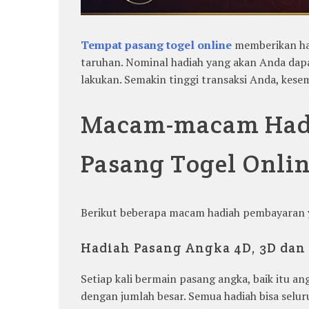
Tempat pasang togel online
memberikan ha
taruhan. Nominal hadiah yang akan Anda dapa
lakukan. Semakin tinggi transaksi Anda, kes
Macam-macam Had
Pasang Togel Onli
Berikut beberapa macam hadiah pembayaran yan
Hadiah Pasang Angka 4D, 3D dan
Setiap kali bermain pasang angka, baik itu 
dengan jumlah besar. Semua hadiah bisa selu