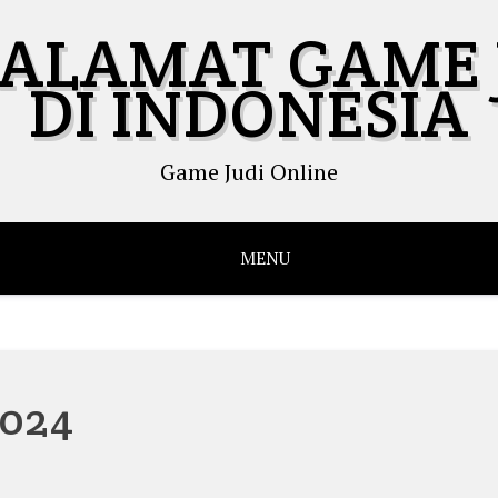
ALAMAT GAME J
DI INDONESIA
Game Judi Online
MENU
2024