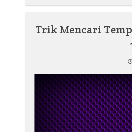
Trik Mencari Tempa