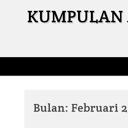
S
KUMPULAN 
k
i
p
t
o
c
o
n
t
e
n
t
Bulan:
Februari 