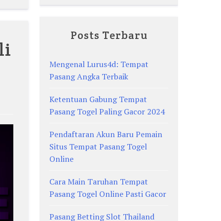
Posts Terbaru
li
Mengenal Lurus4d: Tempat
Pasang Angka Terbaik
Ketentuan Gabung Tempat
Pasang Togel Paling Gacor 2024
Pendaftaran Akun Baru Pemain
Situs Tempat Pasang Togel
Online
Cara Main Taruhan Tempat
Pasang Togel Online Pasti Gacor
Pasang Betting Slot Thailand