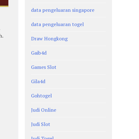
data pengeluaran singapore
data pengeluaran togel
a
h.
Draw Hongkong
Gaib4d
Games Slot
Gila4d
Gohtogel
Judi Online
Judi Slot
Judi Togel