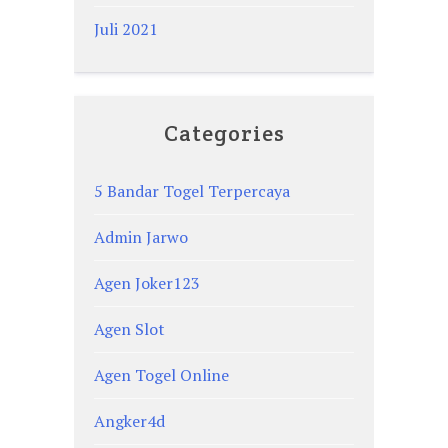
Juli 2021
Categories
5 Bandar Togel Terpercaya
Admin Jarwo
Agen Joker123
Agen Slot
Agen Togel Online
Angker4d