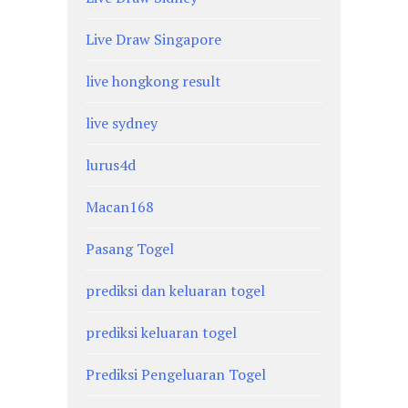
Live Draw Singapore
live hongkong result
live sydney
lurus4d
Macan168
Pasang Togel
prediksi dan keluaran togel
prediksi keluaran togel
Prediksi Pengeluaran Togel