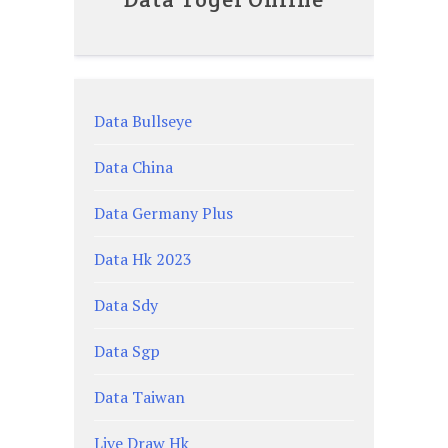
Data Bullseye
Data China
Data Germany Plus
Data Hk 2023
Data Sdy
Data Sgp
Data Taiwan
Live Draw Hk