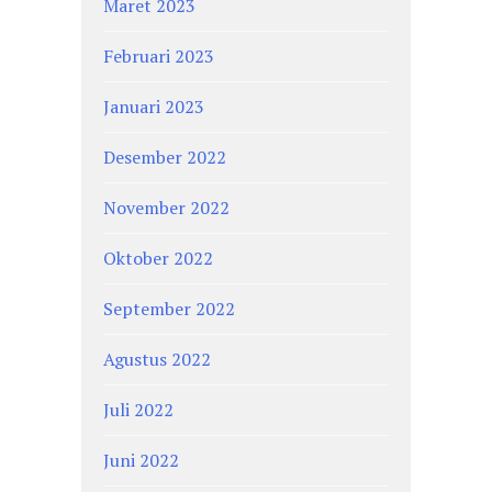
Maret 2023
Februari 2023
Januari 2023
Desember 2022
November 2022
Oktober 2022
September 2022
Agustus 2022
Juli 2022
Juni 2022