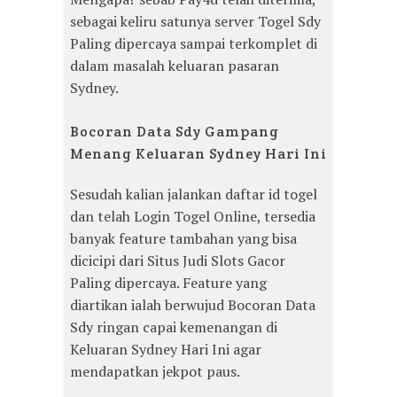
sebagai keliru satunya server Togel Sdy
Paling dipercaya sampai terkomplet di
dalam masalah keluaran pasaran
Sydney.
Bocoran Data Sdy Gampang
Menang Keluaran Sydney Hari Ini
Sesudah kalian jalankan daftar id togel
dan telah Login Togel Online, tersedia
banyak feature tambahan yang bisa
dicicipi dari Situs Judi Slots Gacor
Paling dipercaya. Feature yang
diartikan ialah berwujud Bocoran Data
Sdy ringan capai kemenangan di
Keluaran Sydney Hari Ini agar
mendapatkan jekpot paus.