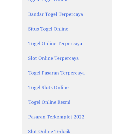
Bandar Togel Terpercaya
Situs Togel Online
Togel Online Terpercaya
Slot Online Terpercaya
Togel Pasaran Terpercaya
Togel Slots Online
Togel Online Resmi
Pasaran Terkomplet 2022
Slot Online Terbaik