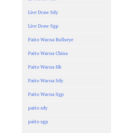
Live Draw Sdy
Live Draw Sgp
Paito Warna Bullseye
Paito Warna China
Paito Warna Hk
Paito Warna Sdy
Paito Warna Sgp
paito sdy
paito sgp