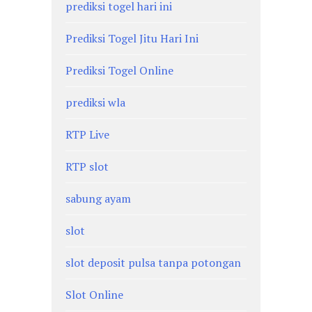
prediksi togel hari ini
Prediksi Togel Jitu Hari Ini
Prediksi Togel Online
prediksi wla
RTP Live
RTP slot
sabung ayam
slot
slot deposit pulsa tanpa potongan
Slot Online