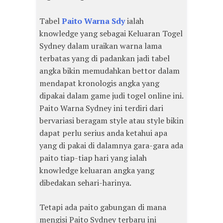
Tabel
Paito Warna Sdy
ialah
knowledge yang sebagai Keluaran Togel
Sydney dalam uraikan warna lama
terbatas yang di padankan jadi tabel
angka bikin memudahkan bettor dalam
mendapat kronologis angka yang
dipakai dalam game judi togel online ini.
Paito Warna Sydney ini terdiri dari
bervariasi beragam style atau style bikin
dapat perlu serius anda ketahui apa
yang di pakai di dalamnya gara-gara ada
paito tiap-tiap hari yang ialah
knowledge keluaran angka yang
dibedakan sehari-harinya.
Tetapi ada paito gabungan di mana
mengisi Paito Sydney terbaru ini