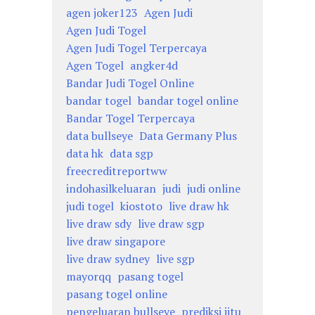
agen joker123
Agen Judi
Agen Judi Togel
Agen Judi Togel Terpercaya
Agen Togel
angker4d
Bandar Judi Togel Online
bandar togel
bandar togel online
Bandar Togel Terpercaya
data bullseye
Data Germany Plus
data hk
data sgp
freecreditreportww
indohasilkeluaran
judi
judi online
judi togel
kiostoto
live draw hk
live draw sdy
live draw sgp
live draw singapore
live draw sydney
live sgp
mayorqq
pasang togel
pasang togel online
pengeluaran bullseye
prediksi jitu