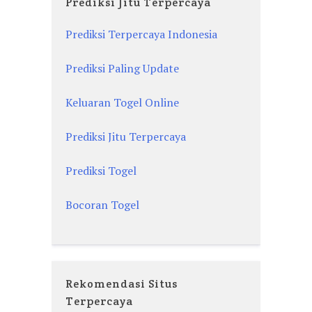
Prediksi Jitu Terpercaya
Prediksi Terpercaya Indonesia
Prediksi Paling Update
Keluaran Togel Online
Prediksi Jitu Terpercaya
Prediksi Togel
Bocoran Togel
Rekomendasi Situs
Terpercaya