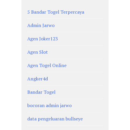
5 Bandar Togel Terpercaya
Admin Jarwo
Agen Joker123
Agen Slot
Agen Togel Online
Angker4d
Bandar Togel
bocoran admin jarwo
data pengeluaran bullseye