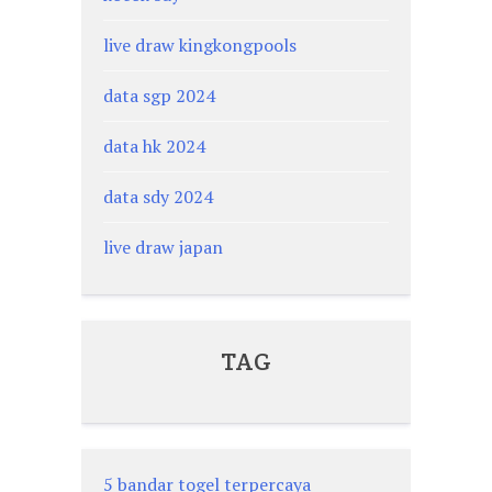
live draw kingkongpools
data sgp 2024
data hk 2024
data sdy 2024
live draw japan
TAG
5 bandar togel terpercaya