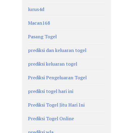
lurus4d
Macan168
Pasang Togel
prediksi dan keluaran togel
prediksi keluaran togel
Prediksi Pengeluaran Togel
prediksi togel hari ini
Prediksi Togel Jitu Hari Ini
Prediksi Togel Online
prediksi wla