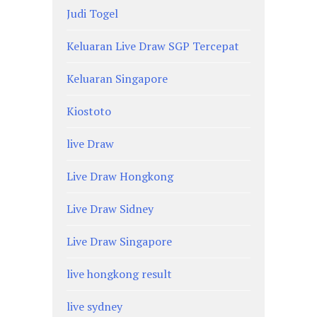
Judi Togel
Keluaran Live Draw SGP Tercepat
Keluaran Singapore
Kiostoto
live Draw
Live Draw Hongkong
Live Draw Sidney
Live Draw Singapore
live hongkong result
live sydney