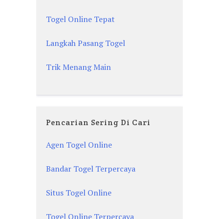
Togel Online Tepat
Langkah Pasang Togel
Trik Menang Main
Pencarian Sering Di Cari
Agen Togel Online
Bandar Togel Terpercaya
Situs Togel Online
Togel Online Terpercaya