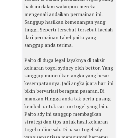
baik ini dalam walaupun mereka
mengenali andaikan permainan ini.
Sanggup hasilkan kemenangan yang
tinggi. Seperti tersebut tersebut faedah
dari permainan tabel paito yang
sanggup anda terima.
Paito di duga legal layaknya di taksir
keluaran togel sydney oleh bettor. Yang
sanggup munculkan angka yang besar
kesempatannya. Jadi angka juara hari ini
bikin bervariasi beragam pasaran. Di
mainkan Hingga anda tak perlu pusing
kembali untuk cari no togel yang lain.
Paito sdy ini sanggup membagikan
strategi dan tips untuk hasil keluaran
togel online sah. Di pasar togel sdy
yang senantiasa mempunyai bertemu