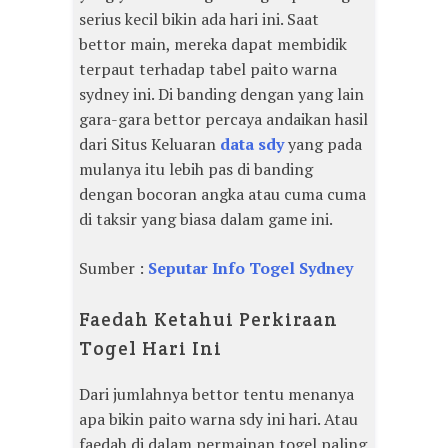
serius kecil bikin ada hari ini. Saat
bettor main, mereka dapat membidik
terpaut terhadap tabel paito warna
sydney ini. Di banding dengan yang lain
gara-gara bettor percaya andaikan hasil
dari Situs Keluaran
data sdy
yang pada
mulanya itu lebih pas di banding
dengan bocoran angka atau cuma cuma
di taksir yang biasa dalam game ini.
Sumber :
Seputar Info Togel Sydney
Faedah Ketahui Perkiraan
Togel Hari Ini
Dari jumlahnya bettor tentu menanya
apa bikin paito warna sdy ini hari. Atau
faedah di dalam permainan togel paling