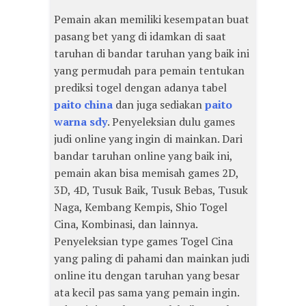
Pemain akan memiliki kesempatan buat
pasang bet yang di idamkan di saat
taruhan di bandar taruhan yang baik ini
yang permudah para pemain tentukan
prediksi togel dengan adanya tabel
paito china
dan juga sediakan
paito
warna sdy
. Penyeleksian dulu games
judi online yang ingin di mainkan. Dari
bandar taruhan online yang baik ini,
pemain akan bisa memisah games 2D,
3D, 4D, Tusuk Baik, Tusuk Bebas, Tusuk
Naga, Kembang Kempis, Shio Togel
Cina, Kombinasi, dan lainnya.
Penyeleksian type games Togel Cina
yang paling di pahami dan mainkan judi
online itu dengan taruhan yang besar
ata kecil pas sama yang pemain ingin.