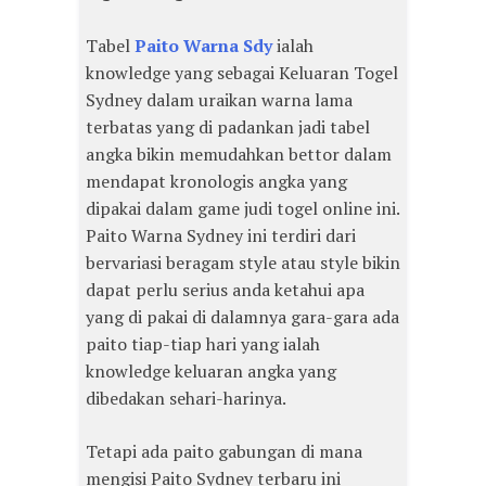
Tabel
Paito Warna Sdy
ialah
knowledge yang sebagai Keluaran Togel
Sydney dalam uraikan warna lama
terbatas yang di padankan jadi tabel
angka bikin memudahkan bettor dalam
mendapat kronologis angka yang
dipakai dalam game judi togel online ini.
Paito Warna Sydney ini terdiri dari
bervariasi beragam style atau style bikin
dapat perlu serius anda ketahui apa
yang di pakai di dalamnya gara-gara ada
paito tiap-tiap hari yang ialah
knowledge keluaran angka yang
dibedakan sehari-harinya.
Tetapi ada paito gabungan di mana
mengisi Paito Sydney terbaru ini