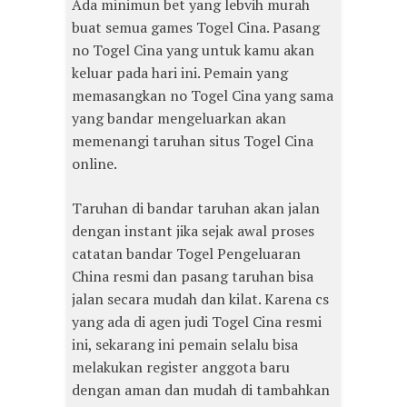
Ada minimun bet yang lebvih murah
buat semua games Togel Cina. Pasang
no Togel Cina yang untuk kamu akan
keluar pada hari ini. Pemain yang
memasangkan no Togel Cina yang sama
yang bandar mengeluarkan akan
memenangi taruhan situs Togel Cina
online.
Taruhan di bandar taruhan akan jalan
dengan instant jika sejak awal proses
catatan bandar Togel Pengeluaran
China resmi dan pasang taruhan bisa
jalan secara mudah dan kilat. Karena cs
yang ada di agen judi Togel Cina resmi
ini, sekarang ini pemain selalu bisa
melakukan register anggota baru
dengan aman dan mudah di tambahkan