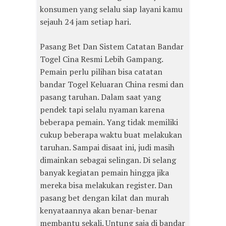
konsumen yang selalu siap layani kamu
sejauh 24 jam setiap hari.
Pasang Bet Dan Sistem Catatan Bandar
Togel Cina Resmi Lebih Gampang.
Pemain perlu pilihan bisa catatan
bandar Togel Keluaran China resmi dan
pasang taruhan. Dalam saat yang
pendek tapi selalu nyaman karena
beberapa pemain. Yang tidak memiliki
cukup beberapa waktu buat melakukan
taruhan. Sampai disaat ini, judi masih
dimainkan sebagai selingan. Di selang
banyak kegiatan pemain hingga jika
mereka bisa melakukan register. Dan
pasang bet dengan kilat dan murah
kenyataannya akan benar-benar
membantu sekali. Untung saja di bandar