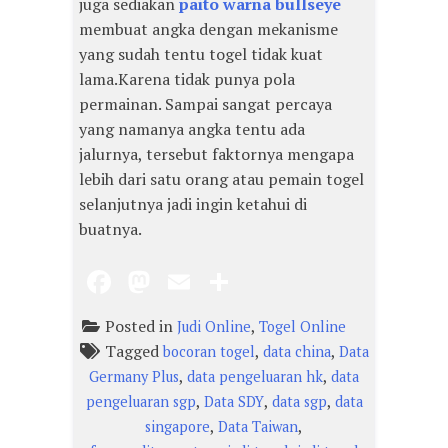
juga sediakan
paito warna bullseye
membuat angka dengan mekanisme
yang sudah tentu togel tidak kuat
lama.Karena tidak punya pola
permainan. Sampai sangat percaya
yang namanya angka tentu ada
jalurnya, tersebut faktornya mengapa
lebih dari satu orang atau pemain togel
selanjutnya jadi ingin ketahui di
buatnya.
Posted in
,
Judi Online
Togel Online
Tagged
,
,
bocoran togel
data china
Data
,
,
Germany Plus
data pengeluaran hk
data
,
,
,
pengeluaran sgp
Data SDY
data sgp
data
,
,
singapore
Data Taiwan