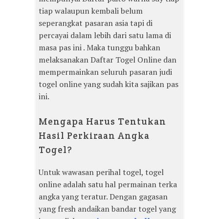
tiap walaupun kembali belum
seperangkat pasaran asia tapi di
percayai dalam lebih dari satu lama di
masa pas ini . Maka tunggu bahkan
melaksanakan Daftar Togel Online dan
mempermainkan seluruh pasaran judi
togel online yang sudah kita sajikan pas
ini.
Mengapa Harus Tentukan
Hasil Perkiraan Angka
Togel?
Untuk wawasan perihal togel, togel
online adalah satu hal permainan terka
angka yang teratur. Dengan gagasan
yang fresh andaikan bandar togel yang