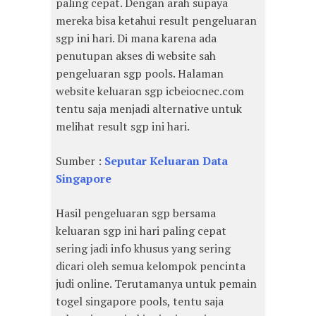
paling cepat. Dengan arah supaya
mereka bisa ketahui result pengeluaran
sgp ini hari. Di mana karena ada
penutupan akses di website sah
pengeluaran sgp pools. Halaman
website keluaran sgp icbeiocnec.com
tentu saja menjadi alternative untuk
melihat result sgp ini hari.
Sumber :
Seputar Keluaran Data
Singapore
Hasil pengeluaran sgp bersama
keluaran sgp ini hari paling cepat
sering jadi info khusus yang sering
dicari oleh semua kelompok pencinta
judi online. Terutamanya untuk pemain
togel singapore pools, tentu saja