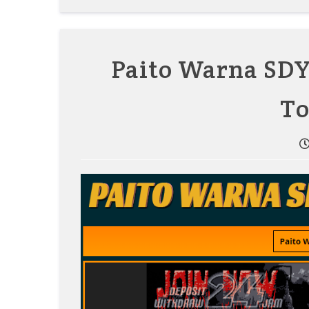
Paito Warna SDY
To