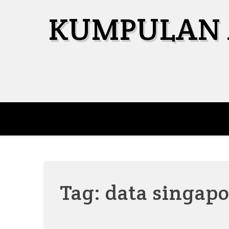
S
KUMPULAN 
k
i
p
t
o
c
o
n
t
e
n
t
Tag:
data singapo