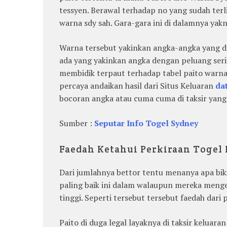
tessyen. Berawal terhadap no yang sudah terli
warna sdy sah. Gara-gara ini di dalamnya yak
Warna tersebut yakinkan angka-angka yang di 
ada yang yakinkan angka dengan peluang serius
membidik terpaut terhadap tabel paito warna 
percaya andaikan hasil dari Situs Keluaran
da
bocoran angka atau cuma cuma di taksir yang 
Sumber :
Seputar Info Togel Sydney
Faedah Ketahui Perkiraan Togel 
Dari jumlahnya bettor tentu menanya apa biki
paling baik ini dalam walaupun mereka meng
tinggi. Seperti tersebut tersebut faedah dar
Paito di duga legal layaknya di taksir kelua