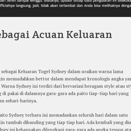
ebagai Acuan Keluaran
 sebagai Keluaran Togel Sydney dalam uraikan warna lama
 bikin memudahkan bettor dalam mendapat kronologis angka ya
o Warna Sydney ini terdiri dari bervariasi beragam style atau st
g di pakai di dalamnya gara-gara ada paito tiap-tiap hari yang
n sehari-harinya.
aito Sydney terbaru ini memadankan seluruh hari dalam satu
in tambah dibanding yang tiap tiap hari. Ada kembali yang di
ney ini kebanyakan dilengkapi gara-gara ada angka tesson at