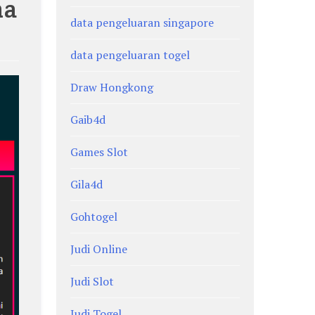
na
data pengeluaran singapore
data pengeluaran togel
Draw Hongkong
Gaib4d
Games Slot
Gila4d
Gohtogel
Judi Online
Judi Slot
Judi Togel