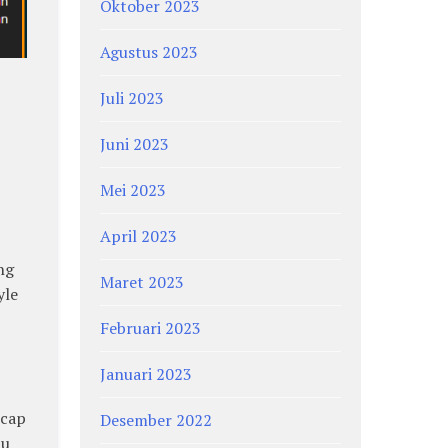
Oktober 2023
Agustus 2023
Juli 2023
Juni 2023
Mei 2023
April 2023
ng
Maret 2023
yle
Februari 2023
Januari 2023
ucap
Desember 2022
au