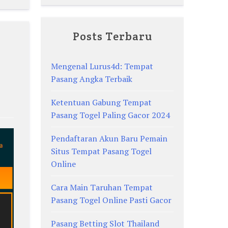
Posts Terbaru
Mengenal Lurus4d: Tempat
Pasang Angka Terbaik
Ketentuan Gabung Tempat
Pasang Togel Paling Gacor 2024
Pendaftaran Akun Baru Pemain
Situs Tempat Pasang Togel
Online
Cara Main Taruhan Tempat
Pasang Togel Online Pasti Gacor
Pasang Betting Slot Thailand