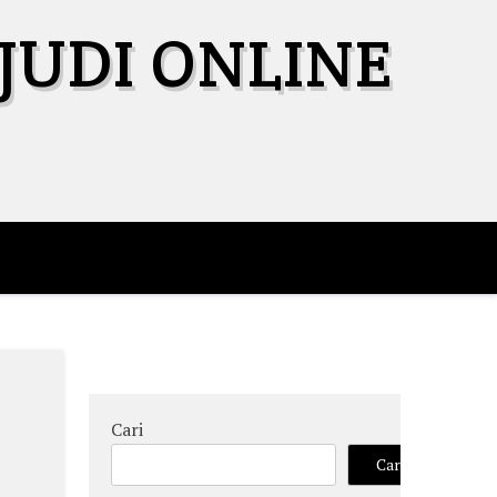
UDI ONLINE
Cari
Cari