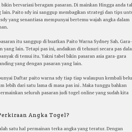
i bikin bervariasi beragam pasaran. Di mainkan Hingga anda ta
 lain. Paito sdy ini sanggup membagikan strategi dan tips unt
gel sdy yang senantiasa mempunyai bertemu wajah angka dalam
nan.
 pasaran itu sanggup di buatkan Paito Warna Sydney Sah. Gara-
ang lain. Tetapi pas ini, andaikan di telusuri secara pas dal
anyak di temui itu. Yakni tabel bikin pasaran asia gara-gara
anding yang dengan pasaran yang lain.
unyai Daftar paito warna sdy tiap tiap walaupun kembali bel
am lebih dari satu lama di masa pas ini . Maka tunggu bahkan
mainkan seluruh pasaran judi togel online yang sudah kita
Perkiraan Angka Togel?
alah satu hal permainan terka angka yang teratur. Dengan