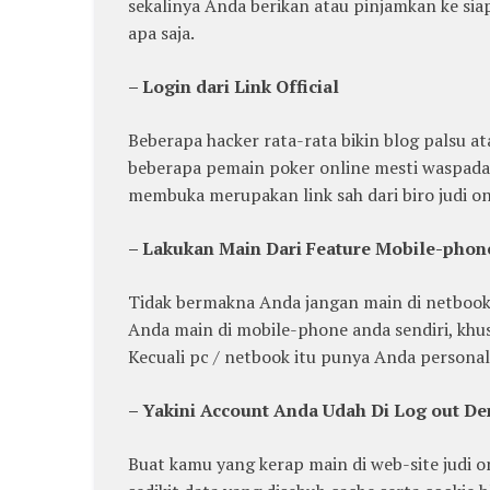
sekalinya Anda berikan atau pinjamkan ke siap
apa saja.
– Login dari Link Official
Beberapa hacker rata-rata bikin blog palsu a
beberapa pemain poker online mesti waspada 
membuka merupakan link sah dari biro judi on
– Lakukan Main Dari Feature Mobile-phon
Tidak bermakna Anda jangan main di netbook 
Anda main di mobile-phone anda sendiri, khu
Kecuali pc / netbook itu punya Anda personal 
– Yakini Account Anda Udah Di Log out De
Buat kamu yang kerap main di web-site judi o