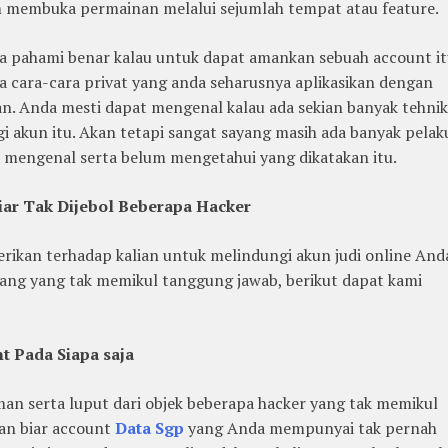
 membuka permainan melalui sejumlah tempat atau feature.
ta pahami benar kalau untuk dapat amankan sebuah account i
a cara-cara privat yang anda seharusnya aplikasikan dengan
an. Anda mesti dapat mengenal kalau ada sekian banyak tehnik
i akun itu. Akan tetapi sangat sayang masih ada banyak pelak
m mengenal serta belum mengetahui yang dikatakan itu.
iar Tak Dijebol Beberapa Hacker
erikan terhadap kalian untuk melindungi akun judi online And
ang yang tak memikul tanggung jawab, berikut dapat kami
t Pada Siapa saja
an serta luput dari objek beberapa hacker yang tak memikul
an biar account
Data Sgp
yang Anda mempunyai tak pernah