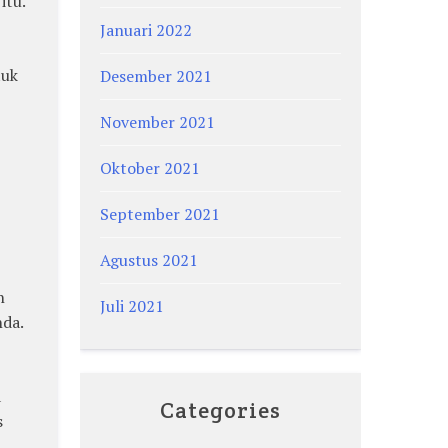
itu.
Januari 2022
tuk
Desember 2021
November 2021
Oktober 2021
September 2021
Agustus 2021
n
Juli 2021
nda.
a
Categories
s