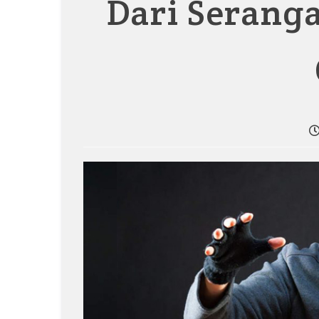
Dari Seranga