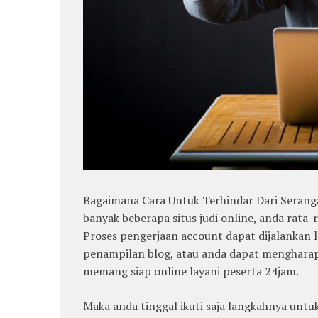
Bagaimana Cara Untuk Terhindar Dari Serang
banyak beberapa situs judi online, anda rata
Proses pengerjaan account dapat dijalankan 
penampilan blog, atau anda dapat mengharap 
memang siap online layani peserta 24jam.
Maka anda tinggal ikuti saja langkahnya unt