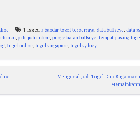
Tagged
,
,
line
5 bandar togel terpercaya
data bullseye
data s
,
,
,
,
keluaran
judi
judi online
pengeluaran bullseye
tempat pasang toge
,
,
,
ng
togel online
togel singapore
togel sydney
line
Mengenal Judi Togel Dan Bagaimana
Memainkann