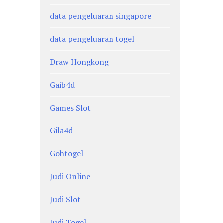
data pengeluaran singapore
data pengeluaran togel
Draw Hongkong
Gaib4d
Games Slot
Gila4d
Gohtogel
Judi Online
Judi Slot
Judi Togel