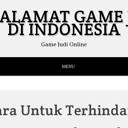
ALAMAT GAME J
DI INDONESIA
Game Judi Online
MENU
ra Untuk Terhinda