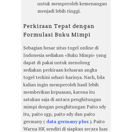
untuk memperoleh kemenangan
menjadi lebih tinggi.
Perkiraan Tepat dengan
Formulasi Buku Mimpi
Sebagian besar situs togel online di
Indonesia sediakan «Buku Mimpi» yang
dapat di pakai untuk menolong
sediakan perkiraan keluaran angka
togel terkini sehari-harinya. Nach, bila
kalian ingin memperoleh hasil lebih
memberikan kepuasan, karena itu
satukan saja di antara penghitungan
mimpi dengan penghitungan Paito sdy
itu, paito sgp, paito sdy dan paito
germany (
data germany plus
). Paito
Warna HK sendiri di siapkan secara luas