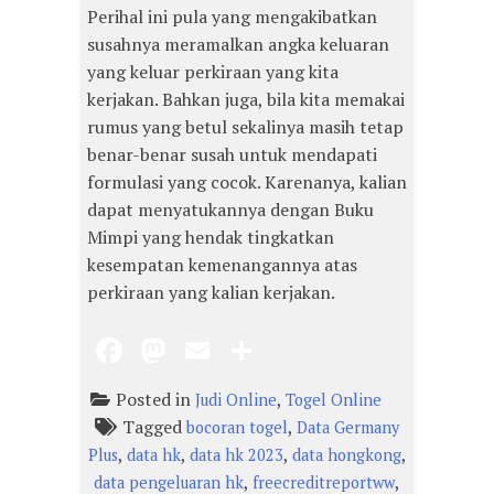
Perihal ini pula yang mengakibatkan
susahnya meramalkan angka keluaran
yang keluar perkiraan yang kita
kerjakan. Bahkan juga, bila kita memakai
rumus yang betul sekalinya masih tetap
benar-benar susah untuk mendapati
formulasi yang cocok. Karenanya, kalian
dapat menyatukannya dengan Buku
Mimpi yang hendak tingkatkan
kesempatan kemenangannya atas
perkiraan yang kalian kerjakan.
Posted in
,
Judi Online
Togel Online
Tagged
,
bocoran togel
Data Germany
,
,
,
,
Plus
data hk
data hk 2023
data hongkong
,
,
data pengeluaran hk
freecreditreportww