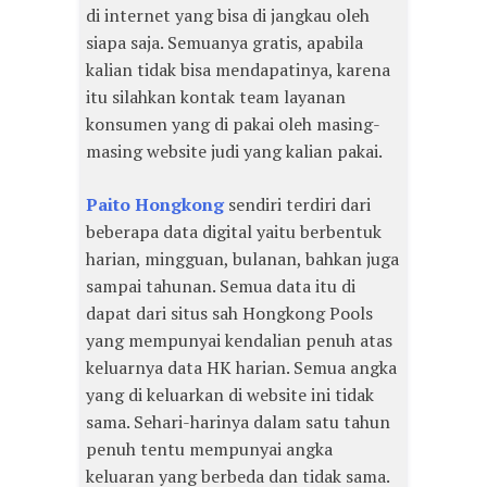
di internet yang bisa di jangkau oleh
siapa saja. Semuanya gratis, apabila
kalian tidak bisa mendapatinya, karena
itu silahkan kontak team layanan
konsumen yang di pakai oleh masing-
masing website judi yang kalian pakai.
Paito Hongkong
sendiri terdiri dari
beberapa data digital yaitu berbentuk
harian, mingguan, bulanan, bahkan juga
sampai tahunan. Semua data itu di
dapat dari situs sah Hongkong Pools
yang mempunyai kendalian penuh atas
keluarnya data HK harian. Semua angka
yang di keluarkan di website ini tidak
sama. Sehari-harinya dalam satu tahun
penuh tentu mempunyai angka
keluaran yang berbeda dan tidak sama.