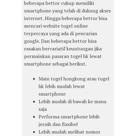
beberapa bettor cukup memiliki
smartphone yang telah di dukung akses
internet. Hingga beberapa bettor bisa
mencari website togel online
terpercaya yang ada di pencarian
google. Dan beberapa bettor bisa
rasakan bervariatif keuntungan jika
permainkan pasaran togel hk lewat
smartphone sebagai berikut.
Main togel hongkong atau togel
hk lebih mudah lewat
smartphone
Lebih mudah di bawah ke mana
saja
Performa smartphone lebih
jernih dan flaxibel
Lebih mudah melihat nomor