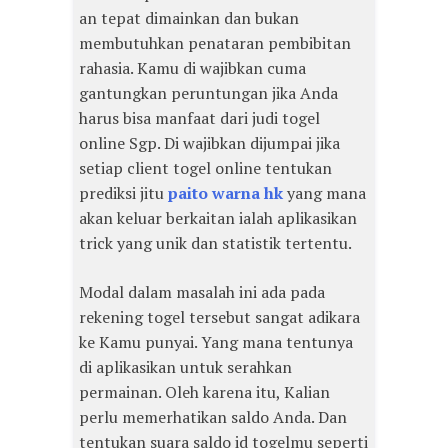
an tepat dimainkan dan bukan
membutuhkan penataran pembibitan
rahasia. Kamu di wajibkan cuma
gantungkan peruntungan jika Anda
harus bisa manfaat dari judi togel
online Sgp. Di wajibkan dijumpai jika
setiap client togel online tentukan
prediksi jitu
paito warna hk
yang mana
akan keluar berkaitan ialah aplikasikan
trick yang unik dan statistik tertentu.
Modal dalam masalah ini ada pada
rekening togel tersebut sangat adikara
ke Kamu punyai. Yang mana tentunya
di aplikasikan untuk serahkan
permainan. Oleh karena itu, Kalian
perlu memerhatikan saldo Anda. Dan
tentukan suara saldo id togelmu seperti