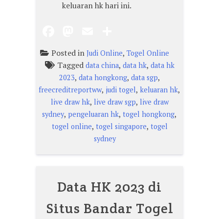
keluaran hk hari ini.
Posted in
,
Judi Online
Togel Online
Tagged
,
,
data china
data hk
data hk
,
,
,
2023
data hongkong
data sgp
,
,
,
freecreditreportww
judi togel
keluaran hk
,
,
live draw hk
live draw sgp
live draw
,
,
,
sydney
pengeluaran hk
togel hongkong
,
,
togel online
togel singapore
togel
sydney
Data HK 2023 di
Situs Bandar Togel