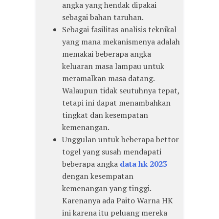
angka yang hendak dipakai
sebagai bahan taruhan.
Sebagai fasilitas analisis teknikal
yang mana mekanismenya adalah
memakai beberapa angka
keluaran masa lampau untuk
meramalkan masa datang.
Walaupun tidak seutuhnya tepat,
tetapi ini dapat menambahkan
tingkat dan kesempatan
kemenangan.
Unggulan untuk beberapa bettor
togel yang susah mendapati
beberapa angka
data hk 2023
dengan kesempatan
kemenangan yang tinggi.
Karenanya ada Paito Warna HK
ini karena itu peluang mereka