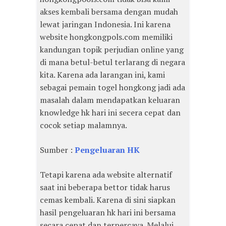
akses kembali bersama dengan mudah
lewat jaringan Indonesia. Ini karena
website hongkongpols.com memiliki
kandungan topik perjudian online yang
di mana betul-betul terlarang di negara
kita. Karena ada larangan ini, kami
sebagai pemain togel hongkong jadi ada
masalah dalam mendapatkan keluaran
knowledge hk hari ini secera cepat dan
cocok setiap malamnya.
Sumber :
Pengeluaran HK
Tetapi karena ada website alternatif
saat ini beberapa bettor tidak harus
cemas kembali. Karena di sini siapkan
hasil pengeluaran hk hari ini bersama
secara cepat dan terpercaya. Melalui