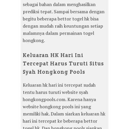
sebagai bahan dalam menghasilkan
prediksi tepat. Sampai bersama dengan
begitu beberapa bettor togel hk bisa
dengan mudah raih keuntungan setiap
malamnya dalam permainan togel
hongkong.
Keluaran HK Hari Ini
Tercepat Harus Turuti Situs
Syah Hongkong Pools
Keluaran hk hari ini tercepat sudah
tentu harus turuti website syah
hongkongpools.com. Karena hanya
website hongkong pools ini yang
memiliki hak. Dalam siarkan keluaran hk
hari ini tercepat ke beberapa bettor
togel hk. Dan hongkong pools siapkan