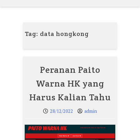
Tag:
data hongkong
Peranan Paito
Warna HK yang
Harus Kalian Tahu
28/12/2022
admin