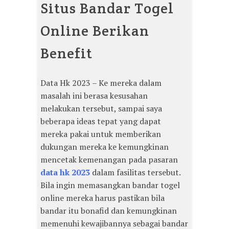
Situs Bandar Togel
Online Berikan
Benefit
Data Hk 2023 – Ke mereka dalam
masalah ini berasa kesusahan
melakukan tersebut, sampai saya
beberapa ideas tepat yang dapat
mereka pakai untuk memberikan
dukungan mereka ke kemungkinan
mencetak kemenangan pada pasaran
data hk
2023
dalam fasilitas tersebut.
Bila ingin memasangkan bandar togel
online mereka harus pastikan bila
bandar itu bonafid dan kemungkinan
memenuhi kewajibannya sebagai bandar