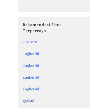
Rekomendasi Situs
Terpercaya
kiostoto
angker4d
angker4d
angker4d
angker4d
gaib4d