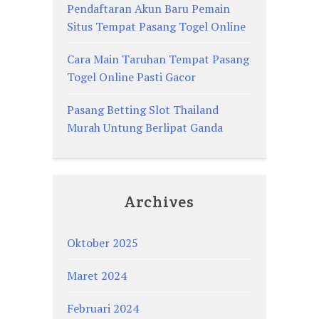
Pendaftaran Akun Baru Pemain
Situs Tempat Pasang Togel Online
Cara Main Taruhan Tempat Pasang
Togel Online Pasti Gacor
Pasang Betting Slot Thailand
Murah Untung Berlipat Ganda
Archives
Oktober 2025
Maret 2024
Februari 2024