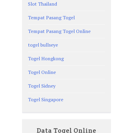
Slot Thailand
Tempat Pasang Togel
Tempat Pasang Togel Online
togel bullseye
Togel Hongkong
Togel Online
Togel Sidney
Togel Singapore
Data Togel Online