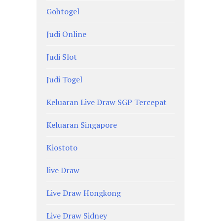
Gohtogel
Judi Online
Judi Slot
Judi Togel
Keluaran Live Draw SGP Tercepat
Keluaran Singapore
Kiostoto
live Draw
Live Draw Hongkong
Live Draw Sidney