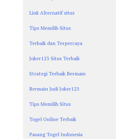
Link Alternatif situs
Tips Memilih Situs
Terbaik dan Terpercaya
Joker123 Situs Terbaik
Strategi Terbaik Bermain
Bermain Judi Joker123
Tips Memilih Situs
Togel Online Terbaik
Pasang Togel Indonesia