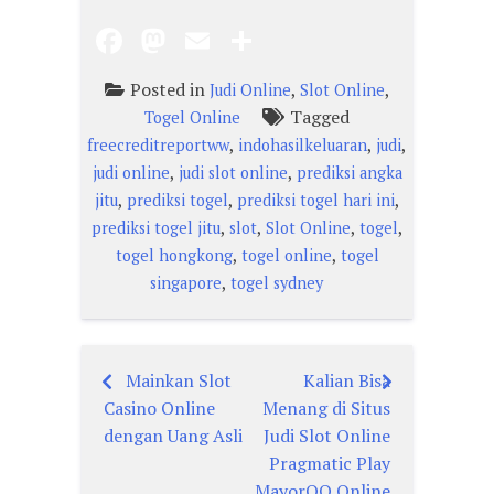
Posted in
,
,
Judi Online
Slot Online
Tagged
Togel Online
,
,
,
freecreditreportww
indohasilkeluaran
judi
,
,
judi online
judi slot online
prediksi angka
,
,
,
jitu
prediksi togel
prediksi togel hari ini
,
,
,
,
prediksi togel jitu
slot
Slot Online
togel
,
,
togel hongkong
togel online
togel
,
singapore
togel sydney
Mainkan Slot
Kalian Bisa
N
Casino Online
Menang di Situs
a
dengan Uang Asli
Judi Slot Online
Pragmatic Play
v
MayorQQ Online