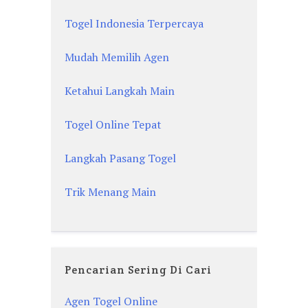
Togel Indonesia Terpercaya
Mudah Memilih Agen
Ketahui Langkah Main
Togel Online Tepat
Langkah Pasang Togel
Trik Menang Main
Pencarian Sering Di Cari
Agen Togel Online