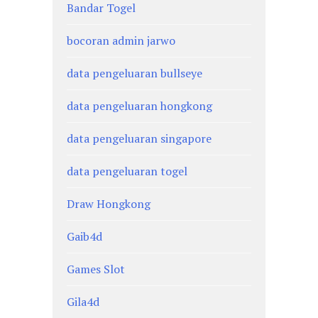
Bandar Togel
bocoran admin jarwo
data pengeluaran bullseye
data pengeluaran hongkong
data pengeluaran singapore
data pengeluaran togel
Draw Hongkong
Gaib4d
Games Slot
Gila4d