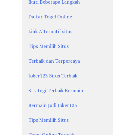
Ikuti Beberapa Langkah
Daftar Togel Online
Link Alternatif situs
Tips Memilih Situs
Terbaik dan Terpercaya
Joker123 Situs Terbaik
Strategi Terbaik Bermain
Bermain Judi Joker123
Tips Memilih Situs
Togel Online Terbaik