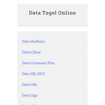
Data Togel Online
Data Bullseye
Data China
Data Germany Plus
Data Hk 2023
Data Sdy
Data Sgp