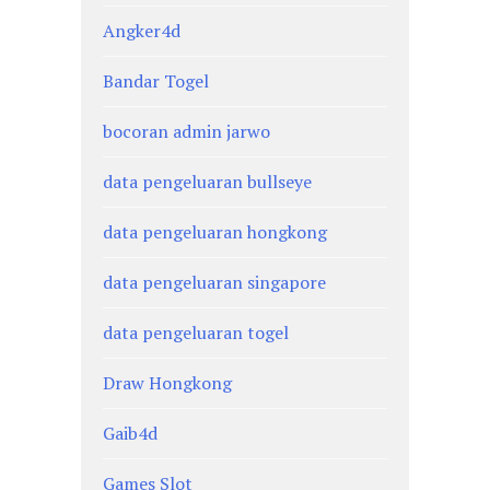
Angker4d
Bandar Togel
bocoran admin jarwo
data pengeluaran bullseye
data pengeluaran hongkong
data pengeluaran singapore
data pengeluaran togel
Draw Hongkong
Gaib4d
Games Slot