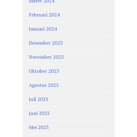
Maret 2024
Februari 2024
Januari 2024
Desember 2023
November 2023
Oktober 2023
Agustus 2023
Juli 2023
Juni 2023
Mei 2023