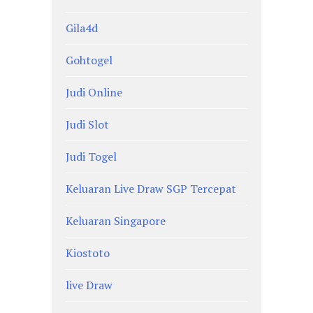
Gila4d
Gohtogel
Judi Online
Judi Slot
Judi Togel
Keluaran Live Draw SGP Tercepat
Keluaran Singapore
Kiostoto
live Draw