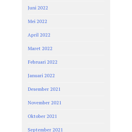
Juni 2022
Mei 2022
April 2022
Maret 2022
Februari 2022
Januari 2022
Desember 2021
November 2021
Oktober 2021
September 2021