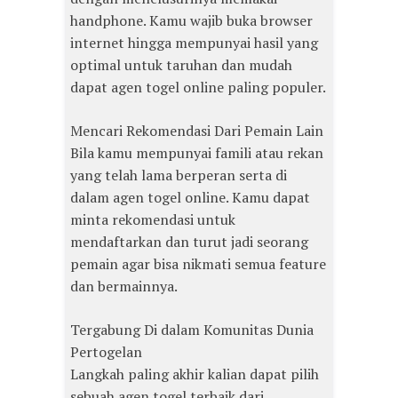
handphone. Kamu wajib buka browser
internet hingga mempunyai hasil yang
optimal untuk taruhan dan mudah
dapat agen togel online paling populer.
Mencari Rekomendasi Dari Pemain Lain
Bila kamu mempunyai famili atau rekan
yang telah lama berperan serta di
dalam agen togel online. Kamu dapat
minta rekomendasi untuk
mendaftarkan dan turut jadi seorang
pemain agar bisa nikmati semua feature
dan bermainnya.
Tergabung Di dalam Komunitas Dunia
Pertogelan
Langkah paling akhir kalian dapat pilih
sebuah agen togel terbaik dari