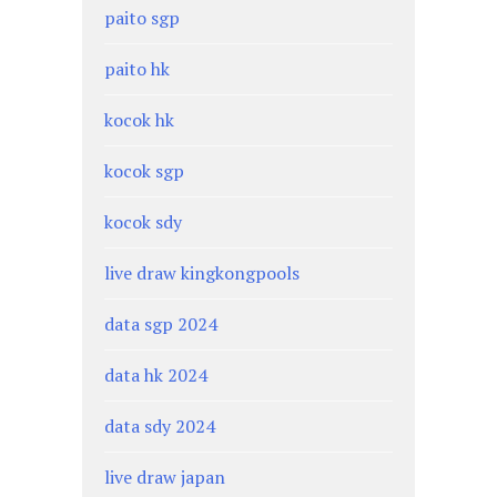
paito sgp
paito hk
kocok hk
kocok sgp
kocok sdy
live draw kingkongpools
data sgp 2024
data hk 2024
data sdy 2024
live draw japan