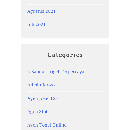
Agustus 2021
Juli 2021
Categories
5 Bandar Togel Terpercaya
Admin Jarwo
Agen Joker123
Agen Slot
Agen Togel Online