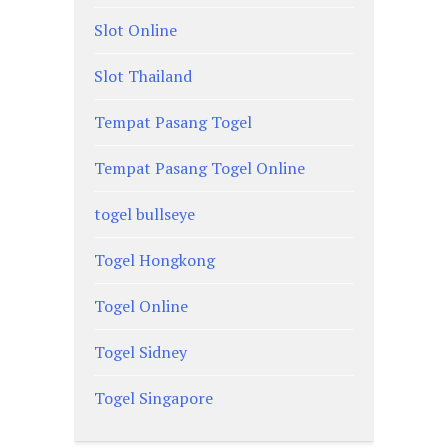
Slot Online
Slot Thailand
Tempat Pasang Togel
Tempat Pasang Togel Online
togel bullseye
Togel Hongkong
Togel Online
Togel Sidney
Togel Singapore