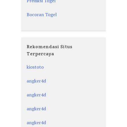
Prediksi Togel
Bocoran Togel
Rekomendasi Situs
Terpercaya
kiostoto
angker4d
angker4d
angker4d
angker4d