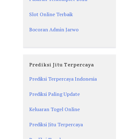
Slot Online Terbaik
Bocoran Admin Jarwo
Prediksi Jitu Terpercaya
Prediksi Terpercaya Indonesia
Prediksi Paling Update
Keluaran Togel Online
Prediksi Jitu Terpercaya