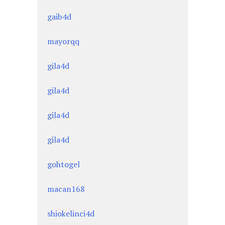
gaib4d
mayorqq
gila4d
gila4d
gila4d
gila4d
gohtogel
macan168
shiokelinci4d