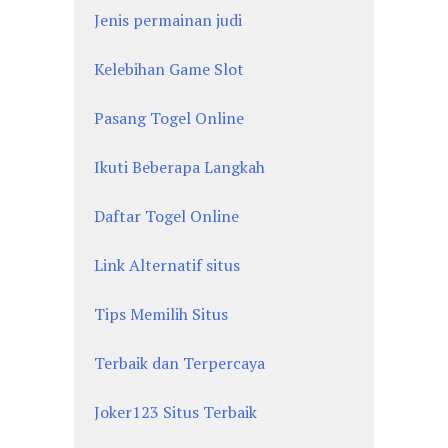
Jenis permainan judi
Kelebihan Game Slot
Pasang Togel Online
Ikuti Beberapa Langkah
Daftar Togel Online
Link Alternatif situs
Tips Memilih Situs
Terbaik dan Terpercaya
Joker123 Situs Terbaik