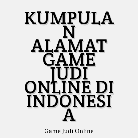
S
KUMPULA
k
i
N
p
t
ALAMAT
o
c
GAME
o
JUDI
n
t
ONLINE DI
e
n
INDONESI
t
A
Game Judi Online