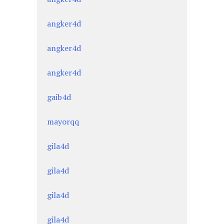
angker4d
angker4d
angker4d
gaib4d
mayorqq
gila4d
gila4d
gila4d
gila4d