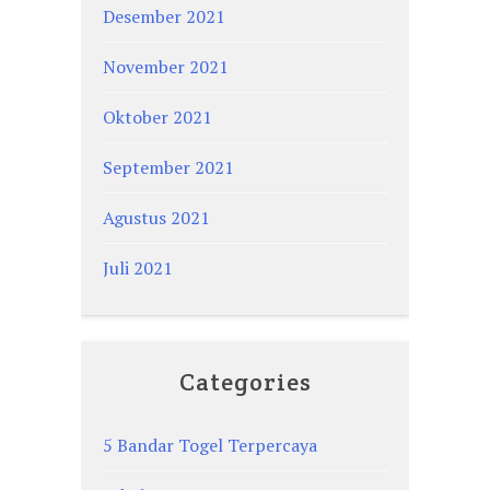
Desember 2021
November 2021
Oktober 2021
September 2021
Agustus 2021
Juli 2021
Categories
5 Bandar Togel Terpercaya