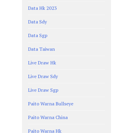
Data Hk 2023
Data Sdy
Data Sgp
Data Taiwan
Live Draw Hk
Live Draw Sdy
Live Draw Sgp
Paito Warna Bullseye
Paito Warna China
Paito Warna Hk