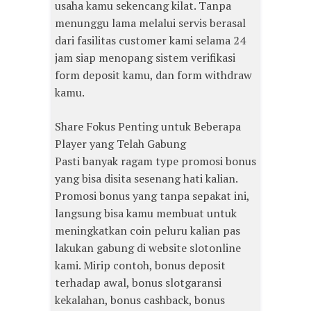
usaha kamu sekencang kilat. Tanpa
menunggu lama melalui servis berasal
dari fasilitas customer kami selama 24
jam siap menopang sistem verifikasi
form deposit kamu, dan form withdraw
kamu.
Share Fokus Penting untuk Beberapa
Player yang Telah Gabung
Pasti banyak ragam type promosi bonus
yang bisa disita sesenang hati kalian.
Promosi bonus yang tanpa sepakat ini,
langsung bisa kamu membuat untuk
meningkatkan coin peluru kalian pas
lakukan gabung di website slotonline
kami. Mirip contoh, bonus deposit
terhadap awal, bonus slotgaransi
kekalahan, bonus cashback, bonus