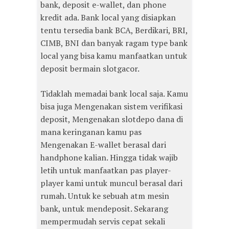
bank, deposit e-wallet, dan phone
kredit ada. Bank local yang disiapkan
tentu tersedia bank BCA, Berdikari, BRI,
CIMB, BNI dan banyak ragam type bank
local yang bisa kamu manfaatkan untuk
deposit bermain slotgacor.
Tidaklah memadai bank local saja. Kamu
bisa juga Mengenakan sistem verifikasi
deposit, Mengenakan slotdepo dana di
mana keringanan kamu pas
Mengenakan E-wallet berasal dari
handphone kalian. Hingga tidak wajib
letih untuk manfaatkan pas player-
player kami untuk muncul berasal dari
rumah. Untuk ke sebuah atm mesin
bank, untuk mendeposit. Sekarang
mempermudah servis cepat sekali