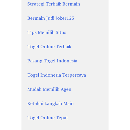
Strategi Terbaik Bermain
Bermain Judi Joker123
Tips Memilih Situs
Togel Online Terbaik
Pasang Togel Indonesia
Togel Indonesia Terpercaya
Mudah Memilih Agen
Ketahui Langkah Main
Togel Online Tepat