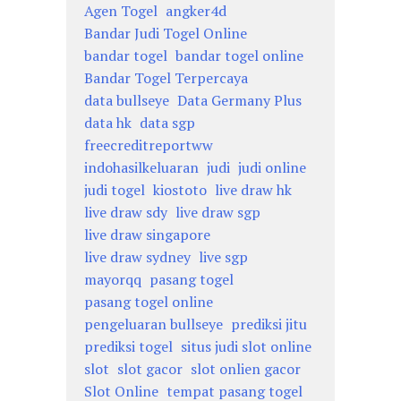
Agen Togel
angker4d
Bandar Judi Togel Online
bandar togel
bandar togel online
Bandar Togel Terpercaya
data bullseye
Data Germany Plus
data hk
data sgp
freecreditreportww
indohasilkeluaran
judi
judi online
judi togel
kiostoto
live draw hk
live draw sdy
live draw sgp
live draw singapore
live draw sydney
live sgp
mayorqq
pasang togel
pasang togel online
pengeluaran bullseye
prediksi jitu
prediksi togel
situs judi slot online
slot
slot gacor
slot onlien gacor
Slot Online
tempat pasang togel