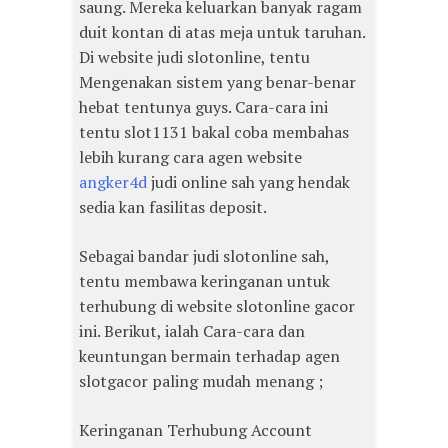
saung. Mereka keluarkan banyak ragam
duit kontan di atas meja untuk taruhan.
Di website judi slotonline, tentu
Mengenakan sistem yang benar-benar
hebat tentunya guys. Cara-cara ini
tentu slot1131 bakal coba membahas
lebih kurang cara agen website
angker4d
judi online sah yang hendak
sedia kan fasilitas deposit.
Sebagai bandar judi slotonline sah,
tentu membawa keringanan untuk
terhubung di website slotonline gacor
ini. Berikut, ialah Cara-cara dan
keuntungan bermain terhadap agen
slotgacor paling mudah menang ;
Keringanan Terhubung Account