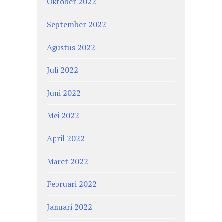
Oktober 2022
September 2022
Agustus 2022
Juli 2022
Juni 2022
Mei 2022
April 2022
Maret 2022
Februari 2022
Januari 2022