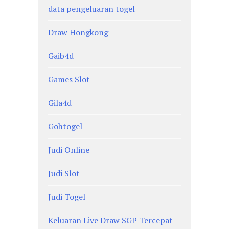
data pengeluaran togel
Draw Hongkong
Gaib4d
Games Slot
Gila4d
Gohtogel
Judi Online
Judi Slot
Judi Togel
Keluaran Live Draw SGP Tercepat