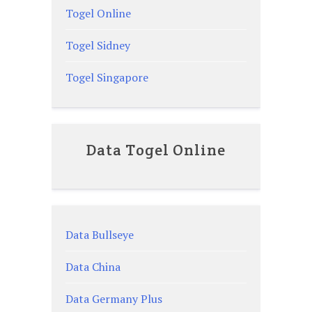
Togel Online
Togel Sidney
Togel Singapore
Data Togel Online
Data Bullseye
Data China
Data Germany Plus