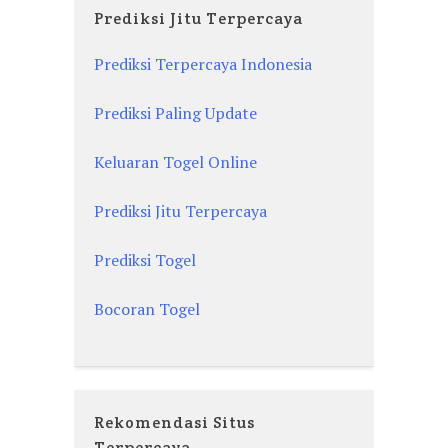
Prediksi Jitu Terpercaya
Prediksi Terpercaya Indonesia
Prediksi Paling Update
Keluaran Togel Online
Prediksi Jitu Terpercaya
Prediksi Togel
Bocoran Togel
Rekomendasi Situs
Terpercaya