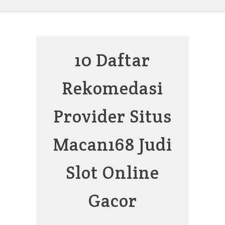
10 Daftar
Rekomedasi
Provider Situs
Macan168 Judi
Slot Online
Gacor