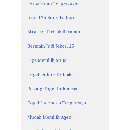
Terbaik dan Terpercaya
Joker123 Situs Terbaik
Strategi Terbaik Bermain
Bermain Judi Joker123
Tips Memilih Situs
Togel Online Terbaik
Pasang Togel Indonesia
Togel Indonesia Terpercaya
Mudah Memilih Agen