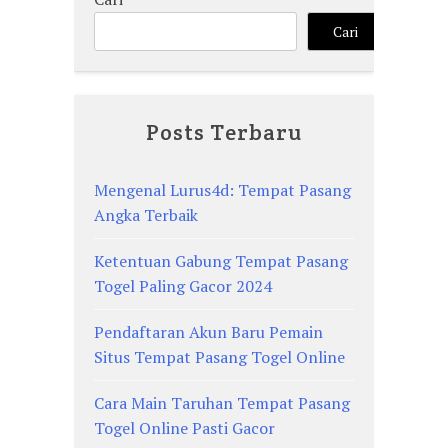
g
Cari
a
s
Posts Terbaru
i
p
Mengenal Lurus4d: Tempat Pasang
Angka Terbaik
o
Ketentuan Gabung Tempat Pasang
s
Togel Paling Gacor 2024
Pendaftaran Akun Baru Pemain
Situs Tempat Pasang Togel Online
Cara Main Taruhan Tempat Pasang
Togel Online Pasti Gacor