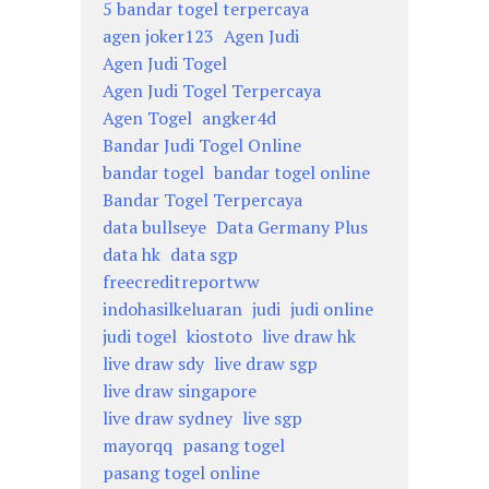
5 bandar togel terpercaya
agen joker123
Agen Judi
Agen Judi Togel
Agen Judi Togel Terpercaya
Agen Togel
angker4d
Bandar Judi Togel Online
bandar togel
bandar togel online
Bandar Togel Terpercaya
data bullseye
Data Germany Plus
data hk
data sgp
freecreditreportww
indohasilkeluaran
judi
judi online
judi togel
kiostoto
live draw hk
live draw sdy
live draw sgp
live draw singapore
live draw sydney
live sgp
mayorqq
pasang togel
pasang togel online