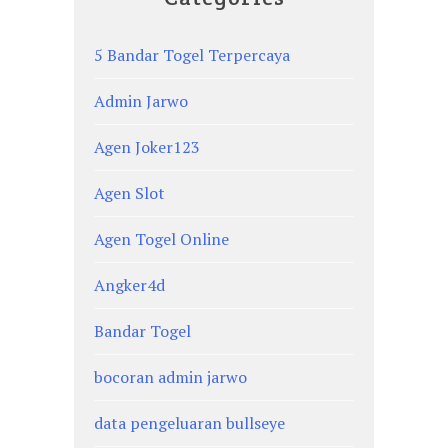
5 Bandar Togel Terpercaya
Admin Jarwo
Agen Joker123
Agen Slot
Agen Togel Online
Angker4d
Bandar Togel
bocoran admin jarwo
data pengeluaran bullseye