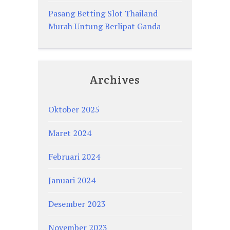
Pasang Betting Slot Thailand
Murah Untung Berlipat Ganda
Archives
Oktober 2025
Maret 2024
Februari 2024
Januari 2024
Desember 2023
November 2023