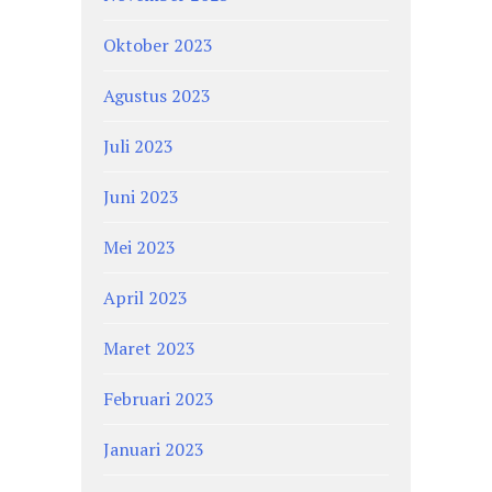
Oktober 2023
Agustus 2023
Juli 2023
Juni 2023
Mei 2023
April 2023
Maret 2023
Februari 2023
Januari 2023