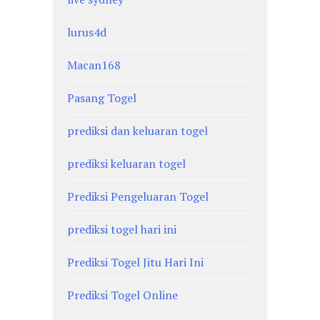
lurus4d
Macan168
Pasang Togel
prediksi dan keluaran togel
prediksi keluaran togel
Prediksi Pengeluaran Togel
prediksi togel hari ini
Prediksi Togel Jitu Hari Ini
Prediksi Togel Online