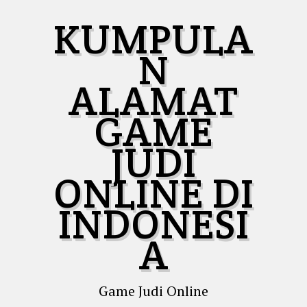
S
KUMPULA
k
i
N
p
t
ALAMAT
o
c
GAME
o
JUDI
n
t
ONLINE DI
e
n
INDONESI
t
A
Game Judi Online