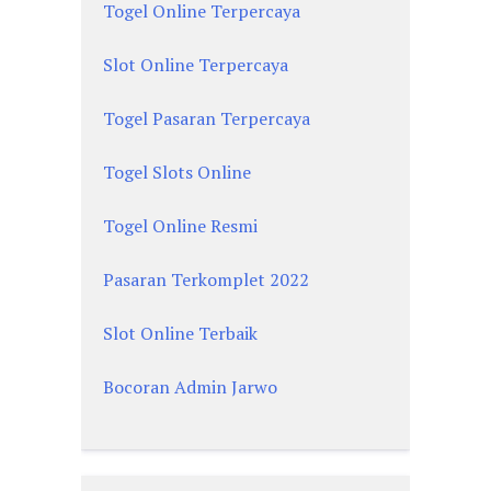
Togel Online Terpercaya
Slot Online Terpercaya
Togel Pasaran Terpercaya
Togel Slots Online
Togel Online Resmi
Pasaran Terkomplet 2022
Slot Online Terbaik
Bocoran Admin Jarwo