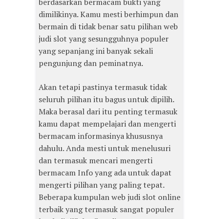
berdasarkan bermacam bukti yang
dimilikinya. Kamu mesti berhimpun dan
bermain di tidak benar satu pilihan web
judi slot yang sesungguhnya populer
yang sepanjang ini banyak sekali
pengunjung dan peminatnya.
Akan tetapi pastinya termasuk tidak
seluruh pilihan itu bagus untuk dipilih.
Maka berasal dari itu penting termasuk
kamu dapat mempelajari dan mengerti
bermacam informasinya khususnya
dahulu. Anda mesti untuk menelusuri
dan termasuk mencari mengerti
bermacam Info yang ada untuk dapat
mengerti pilihan yang paling tepat.
Beberapa kumpulan web judi slot online
terbaik yang termasuk sangat populer