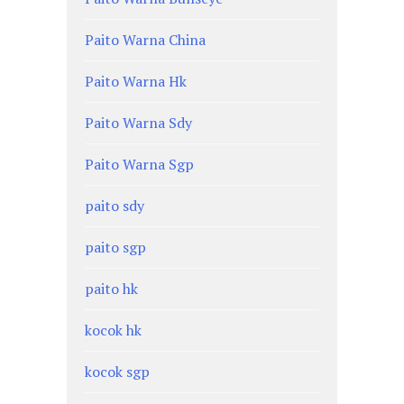
Paito Warna China
Paito Warna Hk
Paito Warna Sdy
Paito Warna Sgp
paito sdy
paito sgp
paito hk
kocok hk
kocok sgp