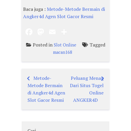
Baca juga :
Metode-Metode Bermain di
Angker4d Agen Slot Gacor Resmi
Posted in
Tagged
Slot Online
macan168
Metode-
Peluang Menag
N
Metode Bermain
Dari Situs Togel
a
di Angker4d Agen
Online
Slot Gacor Resmi
ANGKER4D
v
i
Cari