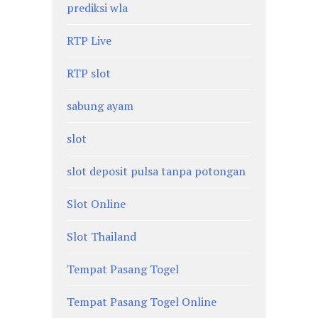
prediksi wla
RTP Live
RTP slot
sabung ayam
slot
slot deposit pulsa tanpa potongan
Slot Online
Slot Thailand
Tempat Pasang Togel
Tempat Pasang Togel Online