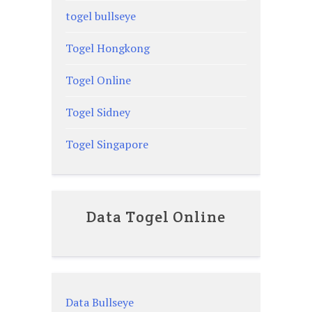
togel bullseye
Togel Hongkong
Togel Online
Togel Sidney
Togel Singapore
Data Togel Online
Data Bullseye