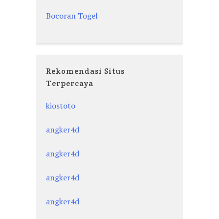
Bocoran Togel
Rekomendasi Situs
Terpercaya
kiostoto
angker4d
angker4d
angker4d
angker4d