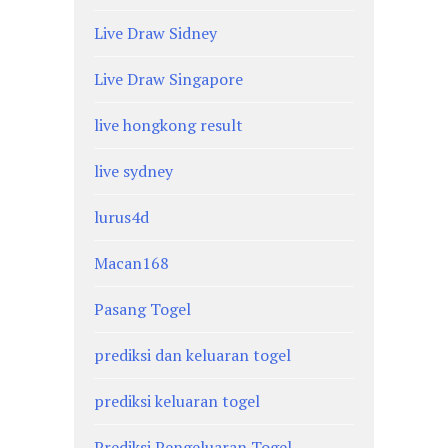
Live Draw Sidney
Live Draw Singapore
live hongkong result
live sydney
lurus4d
Macan168
Pasang Togel
prediksi dan keluaran togel
prediksi keluaran togel
Prediksi Pengeluaran Togel