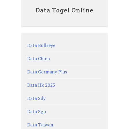
Data Togel Online
Data Bullseye
Data China
Data Germany Plus
Data Hk 2023
Data Sdy
Data Sgp
Data Taiwan