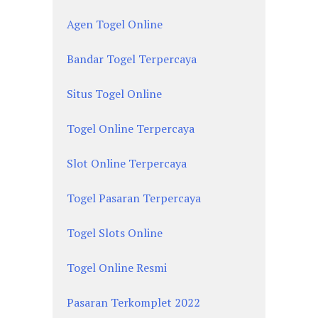
Agen Togel Online
Bandar Togel Terpercaya
Situs Togel Online
Togel Online Terpercaya
Slot Online Terpercaya
Togel Pasaran Terpercaya
Togel Slots Online
Togel Online Resmi
Pasaran Terkomplet 2022