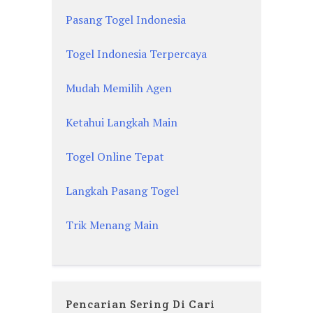
Pasang Togel Indonesia
Togel Indonesia Terpercaya
Mudah Memilih Agen
Ketahui Langkah Main
Togel Online Tepat
Langkah Pasang Togel
Trik Menang Main
Pencarian Sering Di Cari