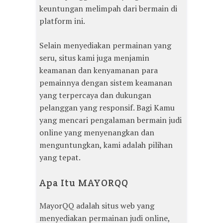
keuntungan melimpah dari bermain di
platform ini.
Selain menyediakan permainan yang
seru, situs kami juga menjamin
keamanan dan kenyamanan para
pemainnya dengan sistem keamanan
yang terpercaya dan dukungan
pelanggan yang responsif. Bagi Kamu
yang mencari pengalaman bermain judi
online yang menyenangkan dan
menguntungkan, kami adalah pilihan
yang tepat.
Apa Itu MAYORQQ
MayorQQ adalah situs web yang
menyediakan permainan judi online,