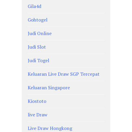
Gila4d
Gohtogel
Judi Online
Judi Slot
Judi Togel
Keluaran Live Draw SGP Tercepat
Keluaran Singapore
Kiostoto
live Draw
Live Draw Hongkong