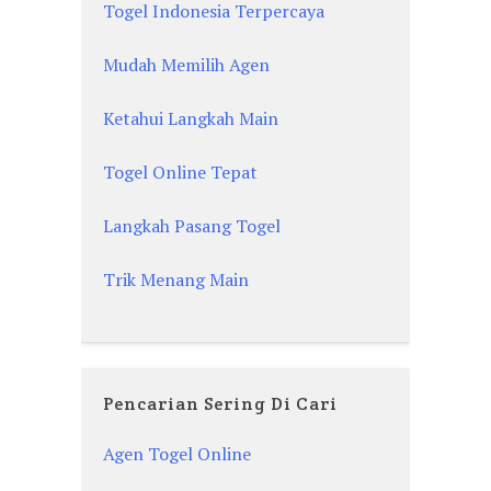
Togel Indonesia Terpercaya
Mudah Memilih Agen
Ketahui Langkah Main
Togel Online Tepat
Langkah Pasang Togel
Trik Menang Main
Pencarian Sering Di Cari
Agen Togel Online