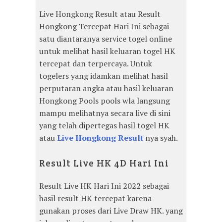
Live Hongkong Result atau Result
Hongkong Tercepat Hari Ini sebagai
satu diantaranya service togel online
untuk melihat hasil keluaran togel HK
tercepat dan terpercaya. Untuk
togelers yang idamkan melihat hasil
perputaran angka atau hasil keluaran
Hongkong Pools pools wla langsung
mampu melihatnya secara live di sini
yang telah dipertegas hasil togel HK
atau
Live Hongkong Result
nya syah.
Result Live HK 4D Hari Ini
Result Live HK Hari Ini 2022 sebagai
hasil result HK tercepat karena
gunakan proses dari Live Draw HK. yang