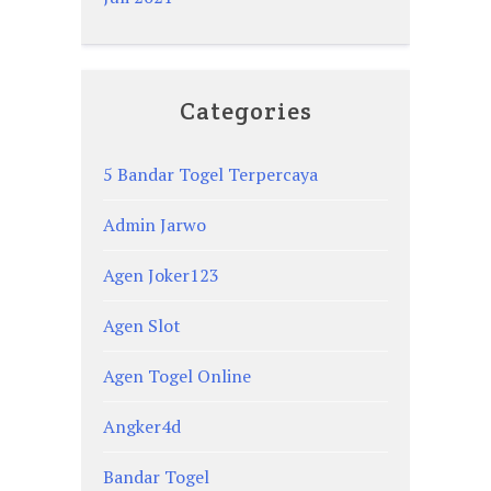
Categories
5 Bandar Togel Terpercaya
Admin Jarwo
Agen Joker123
Agen Slot
Agen Togel Online
Angker4d
Bandar Togel