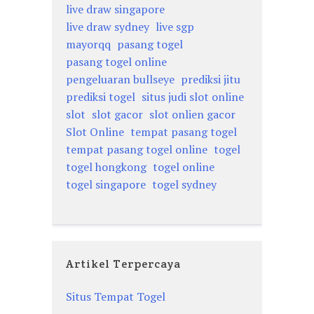
live draw singapore
live draw sydney
live sgp
mayorqq
pasang togel
pasang togel online
pengeluaran bullseye
prediksi jitu
prediksi togel
situs judi slot online
slot
slot gacor
slot onlien gacor
Slot Online
tempat pasang togel
tempat pasang togel online
togel
togel hongkong
togel online
togel singapore
togel sydney
Artikel Terpercaya
Situs Tempat Togel