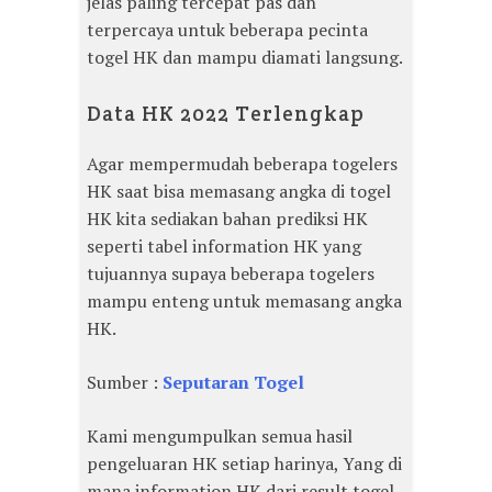
jelas paling tercepat pas dan
terpercaya untuk beberapa pecinta
togel HK dan mampu diamati langsung.
Data HK 2022 Terlengkap
Agar mempermudah beberapa togelers
HK saat bisa memasang angka di togel
HK kita sediakan bahan prediksi HK
seperti tabel information HK yang
tujuannya supaya beberapa togelers
mampu enteng untuk memasang angka
HK.
Sumber :
Seputaran Togel
Kami mengumpulkan semua hasil
pengeluaran HK setiap harinya, Yang di
mana information HK dari result togel