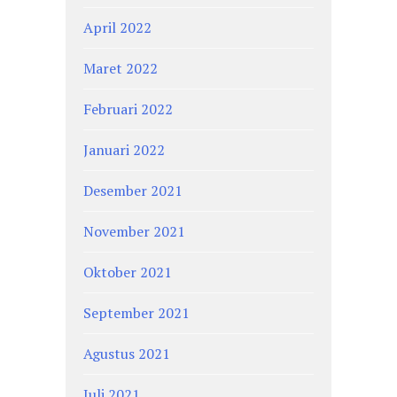
April 2022
Maret 2022
Februari 2022
Januari 2022
Desember 2021
November 2021
Oktober 2021
September 2021
Agustus 2021
Juli 2021