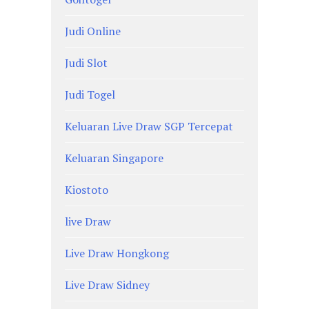
Judi Online
Judi Slot
Judi Togel
Keluaran Live Draw SGP Tercepat
Keluaran Singapore
Kiostoto
live Draw
Live Draw Hongkong
Live Draw Sidney