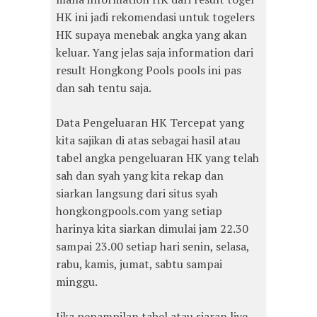
HK ini jadi rekomendasi untuk togelers
HK supaya menebak angka yang akan
keluar. Yang jelas saja information dari
result Hongkong Pools pools ini pas
dan sah tentu saja.
Data Pengeluaran HK Tercepat yang
kita sajikan di atas sebagai hasil atau
tabel angka pengeluaran HK yang telah
sah dan syah yang kita rekap dan
siarkan langsung dari situs syah
hongkongpools.com yang setiap
harinya kita siarkan dimulai jam 22.30
sampai 23.00 setiap hari senin, selasa,
rabu, kamis, jumat, sabtu sampai
minggu.
Jika penampilan tabel atau siaran live