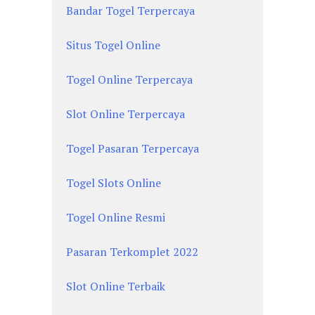
Bandar Togel Terpercaya
Situs Togel Online
Togel Online Terpercaya
Slot Online Terpercaya
Togel Pasaran Terpercaya
Togel Slots Online
Togel Online Resmi
Pasaran Terkomplet 2022
Slot Online Terbaik