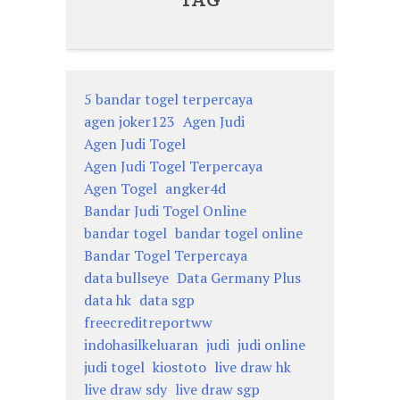
5 bandar togel terpercaya
agen joker123
Agen Judi
Agen Judi Togel
Agen Judi Togel Terpercaya
Agen Togel
angker4d
Bandar Judi Togel Online
bandar togel
bandar togel online
Bandar Togel Terpercaya
data bullseye
Data Germany Plus
data hk
data sgp
freecreditreportww
indohasilkeluaran
judi
judi online
judi togel
kiostoto
live draw hk
live draw sdy
live draw sgp