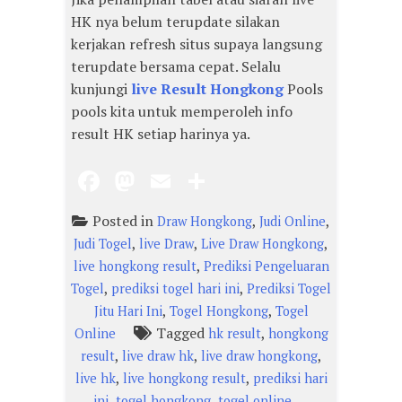
HK nya belum terupdate silakan
kerjakan refresh situs supaya langsung
terupdate bersama cepat. Selalu
kunjungi
live Result Hongkong
Pools
pools kita untuk memperoleh info
result HK setiap harinya ya.
Posted in
,
,
Draw Hongkong
Judi Online
,
,
,
Judi Togel
live Draw
Live Draw Hongkong
,
live hongkong result
Prediksi Pengeluaran
,
,
Togel
prediksi togel hari ini
Prediksi Togel
,
,
Jitu Hari Ini
Togel Hongkong
Togel
Tagged
,
Online
hk result
hongkong
,
,
,
result
live draw hk
live draw hongkong
,
,
live hk
live hongkong result
prediksi hari
,
,
ini
togel hongkong
togel online