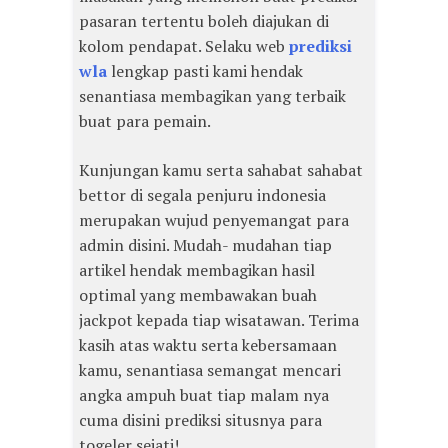
pasaran tertentu boleh diajukan di
kolom pendapat. Selaku web
prediksi
wla
lengkap pasti kami hendak
senantiasa membagikan yang terbaik
buat para pemain.
Kunjungan kamu serta sahabat sahabat
bettor di segala penjuru indonesia
merupakan wujud penyemangat para
admin disini. Mudah- mudahan tiap
artikel hendak membagikan hasil
optimal yang membawakan buah
jackpot kepada tiap wisatawan. Terima
kasih atas waktu serta kebersamaan
kamu, senantiasa semangat mencari
angka ampuh buat tiap malam nya
cuma disini prediksi situsnya para
togeler sejati!