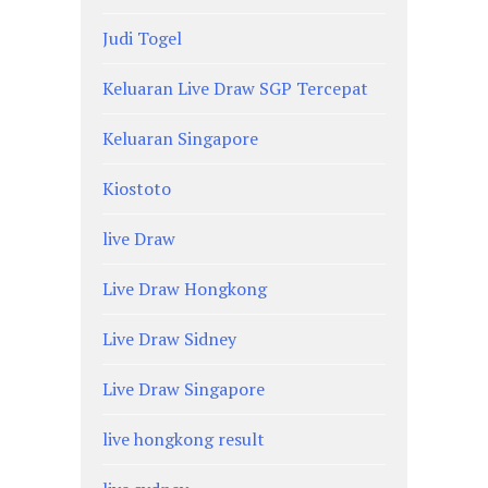
Judi Togel
Keluaran Live Draw SGP Tercepat
Keluaran Singapore
Kiostoto
live Draw
Live Draw Hongkong
Live Draw Sidney
Live Draw Singapore
live hongkong result