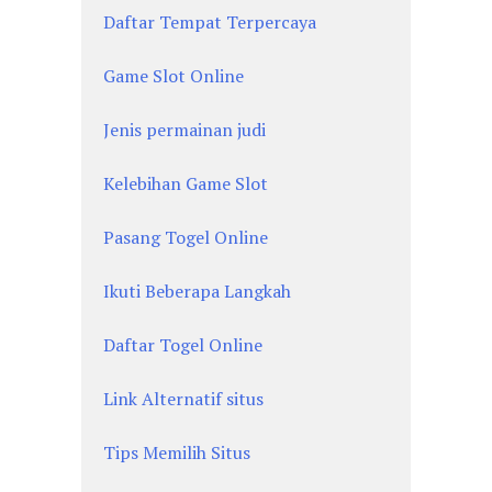
Daftar Tempat Terpercaya
Game Slot Online
Jenis permainan judi
Kelebihan Game Slot
Pasang Togel Online
Ikuti Beberapa Langkah
Daftar Togel Online
Link Alternatif situs
Tips Memilih Situs