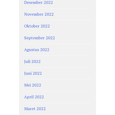
Desember 2022
November 2022
Oktober 2022
September 2022
Agustus 2022
Juli 2022
Juni 2022
Mei 2022
April 2022
Maret 2022