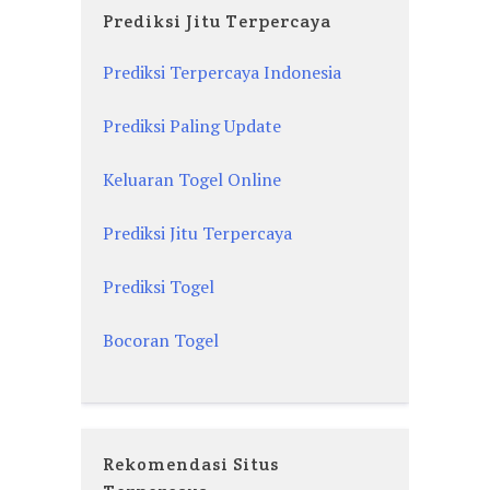
Prediksi Jitu Terpercaya
Prediksi Terpercaya Indonesia
Prediksi Paling Update
Keluaran Togel Online
Prediksi Jitu Terpercaya
Prediksi Togel
Bocoran Togel
Rekomendasi Situs