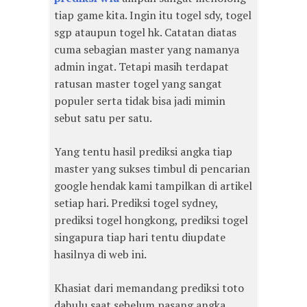
tiap game kita. Ingin itu togel sdy, togel
sgp ataupun togel hk. Catatan diatas
cuma sebagian master yang namanya
admin ingat. Tetapi masih terdapat
ratusan master togel yang sangat
populer serta tidak bisa jadi mimin
sebut satu per satu.
Yang tentu hasil prediksi angka tiap
master yang sukses timbul di pencarian
google hendak kami tampilkan di artikel
setiap hari. Prediksi togel sydney,
prediksi togel hongkong, prediksi togel
singapura tiap hari tentu diupdate
hasilnya di web ini.
Khasiat dari memandang prediksi toto
dahulu saat sebelum pasang angka