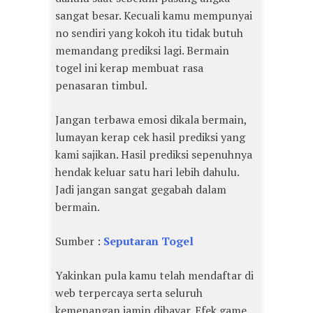
sangat besar. Kecuali kamu mempunyai
no sendiri yang kokoh itu tidak butuh
memandang prediksi lagi. Bermain
togel ini kerap membuat rasa
penasaran timbul.
Jangan terbawa emosi dikala bermain,
lumayan kerap cek hasil prediksi yang
kami sajikan. Hasil prediksi sepenuhnya
hendak keluar satu hari lebih dahulu.
Jadi jangan sangat gegabah dalam
bermain.
Sumber :
Seputaran Togel
Yakinkan pula kamu telah mendaftar di
web terpercaya serta seluruh
kemenangan jamin dibayar. Efek game