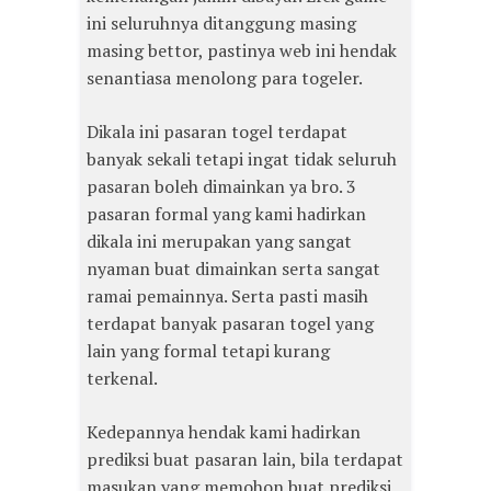
ini seluruhnya ditanggung masing
masing bettor, pastinya web ini hendak
senantiasa menolong para togeler.
Dikala ini pasaran togel terdapat
banyak sekali tetapi ingat tidak seluruh
pasaran boleh dimainkan ya bro. 3
pasaran formal yang kami hadirkan
dikala ini merupakan yang sangat
nyaman buat dimainkan serta sangat
ramai pemainnya. Serta pasti masih
terdapat banyak pasaran togel yang
lain yang formal tetapi kurang
terkenal.
Kedepannya hendak kami hadirkan
prediksi buat pasaran lain, bila terdapat
masukan yang memohon buat prediksi