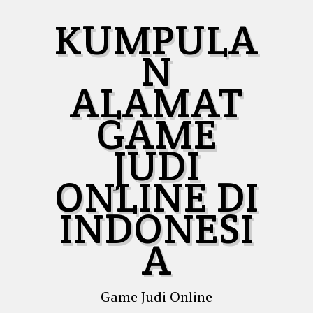
S
KUMPULA
k
i
N
p
t
ALAMAT
o
c
GAME
o
JUDI
n
t
ONLINE DI
e
n
INDONESI
t
A
Game Judi Online