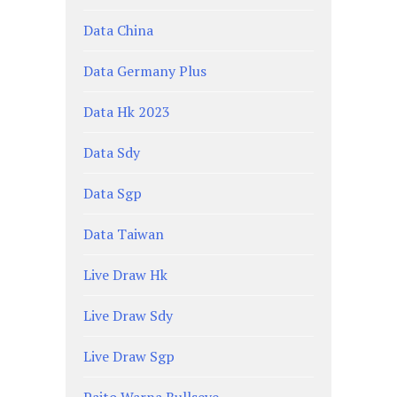
Data China
Data Germany Plus
Data Hk 2023
Data Sdy
Data Sgp
Data Taiwan
Live Draw Hk
Live Draw Sdy
Live Draw Sgp
Paito Warna Bullseye