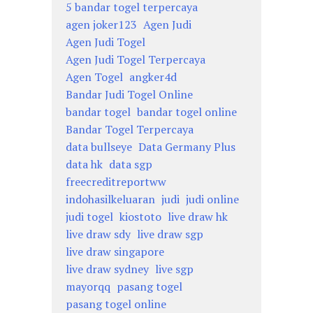
5 bandar togel terpercaya
agen joker123
Agen Judi
Agen Judi Togel
Agen Judi Togel Terpercaya
Agen Togel
angker4d
Bandar Judi Togel Online
bandar togel
bandar togel online
Bandar Togel Terpercaya
data bullseye
Data Germany Plus
data hk
data sgp
freecreditreportww
indohasilkeluaran
judi
judi online
judi togel
kiostoto
live draw hk
live draw sdy
live draw sgp
live draw singapore
live draw sydney
live sgp
mayorqq
pasang togel
pasang togel online