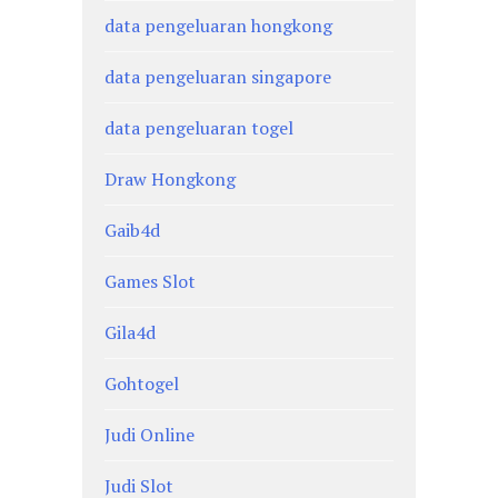
data pengeluaran hongkong
data pengeluaran singapore
data pengeluaran togel
Draw Hongkong
Gaib4d
Games Slot
Gila4d
Gohtogel
Judi Online
Judi Slot