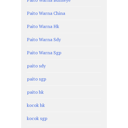
Paito Warna China
Paito Warna Hk
Paito Warna Sdy
Paito Warna Sgp
paito sdy
paito sgp
paito hk
kocok hk
kocok sgp